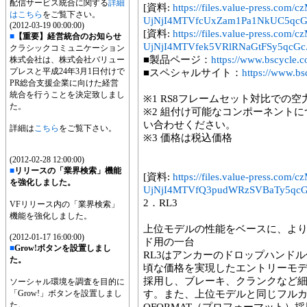
配信サービス統合に関する
詳細
[資料:
https://files.value-press
はこちら
をご覧下さい。
UjNjI4MTVfcUxZam1Pa1NkUC5qcGc
(2012-03-19 00:00:00)
[資料:
https://files.value-press
■
【重要】経営統合のお知らせ
UjNjI4MTVfek5VRlRNaGtFSy5qcGc.
クラシックコミュニケーション
■製品ページ：
https://www.bscycle.co
株式会社は、株式会社バリュー
プレスと平成24年3月1日付けで
■スペシャルサイト：
https://www.bsc
PR総合支援企業に向けた経営
統合を行うことを決定致しまし
※1 RS8フレームセット対比での
た。
※2 組付け可能なコンポーネント
い合わせください。
詳細は
こちら
をご覧下さい。
※3 価格は税込価格
(2012-02-28 12:00:00)
■
リリースの「業界検索」機能
[資料:
https://files.value-press
を強化しました。
UjNjI4MTVfQ3pudWRzSVBaTy5qcG
2．RL3
VFリリース内の「業界検索」
機能を強化しました。
上位モデルの性能をベースに、よ
(2012-01-17 16:00:00)
ド用の一台
■
Grow!ボタンを設置しまし
RL3はアンカーのドロップハンド
た。
頃な価格を実現したエントリーモ
採用し、ブレーキ、クランクなど
ソーシャル環境を調査を目的に
「Grow!」ボタンを設置しまし
す。また、上位モデルと同じフルカ
た。