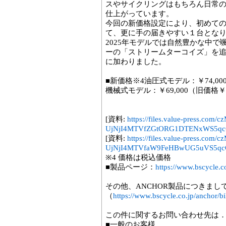
スやサイクリングはもちろん日常の
仕上がっています。
今回の新価格設定により、初めて
て、更に手の届きやすい１台となりま
2025年モデルでは自然豊かな中
ーの「ストリームターコイズ」を
に加わりました。
■新価格※4油圧式モデル：￥74,000（
機械式モデル：￥69,000（旧価格￥77
[資料:
https://files.value-press
UjNjI4MTVfZGtORG1DTENxWS5qcG
[資料:
https://files.value-press
UjNjI4MTVfaW9FeHBwUG5uVS5qcG
※4 価格は税込価格
■製品ページ：
https://www.bscycle.co
その他、ANCHOR製品につきま
（
https://www.bscycle.co.jp/anchor/bi
この件に関するお問い合わせ先は
■一般のお客様