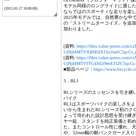
OFORMAT（プロフォーマット）
モデル同様のロングライドに適し
(2012-01-17 10:00:00)
ならではのスポーティな走りを楽
2025年モデルでは、自然豊かな
の「ストリームターコイズ」を追
加わりました。
[資料:
https://files.value-press
UjNjI4MTVfQ0tEdXJ3a1lubC5qcGc.
[資料:
https://files.value-press
UjNjI4MTVfTGdJd2tWeEJ5ZC5qcGc.
■製品ページ：
https://www.bscycle.c
3．RL1
RLシリーズのエッセンスを引き継
バイク
RL1はスポーツバイクの楽しさを
いから生まれたRLシリーズ初のク
よって培われた設計思想を受け継ぎ
ヤー錠、スタンドを純正装備と初め
た。またコントロール性に優れ、
や、32mm幅の耐パンクガード入