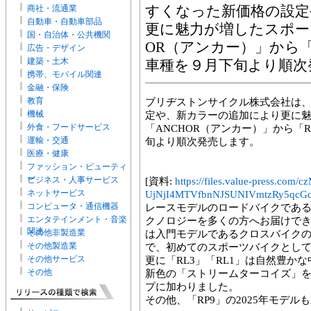
商社・流通業
すくなった新価格の設定
自動車・自動車部品
更に魅力が増したスポー
国・自治体・公共機関
OR（アンカー）」から「R
広告・デザイン
建築・土木
車種を９月下旬より順次
携帯、モバイル関連
金融・保険
教育
ブリヂストンサイクル株式会社は
機械
定や、新カラーの追加により更に
外食・フードサービス
「ANCHOR（アンカー）」から「R
運輸・交通
旬より順次発売します。
医療・健康
ファッション・ビューティ
ー
ビジネス・人事サービス
[資料:
https://files.value-press
ネットサービス
UjNjI4MTVfbnNJSUNIVmtzRy5qcGc
コンピュータ・通信機器
レースモデルのロードバイクである
エンタテインメント・音楽
クノロジーを多くの方へお届けで
関連
その他非製造業
は入門モデルであるクロスバイクの
その他製造業
で、初めてのスポーツバイクとして
その他サービス
更に「RL3」「RL1」は自然豊か
その他
新色の「ストリームターコイズ」
プに加わりました。
その他、「RP9」の2025年モデ