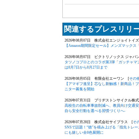
関連するプレスリリー
2026年08月07日 株式会社エンジョイトイズ
【Amazon期間限定セール】メンズマックス
2026年08月07日 ビクトリノックス ジャパ
タツノコプロとのコラボ第3弾「ガッチャマン
は8月7日から8月27日まで
2026年08月05日 有限会社エーワン [
その
【アマギフ進呈】芯なし新触感！新商品！プ
ニター募集を開始
2026年07月31日 ブリヂストンサイクル株式
高校生の自転車事故削減へ、教員向け交通安
自ら安全行動を選べる習慣づくりへ-
2026年07月28日 株式会社サイプラス [
そ
SNSで話題！“徳”を積み上げる「指先トレ
にも嬉しい全8色展開に