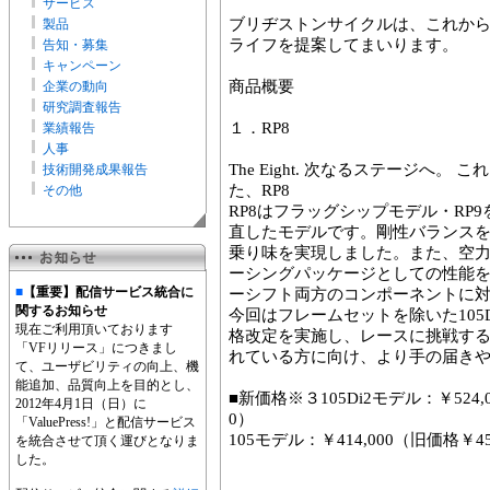
サービス
ブリヂストンサイクルは、これか
製品
ライフを提案してまいります。
告知・募集
キャンペーン
商品概要
企業の動向
研究調査報告
１．RP8
業績報告
人事
The Eight. 次なるステージへ
技術開発成果報告
た、RP8
その他
RP8はフラッグシップモデル・RP
直したモデルです。剛性バランスをR
乗り味を実現しました。また、空力
ーシングパッケージとしての性能
■
【重要】配信サービス統合に
ーシフト両方のコンポーネントに
関するお知らせ
今回はフレームセットを除いた105D
現在ご利用頂いております
格改定を実施し、レースに挑戦す
「VFリリース」につきまし
れている方に向け、より手の届き
て、ユーザビリティの向上、機
能追加、品質向上を目的とし、
■新価格※３105Di2モデル：￥524,00
2012年4月1日（日）に
0）
「ValuePress!」と配信サービス
105モデル：￥414,000（旧価格￥451
を統合させて頂く運びとなりま
した。