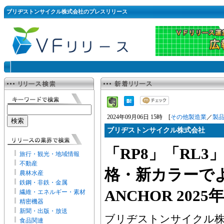
ブリヂストンサイクル株式会社のプレスリリース
2024年09月06日 15時 [
その他製造業
／
製
ブリヂストンサイクル株式会社
「RP8」「RL3
旅行・観光・地域情報
不動産
格・新カラーで
農林水産
鉄鋼・非鉄・金属
ANCHOR 202
繊維・エネルギー・素材
精密機器
新聞・出版・放送
ブリヂストンサイクル株
食品関連