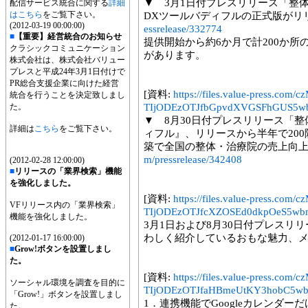
▼ 3月1日付プレスリリース「整体
配信サービス統合に関する
詳細
はこちら
をご覧下さい。
DXツールバディフルの正式版がリ
(2012-03-19 00:00:00)
essrelease/332774
■
【重要】経営統合のお知らせ
提供開始から約6か月で計200か
クラシックコミュニケーション
があります。
株式会社は、株式会社バリュー
プレスと平成24年3月1日付けで
PR総合支援企業に向けた経営
[資料:
https://files.value-press
統合を行うことを決定致しまし
た。
TIjODEzOTJfbGpvdXVGSFhGUS5w
▼ 8月30日付プレスリリース「
詳細は
こちら
をご覧下さい。
ィフル』、リリースから半年で200
築で全国の整体・治療院の売上向
m/pressrelease/342408
(2012-02-28 12:00:00)
■
リリースの「業界検索」機能
を強化しました。
[資料:
https://files.value-press
VFリリース内の「業界検索」
TIjODEzOTJfcXZOSEd0dkpOeS5wb
機能を強化しました。
3月1日および8月30日付プレスリ
わしく紹介しているおもな魅力、
(2012-01-17 16:00:00)
■
Grow!ボタンを設置しまし
た。
[資料:
https://files.value-press
ソーシャル環境を調査を目的に
TIjODEzOTJfaHBmeUtKY3hobC5wb
「Grow!」ボタンを設置しまし
1．連携機能でGoogleカレンダ
た。