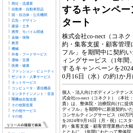
商社・流通業
するキャンペーン
自動車・自動車部品
国・自治体・公共機関
タート
広告・デザイン
建築・土木
携帯、モバイル関連
株式会社co-nect（コ
金融・保険
約・集客支援・顧客管理
教育
機械
フル」を期間中に契約い
外食・フードサービス
ィングサービス（1年間
運輸・交通
医療・健康
するキャンペーンを202
ファッション・ビューティ
0月16日（水）の約1か
ー
ビジネス・人事サービス
ネットサービス
コンピュータ・通信機器
個人・法人向けボディメンテナン
エンタテインメント・音楽
式会社co-nect（コネクト）（本
関連
その他非製造業
貴）は、整体院・治療院向けに提
その他製造業
ディフル」を期間中に新規契約いた
その他サービス
コンサルティングサービス（60万
その他
を2024年9月16日（月・祝）に
約・集客支援・顧客管理業務の大
とともに、1年間にわたって整体院