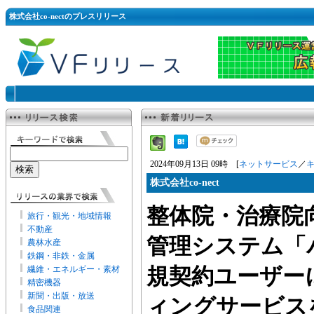
株式会社co-nectのプレスリリース
2024年09月13日 09時 [
ネットサービス
／
株式会社co-nect
整体院・治療院
旅行・観光・地域情報
不動産
管理システム「
農林水産
鉄鋼・非鉄・金属
繊維・エネルギー・素材
規契約ユーザー
精密機器
新聞・出版・放送
ィングサービス
食品関連