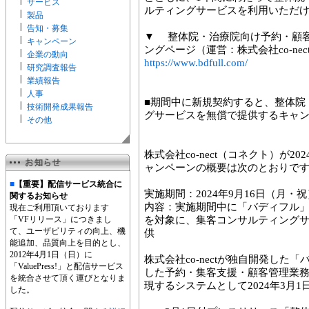
サービス
ルティングサービスを利用いただ
製品
告知・募集
▼ 整体院・治療院向け予約・顧
キャンペーン
ングページ（運営：株式会社co-nec
企業の動向
https://www.bdfull.com/
研究調査報告
業績報告
人事
■期間中に新規契約すると、整体院
技術開発成果報告
グサービスを無償で提供するキャ
その他
株式会社co-nect（コネクト）が2
ャンペーンの概要は次のとおりで
■
【重要】配信サービス統合に
実施期間：2024年9月16日（月・祝
関するお知らせ
内容：実施期間中に「バディフル
現在ご利用頂いております
「VFリリース」につきまし
を対象に、集客コンサルティングサ
て、ユーザビリティの向上、機
供
能追加、品質向上を目的とし、
2012年4月1日（日）に
株式会社co-nectが独自開発し
「ValuePress!」と配信サービス
した予約・集客支援・顧客管理業
を統合させて頂く運びとなりま
現するシステムとして2024年3月
した。