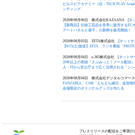
ビルスピアカデミー（旧：TECH PLAY A
ンディング
2026年08月06日 株式会社KAZAANA [
ネ
【新商品】伝統工芸品を世界に販売するECサ
アートパネルと扇子」の新柄を販売開始！
2026年08月05日 ZETA株式会社 [
ネットサ
【8/15(土)放送】ZETA、ラジオ番組「P
2026年08月04日 e-365株式会社 [
ネットサ
20年以上の実績『さぶみっと！メール配信
人・ITから官公庁まで広く活用される「シ
2026年08月04日 株式会社デジタルコマース
FANZA同人、C108「えちえち縁日」追加情
会場限定のオリジナルグッズが当たる
プレスリリースの配信をご希望の方は「V