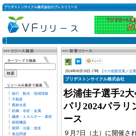
ブリヂストンサイクル株式会社のプレスリリース
2024年09月18日 17時 [
その他製造業
／
企
ブリヂストンサイクル株式会社
杉浦佳子選手2
旅行・観光・地域情報
不動産
パリ2024パラ
農林水産
鉄鋼・非鉄・金属
ース
繊維・エネルギー・素材
精密機器
新聞・出版・放送
９月7日（土）に開催され
食品関連