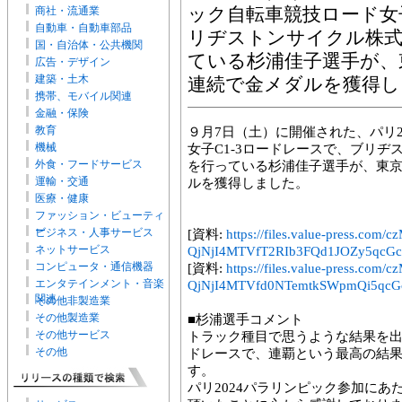
商社・流通業
ック自転車競技ロード女子
自動車・自動車部品
リヂストンサイクル株式
国・自治体・公共機関
ている杉浦佳子選手が、東
広告・デザイン
建築・土木
連続で金メダルを獲得し
携帯、モバイル関連
金融・保険
教育
９月7日（土）に開催された、パリ2
機械
女子C1-3ロードレースで、ブリ
外食・フードサービス
を行っている杉浦佳子選手が、東京2
運輸・交通
ルを獲得しました。
医療・健康
ファッション・ビューティ
ー
ビジネス・人事サービス
[資料:
https://files.value-press
ネットサービス
QjNjI4MTVfT2RIb3FQd1JOZy5qcGc
コンピュータ・通信機器
[資料:
https://files.value-press
エンタテインメント・音楽
QjNjI4MTVfd0NTemtkSWpmQi5qcGc
関連
その他非製造業
その他製造業
■杉浦選手コメント
その他サービス
トラック種目で思うような結果を
その他
ドレースで、連覇という最高の結
す。
パリ2024パラリンピック参加に