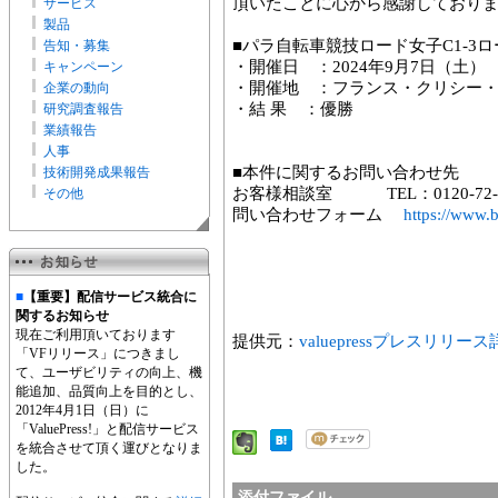
頂いたことに心から感謝しており
サービス
製品
■パラ自転車競技ロード女子C1-3
告知・募集
・開催日 ：2024年9月7日（土
キャンペーン
・開催地 ：フランス・クリシー
企業の動向
・結 果 ：優勝
研究調査報告
業績報告
人事
■本件に関するお問い合わせ先
技術開発成果報告
お客様相談室 TEL：0120-72-1
その他
問い合わせフォーム
https://www.b
■
【重要】配信サービス統合に
関するお知らせ
現在ご利用頂いております
提供元：
valuepressプレスリリー
「VFリリース」につきまし
て、ユーザビリティの向上、機
能追加、品質向上を目的とし、
2012年4月1日（日）に
「ValuePress!」と配信サービス
を統合させて頂く運びとなりま
した。
添付ファイル