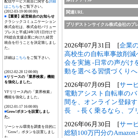
配信サービス統合に関する
詳細
はこちら
をご覧下さい。
(2012-03-19 00:00:00)
関連URL
■
【重要】経営統合のお知らせ
クラシックコミュニケーション
ブリヂストンサイクル株式会社のプ
株式会社は、株式会社バリュー
プレスと平成24年3月1日付けで
PR総合支援企業に向けた経営
統合を行うことを決定致しまし
2026年07月31日 [
企業
た。
高校生の自転車事故削減
詳細は
こちら
をご覧下さい。
会を実施 -日常の声が
動を選べる習慣づくりへ
(2012-02-28 12:00:00)
■
リリースの「業界検索」機能
を強化しました。
2026年07月09日 [
サー
VFリリース内の「業界検索」
電動アシスト自転車のバ
機能を強化しました。
間を、オンライン登録す
(2012-01-17 16:00:00)
長 - 長く乗るなら、ブリ
■
Grow!ボタンを設置しまし
た。
2026年06月30日 [
サー
ソーシャル環境を調査を目的に
総額100万円分のAmaz
「Grow!」ボタンを設置しまし
た。