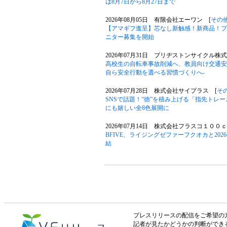
は8月7日から8月27日まで
2026年08月05日 有限会社エーワン [
その
【アマギフ進呈】芯なし新触感！新商品！プ
ニター募集を開始
2026年07月31日 ブリヂストンサイクル株式
高校生の自転車事故削減へ、教員向け交通安
自ら安全行動を選べる習慣づくりへ-
2026年07月28日 株式会社サイプラス [
そ
SNSで話題！“徳”を積み上げる「指先トレ
にも嬉しい全8色展開に
2026年07月14日 株式会社フラスコ１００ｃ
BFIVE、ライジングゼファーフクオカと20
結
プレスリリースの配信をご希望の方は「V
記者が見たかどうかの判断ができ