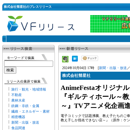
株式会社彗星社のプレスリリース
2024年10月04日 17時 [
新聞・出版・放送
株式会社彗星社
AnimeFestaオリ
旅行・観光・地域情報
不動産
『ギルティホール～教
農林水産
～』TVアニメ化企画
鉄鋼・非鉄・金属
繊維・エネルギー・素材
電子コミックで話題沸騰、教え子たちのご
精密機器
教え子しか指名できない店～』（原作：ケ
新聞・出版・放送
食品関連