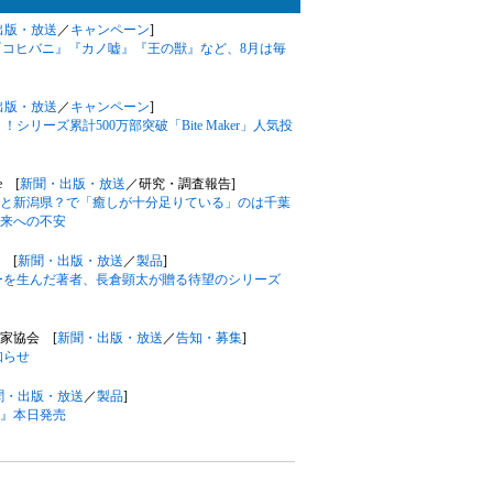
出版・放送
／
キャンペーン
]
ン！『コヒバニ』『カノ嘘』『王の獣』など、8月は毎
出版・放送
／
キャンペーン
]
シリーズ累計500万部突破「Bite Maker」人気投
e [
新聞・出版・放送
／研究・調査報告]
と新潟県？で「癒しが十分足りている」のは千葉
来への不安
 [
新聞・出版・放送
／
製品
]
ラーを生んだ著者、長倉顕太が贈る待望のシリーズ
作家協会 [
新聞・出版・放送
／
告知・募集
]
知らせ
聞・出版・放送
／
製品
]
』本日発売