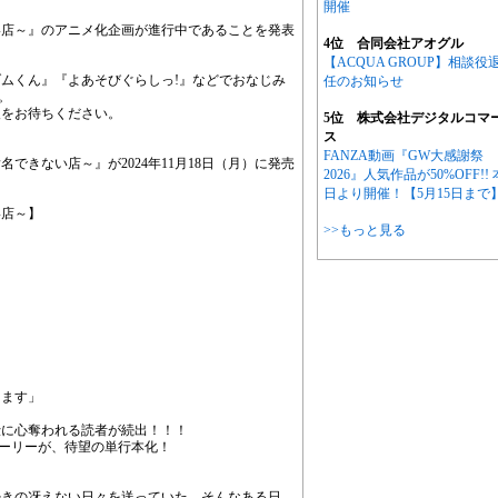
開催
い店～』のアニメ化企画が進行中であることを発表
4位 合同会社アオグル
【ACQUA GROUP】相談役
ムくん』『よあそびぐらしっ!』などでおなじみ
任のお知らせ
す。
報をお待ちください。
5位 株式会社デジタルコマ
ス
FANZA動画『GW大感謝祭
できない店～』が2024年11月18日（月）に発売
2026』人気作品が50%OFF!! 
日より開催！【5月15日まで
い店～】
>>もっと見る
けます」
仕に心奪われる読者が続出！！！
トーリーが、待望の単行本化！
続きの冴えない日々を送っていた。そんなある日、