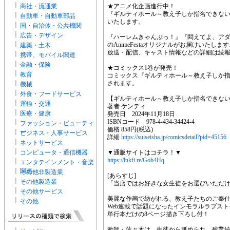
商社・流通業
★アニメ化企画進行中！
『ギルティホール～教え子しか指名できな
自動車・自動車部品
いたします。
国・自治体・公共機関
広告・デザイン
『ハーレムきゃんぷっ！』『悶えてよ、アダ
のAnimeFestaオリジナルがお届けいたしま
建築・土木
放送・配信、キャスト情報などの詳細は続
携帯、モバイル関連
金融・保険
★コミックス1巻が発売！
教育
コミックス『ギルティホール～教え子しか指名
されます。
機械
外食・フードサービス
【ギルティホール～教え子しか指名できな
運輸・交通
著者 ケンティ
医療・健康
発売日 2024年11月18日
ISBNコード 978-4-434-34424-4
ファッション・ビューティ
価格 858円(税込)
ー
ビジネス・人事サービス
詳細
https://suiseisha.jp/comicsdetail?pid=45156
ネットサービス
コンピュータ・通信機器
▼通販サイトはコチラ！▼
https://lnkfi.re/Gob4Hq
エンタテインメント・音楽
関連
その他非製造業
[あらすじ]
その他製造業
「当店ではお好きな女生徒をお選びいただ
その他サービス
美麗な作画で紡がれる、教え子たちのご奉
その他
Web連載で話題になったインモラルラブス
単行本だけの8ページ描き下ろし付！
教師・佐々木は、生徒から舐められ、残業