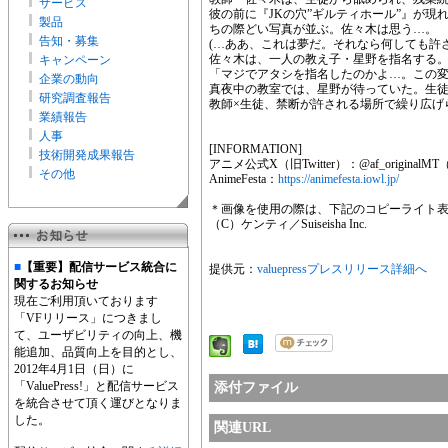
サービス
彼の前に『JKの穴”ギルティホール”』が
製品
ちの際どい写真が並ぶ。佐々木は思う…。
告知・募集
(…ああ、これは夢だ。それなら何しても許
佐々木は、一人の教え子・星野を指名する
キャンペーン
「マジでアタシを指名したのかよ…。この
企業の動向
真夜中の教室では、星野が待っていた。生
研究調査報告
教師×生徒、禁断が許される場所で繰り広げ
業績報告
人事
[INFORMATION]
技術開発成果報告
アニメ公式X（旧Twitter）：@af_originalMT
その他
AnimeFesta：
https://animefesta.iowl.jp/
＊画像を使用の際は、下記のコピーライト
（C）ケンティ／Suiseisha Inc.
■
【重要】配信サービス統合に
提供元：
valuepressプレスリリース詳細へ
関するお知らせ
現在ご利用頂いております
「VFリリース」につきまし
て、ユーザビリティの向上、機
能追加、品質向上を目的とし、
2012年4月1日（日）に
「ValuePress!」と配信サービス
添付ファイル
を統合させて頂く運びとなりま
した。
関連URL