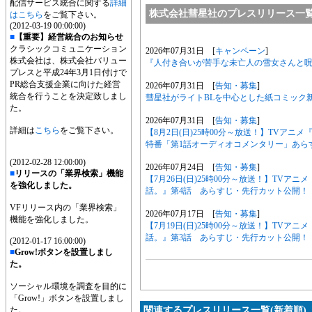
配信サービス統合に関する
詳細
株式会社彗星社のプレスリリース一
はこちら
をご覧下さい。
(2012-03-19 00:00:00)
■
【重要】経営統合のお知らせ
クラシックコミュニケーション
2026年07月31日 [
キャンペーン
]
株式会社は、株式会社バリュー
『人付き合いが苦手な未亡人の雪女さんと呪い
プレスと平成24年3月1日付けで
PR総合支援企業に向けた経営
2026年07月31日 [
告知・募集
]
統合を行うことを決定致しまし
彗星社がライトBLを中心とした紙コミック
た。
2026年07月31日 [
告知・募集
]
詳細は
こちら
をご覧下さい。
【8月2日(日)25時00分～放送！】TVア
特番「第1話オーディオコメンタリー」あら
(2012-02-28 12:00:00)
2026年07月24日 [
告知・募集
]
■
リリースの「業界検索」機能
【7月26日(日)25時00分～放送！】TV
を強化しました。
話。』第4話 あらすじ・先行カット公開！
VFリリース内の「業界検索」
2026年07月17日 [
告知・募集
]
機能を強化しました。
【7月19日(日)25時00分～放送！】TV
話。』第3話 あらすじ・先行カット公開！
(2012-01-17 16:00:00)
■
Grow!ボタンを設置しまし
た。
ソーシャル環境を調査を目的に
「Grow!」ボタンを設置しまし
た。
関連するプレスリリース一覧(新着順)