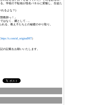
現れる。学校の下駄箱が指名パネルに変貌し、生徒た
されるよな？)
。
変態教師っ！」
徒ではなく、嬢として…。
られる、教え子たちとの秘蜜のやり取り。
（
https://x.com/af_originalMT
）
表記の記載をお願いいたします。