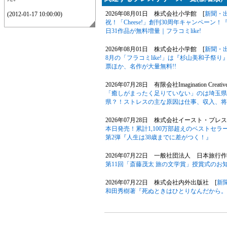
2026年08月01日 株式会社小学館 [
新聞・
(2012-01-17 10:00:00)
祝！「Cheese!」創刊30周年キャンペー
日31作品が無料増量｜フラコミlike!
2026年08月01日 株式会社小学館 [
新聞・
8月の「フラコミlike!」は『杉山美和子祭り』！
票ほか、名作が大量無料!!
2026年07月28日 有限会社Imagination Creativ
「癒しがまったく足りていない」のは埼玉県
県？！ストレスの主な原因は仕事、収入、将
2026年07月28日 株式会社イースト・プレス
本日発売！累計1,100万部超えのベストセ
第2弾『人生は38歳までに差がつく！』
2026年07月22日 一般社団法人 日本旅行
第11回「斎藤茂太 旅の文学賞」授賞式のお
2026年07月22日 株式会社内外出版社 [
新
和田秀樹著『死ぬときはひとりなんだから。