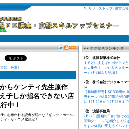
VFリリーストップ
|
運営会社
1位 北陸製菓株式会社
するどいまえばのポケモンた
／
告知・募集
]
が大集合！「いかりのまえー
ー」8月3日より登場！
2位 株式会社デジタルコマ
ジナルからケンティ先生原作
ス
【48時間限定】SOD30周年 1
え子しか指名できない店
円セールで対象20商品が100
に【7月15日から7月17日ま
進行中！
3位 涙活事務局
奉仕に心奪われる読者が続出な『ギルティホール～
7月17日(漫画の日)に“泣ける
ンティ）がアニメ化決定！
画50タイトル”を紹介して泣
やすい体質に変えるイベント