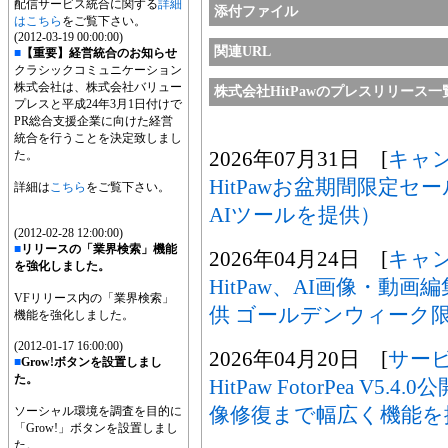
配信サービス統合に関する
詳細
添付ファイル
はこちら
をご覧下さい。
(2012-03-19 00:00:00)
関連URL
■
【重要】経営統合のお知らせ
クラシックコミュニケーション
株式会社は、株式会社バリュー
株式会社HitPawのプレスリリース一
プレスと平成24年3月1日付けで
PR総合支援企業に向けた経営
統合を行うことを決定致しまし
2026年07月31日 [
キャ
た。
HitPawお盆期間限定セ
詳細は
こちら
をご覧下さい。
AIツールを提供）
(2012-02-28 12:00:00)
■
リリースの「業界検索」機能
2026年04月24日 [
キャ
を強化しました。
HitPaw、AI画像・動画
VFリリース内の「業界検索」
供 ゴールデンウィーク
機能を強化しました。
(2012-01-17 16:00:00)
2026年04月20日 [
サー
■
Grow!ボタンを設置しまし
た。
HitPaw FotorPea V
像修復まで幅広く機能を
ソーシャル環境を調査を目的に
「Grow!」ボタンを設置しまし
た。