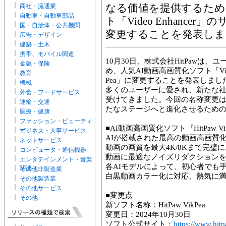
商社・流通業
なる価値を提供するため
自動車・自動車部品
ト「Video Enhancer
国・自治体・公共機関
変更することを発表しま
広告・デザイン
建築・土木
携帯、モバイル関連
10月30日、株式会社HitPawは
金融・保険
め、人気AI動画高画質化ソフト「Vide
教育
Pea」に変更することを発表しました。「
機械
多くのユーザーに愛され、新たな
外食・フードサービス
受けてきました。今回の名称変更
運輸・交通
たなステージへと進化させるため
医療・健康
ファッション・ビューティ
■AI動画高画質化ソフト『HitPaw V
ー
ビジネス・人事サービス
AIが搭載された最高の動画高画質
ネットサービス
動画の画質を最大4K/8Kまで完璧
コンピュータ・通信機器
動画に最適なノイズリダクション
エンタテインメント・音楽
各AIモデルによって、初心者でも
関連
その他非製造業
白黒動画カラー化に対応、熱気に
その他製造業
その他サービス
■変更点
その他
新ソフト名称：HitPaw VikPea
変更日：2024年10月30日
ソフト公式サイト：
https://www.hit