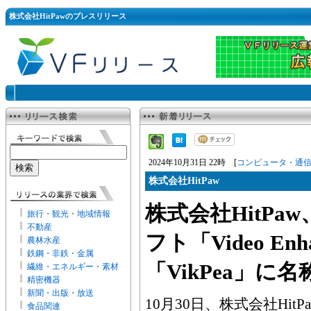
株式会社HitPawのプレスリリース
2024年10月31日 22時 [
コンピュータ・通
株式会社HitPaw
株式会社HitPa
旅行・観光・地域情報
不動産
フト「Video Enh
農林水産
鉄鋼・非鉄・金属
「VikPea」に
繊維・エネルギー・素材
精密機器
新聞・出版・放送
10月30日、株式会社Hi
食品関連