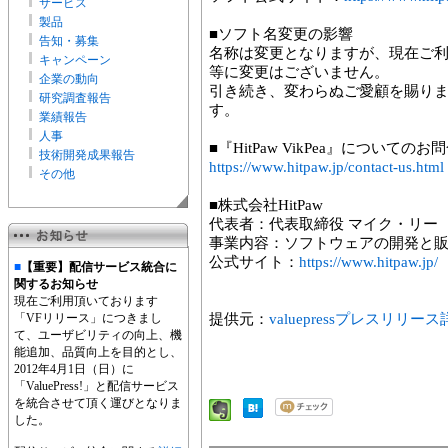
サービス
製品
■ソフト名変更の影響
告知・募集
名称は変更となりますが、現在ご
キャンペーン
等に変更はございません。
企業の動向
引き続き、変わらぬご愛顧を賜り
研究調査報告
す。
業績報告
人事
■『HitPaw VikPea』についてのお
技術開発成果報告
https://www.hitpaw.jp/contact-us.html
その他
■株式会社HitPaw
代表者：代表取締役 マイク・リー
事業内容：ソフトウェアの開発と
公式サイト：
https://www.hitpaw.jp/
■
【重要】配信サービス統合に
関するお知らせ
現在ご利用頂いております
「VFリリース」につきまし
提供元：
valuepressプレスリリー
て、ユーザビリティの向上、機
能追加、品質向上を目的とし、
2012年4月1日（日）に
「ValuePress!」と配信サービス
を統合させて頂く運びとなりま
した。