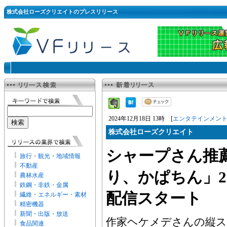
株式会社ローズクリエイトのプレスリリース
2024年12月18日 13時 [
エンタテインメン
株式会社ローズクリエイト
シャープさん推
旅行・観光・地域情報
不動産
り、かぱちん」202
農林水産
鉄鋼・非鉄・金属
配信スタート
繊維・エネルギー・素材
精密機器
新聞・出版・放送
作家ヘケメデさんの縦ス
食品関連