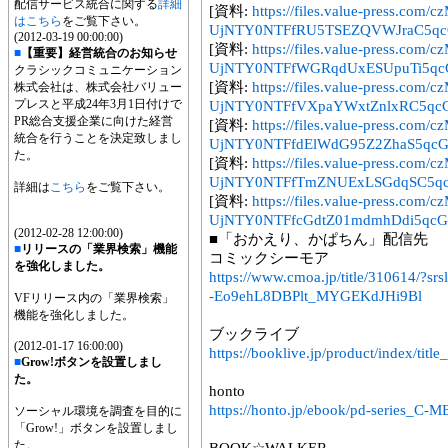
配信サービス統合に関する
詳細
[資料:
https://files.value-press
はこちら
をご覧下さい。
UjNTY0NTFfRU5TSEZQVWJraC5qc
(2012-03-19 00:00:00)
[資料:
https://files.value-press
■
【重要】経営統合のお知らせ
UjNTY0NTFfWGRqdUxESUpuTi5qcG
クラシックコミュニケーション
[資料:
https://files.value-press
株式会社は、株式会社バリュー
プレスと平成24年3月1日付けで
UjNTY0NTFfVXpaYWxtZnlxRC5qcG
PR総合支援企業に向けた経営
[資料:
https://files.value-press
統合を行うことを決定致しまし
UjNTY0NTFfdElWdG95Z2ZhaS5qcG
た。
[資料:
https://files.value-press
UjNTY0NTFfTmZNUExLSGdqSC5qc
詳細は
こちら
をご覧下さい。
[資料:
https://files.value-press
UjNTY0NTFfcGdtZ01mdmhDdi5qcG
(2012-02-28 12:00:00)
■「おかえり、かぱちん」配信先
■
リリースの「業界検索」機能
コミックシーモア
を強化しました。
https://www.cmoa.jp/title/310614/?
-Eo9ehL8DBPlt_MYGEKdJHi9Bl
VFリリース内の「業界検索」
機能を強化しました。
ブックライブ
(2012-01-17 16:00:00)
https://booklive.jp/product/index/tit
■
Grow!ボタンを設置しまし
た。
honto
https://honto.jp/ebook/pd-series_C
ソーシャル環境を調査を目的に
「Grow!」ボタンを設置しまし
た。