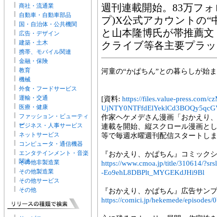
商社・流通業
週刊連載開始。83万フォ
自動車・自動車部品
プ)X公式アカウントの“
国・自治体・公共機関
と山本隆博氏が帯推薦文
広告・デザイン
建築・土木
クライブ等各主要プラッ
携帯、モバイル関連
金融・保険
教育
河童の“かぱちん”との暮らしが始
機械
外食・フードサービス
運輸・交通
[資料:
https://files.value-press
医療・健康
UjNTY0NTFfdElYeklCd3BOQy5qcGV
ファッション・ビューティ
作家ヘケメデさん漫画「おかえり、かぱ
ー
ビジネス・人事サービス
連載を開始、縦スクロール漫画と
ネットサービス
等で毎週水曜週刊配信スタートし
コンピュータ・通信機器
エンタテインメント・音楽
『おかえり、かぱちん』コミック
関連
その他非製造業
https://www.cmoa.jp/title/310614/?
その他製造業
-Eo9ehL8DBPlt_MYGEKdJHi9Bl
その他サービス
その他
『おかえり、かぱちん』広告サン
https://comici.jp/hekemede/episodes