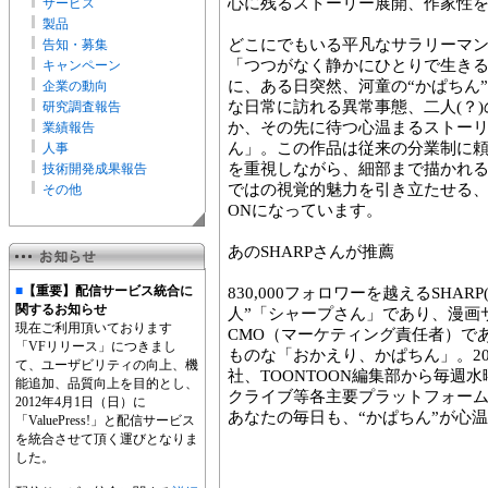
心に残るストーリー展開、作家性
サービス
製品
どこにでもいる平凡なサラリーマン
告知・募集
「つつがなく静かにひとりで生き
キャンペーン
に、ある日突然、河童の“かぱちん
企業の動向
な日常に訪れる異常事態、二人(？
研究調査報告
か、その先に待つ心温まるストー
業績報告
ん」。この作品は従来の分業制に
人事
を重視しながら、細部まで描かれ
技術開発成果報告
ではの視覚的魅力を引き立たせる、
その他
ONになっています。
あのSHARPさんが推薦
■
【重要】配信サービス統合に
830,000フォロワーを越えるSHA
関するお知らせ
人”「シャープさん」であり、漫画
現在ご利用頂いております
CMO（マーケティング責任者）で
「VFリリース」につきまし
ものな「おかえり、かぱちん」。202
て、ユーザビリティの向上、機
社、TOONTOON編集部から毎週
能追加、品質向上を目的とし、
クライブ等各主要プラットフォー
2012年4月1日（日）に
あなたの毎日も、“かぱちん”が心
「ValuePress!」と配信サービス
を統合させて頂く運びとなりま
した。