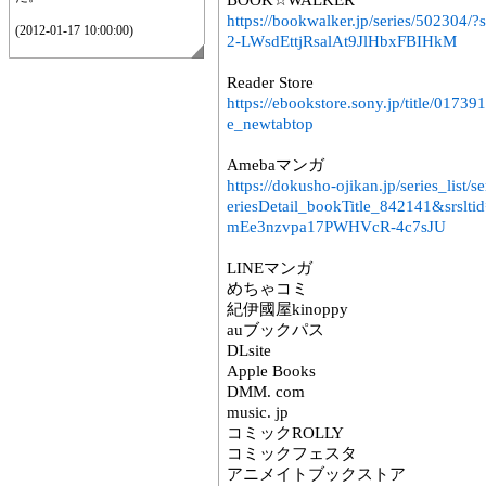
BOOK☆WALKER
https://bookwalker.jp/series/50230
(2012-01-17 10:00:00)
2-LWsdEttjRsalAt9JlHbxFBIHkM
Reader Store
https://ebookstore.sony.jp/title/01
e_newtabtop
Amebaマンガ
https://dokusho-ojikan.jp/series_lis
eriesDetail_bookTitle_842141&srs
mEe3nzvpa17PWHVcR-4c7sJU
LINEマンガ
めちゃコミ
紀伊國屋kinoppy
auブックパス
DLsite
Apple Books
DMM. com
music. jp
コミックROLLY
コミックフェスタ
アニメイトブックストア