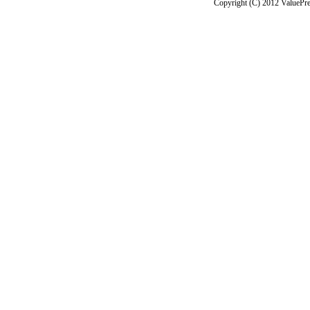
Copyright (C) 2012 ValuePre