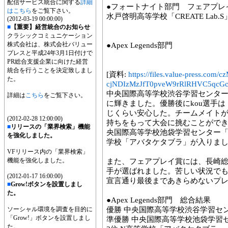
配信サービス統合に関する
詳細
●フォートナイト部門 フェアプレ
はこちら
をご覧下さい。
水戸啓明高等学校「CREATE Lab.S」
(2012-03-19 00:00:00)
■
【重要】経営統合のお知らせ
クラシックコミュニケーション
株式会社は、株式会社バリュー
●Apex Legends部門
プレスと平成24年3月1日付けで
PR総合支援企業に向けた経営
統合を行うことを決定致しまし
[資料:
https://files.value-press
た。
cjNDIzMzJfT0pveW9rRlRHVC5qcGc
中央国際高等学校渋谷学習センター
詳細は
こちら
をご覧下さい。
に輝きました。優勝後にkou選手
じくらい安心した。チームメイト
(2012-02-28 12:00:00)
持ちをもって大会に挑むことがで
■
リリースの「業界検索」機能
央国際高等学校池袋学習センター「
を強化しました。
学校「アバタケタブラ」が入りま
VFリリース内の「業界検索」
機能を強化しました。
また、フェアプレイ賞には、長崎総
手が選ばれました。苦しい状況で
(2012-01-17 16:00:00)
宣言通り最後まであきらめないプ
■
Grow!ボタンを設置しまし
た。
●Apex Legends部門 総合結果
ソーシャル環境を調査を目的に
優勝 中央国際高等学校渋谷学習セ
「Grow!」ボタンを設置しまし
準優勝 中央国際高等学校池袋学習
た。