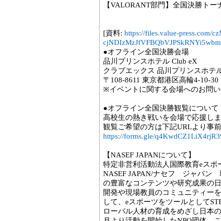
【VALORANT部門】全国決勝ト
[資料:
https://files.value-press
cjNDIzMzJfVFBQbVJPSkRNYi5wbm
●オフライン全国決勝会場
品川プリンスホテル Club eX
クラブエックス 品川プリンスホテル
〒108-8611 東京都港区高輪4-10-30
※イベントに関する会場へのお問い
●オフライン全国決勝観覧について
高校生の熱き戦いを会場で応援し
観覧ご希望の方は下記URLより事
https://forms.gle/q4KwdCZ1LiX4rjR3
【NASEF JAPANについて】
特定非営利活動法人国際教育eスポ
NASEF JAPAN/ナセフ ジャパ
の豊富なコンテンツや研究成果の
開発や現場教員のコミュニティー
して、eスポーツをツールとしてST
ローバル人材の育成をめざし日本の国
月より活動を開始したNPO団体。