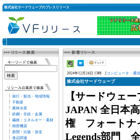
株式会社サードウェーブのプレスリリース
2024年12月24日 13時 [
コンピュータ・通
株式会社サードウェーブ
【サードウェーブ
旅行・観光・地域情報
不動産
JAPAN 全日
農林水産
鉄鋼・非鉄・金属
繊維・エネルギー・素材
権 フォートナイ
精密機器
新聞・出版・放送
Legends部門
食品関連