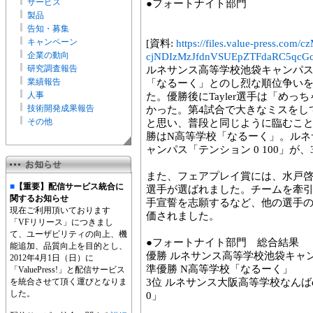
サービス
●フォートナイト部門
製品
告知・募集
キャンペーン
[資料:
https://files.value-press
企業の動向
cjNDIzMzJfdnVSUEpZTFdaRC5qcGc
研究調査報告
ルネサンス高等学校池袋キャンパス
業績報告
「なるーく」とのし烈な順位争いを
人事
た。優勝後にTayler選手は「めっ
技術開発成果報告
かった。第4試合で大きなミスをし
その他
と思い、普段と同じように臨むこ
勝はN高等学校「なるーく」。ルネ
ャンパス「テンション 0 100」が
また、フェアプレイ賞には、水戸啓明高等学
■
【重要】配信サービス統合に
選手が選ばれました。チームを牽
関するお知らせ
手宣誓を志願するなど、他の選手
現在ご利用頂いております
価されました。
「VFリリース」につきまし
て、ユーザビリティの向上、機
●フォートナイト部門 総合結果
能追加、品質向上を目的とし、
優勝 ルネサンス高等学校池袋キャ
2012年4月1日（日）に
準優勝 N高等学校「なるーく」
「ValuePress!」と配信サービス
を統合させて頂く運びとなりま
3位 ルネサンス大阪高等学校なんばe
した。
0」