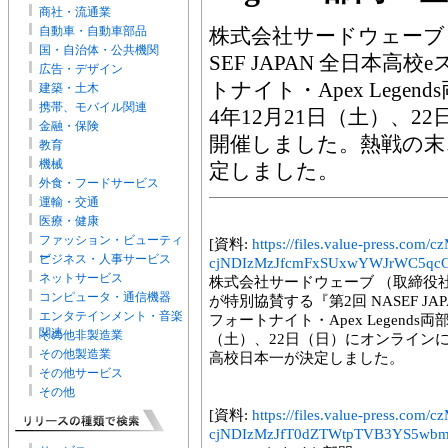
商社・流通業
自動車・自動車部品
株式会社サードウェーブ 
国・自治体・公共機関
SEF JAPAN 全日本
広告・デザイン
トナイト・Apex Lege
建築・土木
携帯、モバイル関連
4年12月21日（土）、
金融・保険
開催しました。熱戦の末
教育
機械
定しました。
外食・フードサービス
運輸・交通
医療・健康
ファッション・ビューティ
[資料:
https://files.value-press
ー
ビジネス・人事サービス
cjNDIzMzJfcmFxSUxwYWJrWC5qcG
ネットサービス
株式会社サードウェーブ （取締役
コンピュータ・通信機器
が特別協賛する『第2回 NASEF J
エンタテインメント・音楽
フォートナイト・Apex Legends
関連
その他非製造業
（土）、22日（日）にオンライン
その他製造業
高校日本一が決定しました。
その他サービス
その他
[資料:
https://files.value-press
cjNDIzMzJfT0dZTWtpTVB3YS5wbm