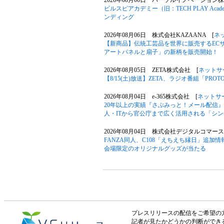
2026年08月06日 パーソルイノベーション
ビルスピアカデミー（旧：TECH PLAY A
ンディング
2026年08月06日 株式会社KAZAANA [
ネ
【新商品】伝統工芸品を世界に販売するECサ
アートパネルと扇子」の新柄を販売開始！
2026年08月05日 ZETA株式会社 [
ネットサ
【8/15(土)放送】ZETA、ラジオ番組「P
2026年08月04日 e-365株式会社 [
ネットサ
20年以上の実績『さぶみっと！メール配信
人・ITから官公庁まで広く活用される「シ
2026年08月04日 株式会社デジタルコマース
FANZA同人、C108「えちえち縁日」追加情
会場限定のオリジナルグッズが当たる
プレスリリースの配信をご希望の方は「V
記者が見たかどうかの判断ができ