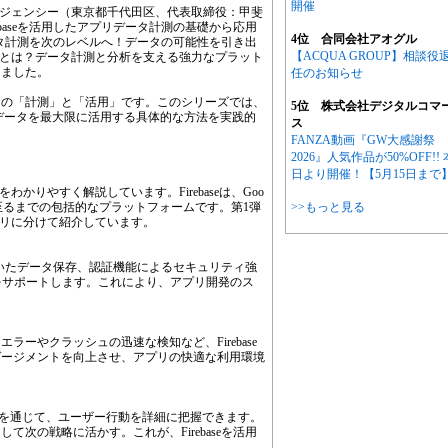
開催
ージェンシー（東京都千代田区、代表取締役：甲斐
baseを活用したアプリデータ計測の基礎から応用
4位 合同会社アオグル
データ計測を次のレベルへ！データの可能性を引き出
【ACQUA GROUP】相談役
aseとは？データ計測と分析を支える強力なプラット
しました。
任のお知らせ
タの「計測」と「活用」です。このシリーズでは、
5位 株式会社デジタルコマ
アプリのデータを最大限に活用する具体的な方法を実践的
ス
FANZA動画『GW大感謝祭
2026』人気作品が50%OFF!! 
日より開催！【5月15日まで
をわかりやすく解説しています。Firebaseは、Goo
至るまでの包括的なプラットフォームです。第1弾
>>もっと見る
テゴリに分けて紹介しています。
を用いたデータ保存、認証機能によるセキュリティ強
をサポートします。これにより、アプリ開発のス
。
ーやクラッシュの迅速な検知など、Firebase
ゲージメントを向上させ、アプリの快適な利用環境
e（GA4F）を通じて、ユーザー行動を詳細に把握できます。
次の戦略に活かす。これが、Firebaseを活用