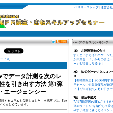
VFリリーストップ
|
運営会社
1位 北陸製菓株式会社
するどいまえばのポケモンた
サービス
]
が大集合！「いかりのまえー
ー」8月3日より登場！
2位 株式会社デジタルコマ
aseでデータ計測を次のレ
ス
【48時間限定】SOD30周年 1
性を引き出す方法 第1弾
円セールで対象20商品が100
に【7月15日から7月17日ま
・エージェンシー
3位 涙活事務局
底解説するコラムを公開しました！本記事では、Fire
7月17日(漫画の日)に“泣ける
やすくまとめています。
画50タイトル”を紹介して泣
やすい体質に変えるイベント