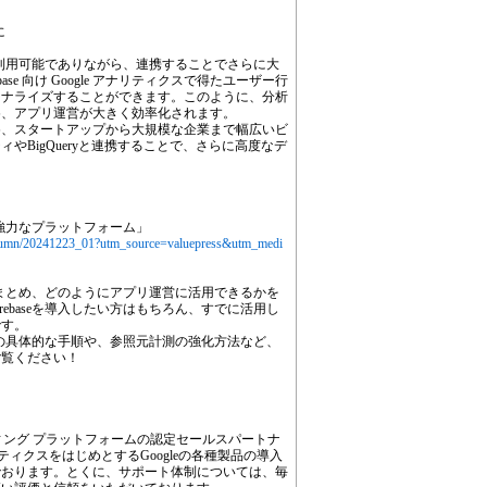
に
別に利用可能でありながら、連携することでさらに大
se 向け Google アナリティクスで得たユーザー行
ソナライズすることができます。このように、分析
め、アプリ運営が大きく効率化されます。
め、スタートアップから大規模な企業まで幅広いビ
やBigQueryと連携することで、さらに高度なデ
える強力なプラットフォーム」
p/column/20241223_01?utm_source=valuepress&utm_medi
すくまとめ、どのようにアプリ運営に活用できるかを
ebaseを導入したい方はもちろん、すでに活用し
です。
計測の具体的な手順や、参照元計測の強化方法など、
ご覧ください！
ティング プラットフォームの認定セールスパートナ
ナリティクスをはじめとするGoogleの各種製品の導入
でおります。とくに、サポート体制については、毎