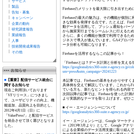
サービス
製品
Firebaseのメリットを最大限に引き出すため
告知・募集
Firebaseの最大の魅力は、その機能が個
キャンペーン
きな効果を発揮する点です。たとえば、Fireba
企業の動向
動データを活用して、プッシュ通知をパー
研究調査報告
から施策実行までをシームレスに行えるた
業績報告
さらに、多くの機能が無償で利用できるた
ジネスで導入が進んでいます。GA4プロパティ
人事
ータ分析も可能になります。
技術開発成果報告
その他
Firebaseを活用するならこの記事から！
「Firebaseとは？データ計測と分析を支
https://googleanalytics360-suite.e-agency.co.j
um=press&utm_campaign=20241223
■
【重要】配信サービス統合に
本記事では、Firebaseの基本をわかりや
関するお知らせ
具体例を交えて解説しています。これからFir
ている方も、新たなヒントを得られる内容
現在ご利用頂いております
次回以降の記事では、Firebaseを使った
「VFリリース」につきまし
より実践的なテーマを取り上げます。ぜひ
て、ユーザビリティの向上、機
能追加、品質向上を目的とし、
■ イー・エージェンシーについて
2012年4月1日（日）に
https://googleanalytics360-suite.e-agency.co.jp/
「ValuePress!」と配信サービス
を統合させて頂く運びとなりま
イー・エージェンシーは、Google マーケ
ー（2013年3月より）として、Google ア
した。
による企業様のデータ活用支援に取り組ん