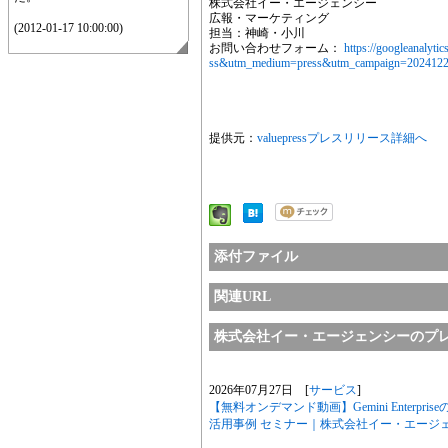
株式会社イー・エージェンシー
広報・マーケティング
(2012-01-17 10:00:00)
担当：神崎・小川
お問い合わせフォーム：
https://googleanalyti
ss&utm_medium=press&utm_campaign=202412
提供元：
valuepressプレスリリース詳細へ
添付ファイル
関連URL
株式会社イー・エージェンシーのプ
2026年07月27日 [
サービス
]
【無料オンデマンド動画】Gemini Enter
活用事例 セミナー｜株式会社イー・エージ