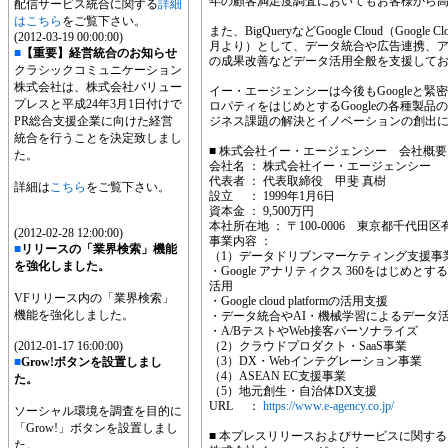
年の顧客満足度調査においてもお客様から
配信サービス統合に関する
詳細
はこちら
をご覧下さい。
また、BigQueryなどGoogle Cloud（Google
(2012-03-19 00:00:00)
月より）として、データ統合や広告連携、
■
【重要】経営統合のお知らせ
の成果改善などデータ活用全般を支援して
クラシックコミュニケーション
株式会社は、株式会社バリュー
イー・エージェンシーは今後もGoogleと緊密に
プレスと平成24年3月1日付けで
ロパティをはじめとするGoogleの各種製
PR総合支援企業に向けた経営
ジネス課題の解決とイノベーションの創出
統合を行うことを決定致しまし
■ 株式会社イー・エージェンシー 会社概要
た。
会社名 ： 株式会社イー・エージェンシー
代表者 ： 代表取締役 甲斐 真樹
詳細は
こちら
をご覧下さい。
設立 ： 1999年1月6日
資本金 ： 9,500万円
本社所在地 ： 〒100-0006 東京都千代田区
(2012-02-28 12:00:00)
事業内容 ：
■
リリースの「業界検索」機能
（1）データドリブンマーケティング支援事
を強化しました。
・Google アナリティクス 360をはじめとす
活用
VFリリース内の「業界検索」
・Google cloud platformの活用支援
機能を強化しました。
・データ統合やAI・機械学習によるデータ
・A/BテストやWeb接客パーソナライズ
(2012-01-17 16:00:00)
（2）クラウドプロダクト・SaaS事業
（3）DX・Webインテグレーション事業
■
Grow!ボタンを設置しまし
（4）ASEAN EC支援事業
た。
（5）地元創生・自治体DX支援
URL ：
https://www.e-agency.co.jp/
ソーシャル環境を調査を目的に
「Grow!」ボタンを設置しまし
■ 本プレスリリースおよびサービスに関す
た。