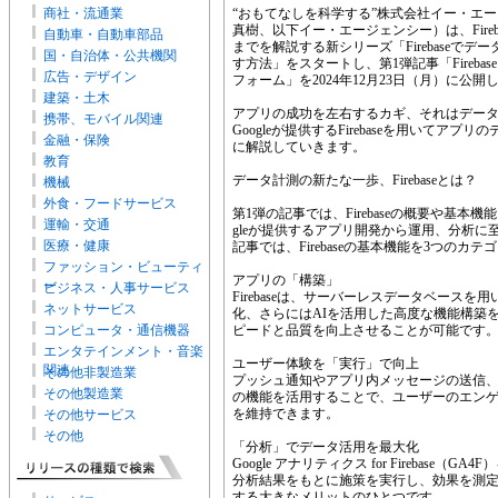
商社・流通業
“おもてなしを科学する”株式会社イー・エ
真樹、以下イー・エージェンシー）は、Fire
自動車・自動車部品
までを解説する新シリーズ「Firebaseで
国・自治体・公共機関
す方法」をスタートし、第1弾記事「Fireb
広告・デザイン
フォーム」を2024年12月23日（月）に公開
建築・土木
アプリの成功を左右するカギ、それはデー
携帯、モバイル関連
Googleが提供するFirebaseを用いて
金融・保険
に解説していきます。
教育
データ計測の新たな一歩、Firebaseとは？
機械
外食・フードサービス
第1弾の記事では、Firebaseの概要や基本機能
運輸・交通
gleが提供するアプリ開発から運用、分析に
医療・健康
記事では、Firebaseの基本機能を3つのカ
ファッション・ビューティ
アプリの「構築」
ー
ビジネス・人事サービス
Firebaseは、サーバーレスデータベース
ネットサービス
化、さらにはAIを活用した高度な機能構築
コンピュータ・通信機器
ピードと品質を向上させることが可能です
エンタテインメント・音楽
ユーザー体験を「実行」で向上
関連
その他非製造業
プッシュ通知やアプリ内メッセージの送信、エラ
その他製造業
の機能を活用することで、ユーザーのエン
を維持できます。
その他サービス
その他
「分析」でデータ活用を最大化
Google アナリティクス for Firebas
分析結果をもとに施策を実行し、効果を測定して
する大きなメリットのひとつです。