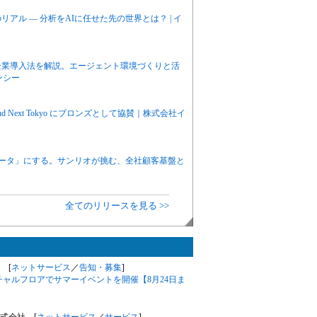
アル ― 分析をAIに任せた先の世界とは？ | イ
priseの企業導入法を解説。エージェント環境づくりと活
ンシー
d Next Tokyo にブロンズとして協賛｜株式会社イ
データ」にする。サンリオが挑む、全社顧客基盤と
全てのリリースを見る >>
 [
ネットサービス
／
告知・募集
]
チャルフロアでサマーイベントを開催【8月24日ま