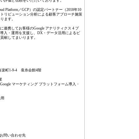
高い評価と信頼をいただいております。
 Cloud Platform／GCP）の認定パートナー（2018年10
アトリビューション分析による顧客アプローチ施策
おります。
連携してお客様のGoogle アナリティクス 4 プ
品の導入・運用を支援し、DX・データ活用によるビ
に貢献してまいります。
有楽町1-9-4 蚕糸会館4階
業
るGoogle マーケティング プラットフォーム導入・
活用
るお問い合わせ先