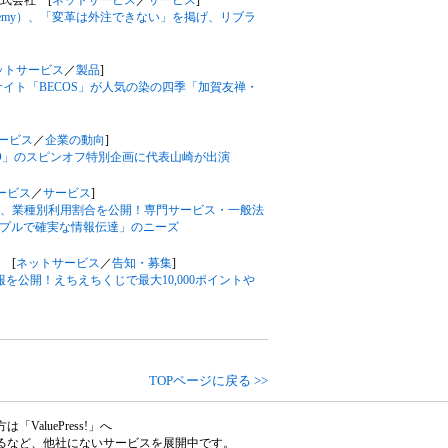
株式会社 [
ネットサービス
／
サービス
]
cademy）、「変革は外注できない」を掲げ、リブラ
ットサービス
／
製品
]
イト「BECOS」が人気の染の四季「加賀友禅・
ービス
／
企業の動向
]
ROTO」のスピンオフ特別企画に代表山崎が出演
ービス
／
サービス
]
』、業種別利用割合を公開！専門サービス・一般法
ンプルで確実な情報伝達」のニーズ
 [
ネットサービス
／
告知・募集
]
報を公開！えちえちくじで最大10,000ポイントや
TOPページに戻る >>
aluePress!」へ
るなど、他社にないサービスを展開中です。