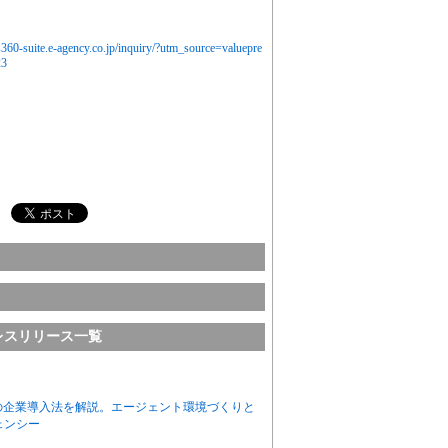
cs360-suite.e-agency.co.jp/inquiry/?utm_source=valuepre
23
レスリリース一覧
priseの企業導入法を解説。エージェント環境づくりと
ェンシー