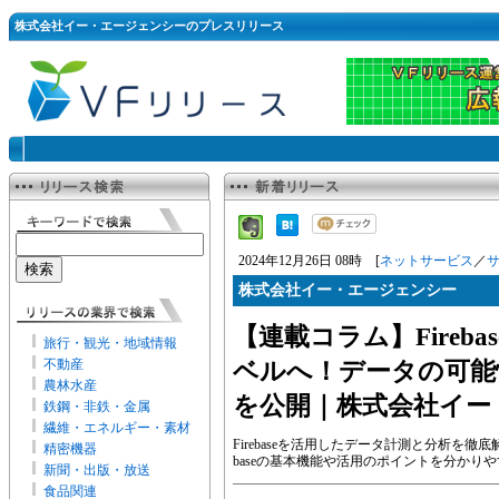
株式会社イー・エージェンシーのプレスリリース
2024年12月26日 08時 [
ネットサービス
／
株式会社イー・エージェンシー
【連載コラム】Fireb
旅行・観光・地域情報
不動産
ベルへ！データの可能
農林水産
を公開｜株式会社イー
鉄鋼・非鉄・金属
繊維・エネルギー・素材
Firebaseを活用したデータ計測と分析を徹
精密機器
baseの基本機能や活用のポイントを分かり
新聞・出版・放送
食品関連