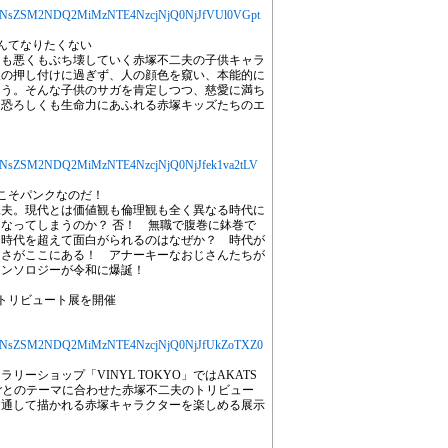
YXJ0aWNsZSM2NDQ2MiMzNTE4NzcjNjQ0NjJfVUl0VGpt
なんてなりたくない
くも悪くもぶち壊していく赤塚不二夫の子供キャラ
人の押し付けに過ぎず、人の顔色を窺い、本能的に
ろう。そんな子供のサガを肯定しつつ、慈愛に満ち
。恐ろしくも生命力にあふれる赤塚キッズたちのエ
YXJ0aWNsZSM2NDQ2MiMzNTE4NzcjNjQ0NjJfek1va2tLV
んこそパンクなのだ！
二夫。現代とは価値観も倫理観も全く異なる時代に
なってしまうのか？ 否！ 無職で腹巻に鉢巻で
、時代を超えて面白がられるのはなぜか？ 時代が
白さがここにある！ アナーキーなおじさんたちが
アンソロジーが令和に爆誕！
トリビュート展を開催
YXJ0aWNsZSM2NDQ2MiMzNTE4NzcjNjQ0NjJfUkZoTXZ0
ーショップ「VINYL TOKYO」ではAKATS
各巻ごとのテーマに合わせた赤塚不二夫のトリビュー
を通して描かれる赤塚キャラクターを楽しめる展示