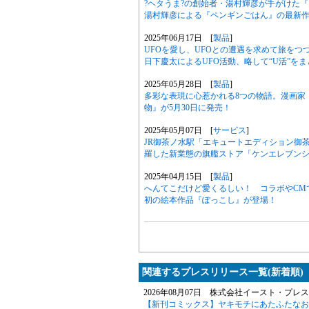
?ヘタうま?の創始者・湯村輝彦が手がけた『
湯村輝彦による『ペンギンごはん』の最新作
2025年06月17日 [
製品
]
UFOを愛し、UFOとの遭遇を求めて旅を
日下慶太によるUFO活動、略して“U活”を
2025年05月28日 [
製品
]
多彩な表現に心惹かれる8つの物語。漫画家
物』が5月30日に発売！
2025年05月07日 [
サービス
]
JR御茶ノ水駅「エキュートエディション御
羅した新業態の旗艦ストア「ケンエレブン
2025年04月15日 [
製品
]
へんてこだけど愛くるしい！ コラボやCM
初の絵本作品『ぽっこし』が登場！
関連するプレスリリース一覧(新着順)
2026年08月07日 株式会社イースト・プレス
【新刊コミックス】ヤキモチにあたふたなお