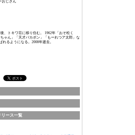
キーおじさん
後、トキワ荘に移り住む。 1962年「おそ松く
コちゃん」「天才バカボン」「もーれつア太郎」な
ばれるようになる。2008年逝去。
リリース一覧