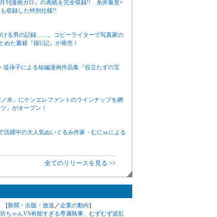
月刊漫画ガロ』の表紙を完全収録!! 糸井重里×
も収録した特別仕様!!
つづける男の記録……。コピーライターで写真家の
まとめた書籍『採U記』が発売！
・堤葎子による短編漫画作品集『役立たずの宝
茶ノ水」にケンエレファントのラインナップを網
シツ」がオープン！
で活躍中の大人気ぬいぐるみ作家・むにゅによる
全てのリリースを見る >>
 [
新聞・出版・放送
／
企業の動向
]
坊ちゃんVS有能すぎる専属執事、むずむず波乱