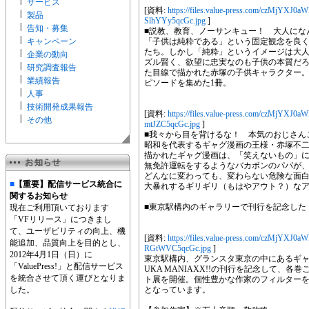
サービス
[資料:
https://files.value-press.com/czMj
製品
SlhYYy5qcGc.jpg
]
告知・募集
■説教、教育、ノーサンキュー！ 大人に
キャンペーン
「子供は純粋である」という固定観念を良
たち。しかし「純粋」というイメージは大
企業の動向
ズル賢く、欲望に忠実なのも子供の本質だ
研究調査報告
た目線で描かれた赤塚の子供キャラクター
業績報告
ピソードを集めた1冊。
人事
技術開発成果報告
[資料:
https://files.value-press.com/czMj
その他
mtJZC5qcGc.jpg
]
■我々から目を背けるな！ 本気のおじさ
昭和を代表するギャグ漫画の王様・赤塚不
描かれたギャグ漫画は、「笑えないもの」に
無免許運転をするようなバカボンのパパが
どんなに変わっても、変わらない危険な面
■
【重要】配信サービス統合に
大暴れするギリギリ（もはやアウト？）な
関するお知らせ
■東京駅構内のギャラリーで刊行を記念した
現在ご利用頂いております
「VFリリース」につきまし
て、ユーザビリティの向上、機
[資料:
https://files.value-press.com/czMj
能追加、品質向上を目的とし、
RGtWVC5qcGc.jpg
]
2012年4月1日（日）に
東京駅構内、グランスタ東京の中にあるギャラリ
「ValuePress!」と配信サービス
UKA MANIAXX!!の刊行を記念して、
を統合させて頂く運びとなりま
ト展を開催。個性豊かな作家のフィルター
した。
となっています。