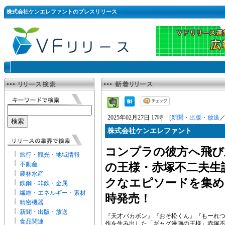
株式会社ケンエレファントのプレスリリース
2025年02月27日 17時 [
新聞・出版・放送
株式会社ケンエレファント
コンプラの彼方へ飛び
旅行・観光・地域情報
不動産
の王様・赤塚不二夫生
農林水産
クなエピソードを集め
鉄鋼・非鉄・金属
繊維・エネルギー・素材
時発売！
精密機器
新聞・出版・放送
『天才バカボン』『おそ松くん』『もーれ
食品関連
作を生み出した「ギャグ漫画の王様」赤塚不