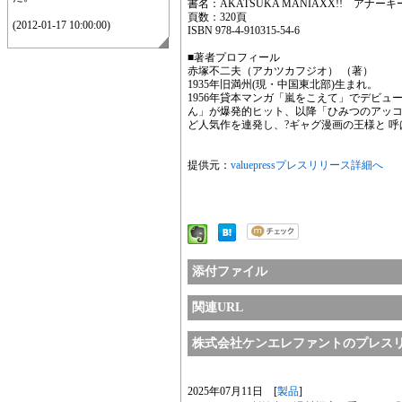
書名：AKATSUKA MANIAXX!! アナー
頁数：320頁
(2012-01-17 10:00:00)
ISBN 978-4-910315-54-6
■著者プロフィール
赤塚不二夫（アカツカフジオ） （著）
1935年旧満州(現・中国東北部)生まれ。
1956年貸本マンガ「嵐をこえて」でデビュー
ん」が爆発的ヒット、以降「ひみつのアッ
ど人気作を連発し、?ギャグ漫画の王様と 呼
提供元：
valuepressプレスリリース詳細へ
添付ファイル
関連URL
株式会社ケンエレファントのプレス
2025年07月11日 [
製品
]