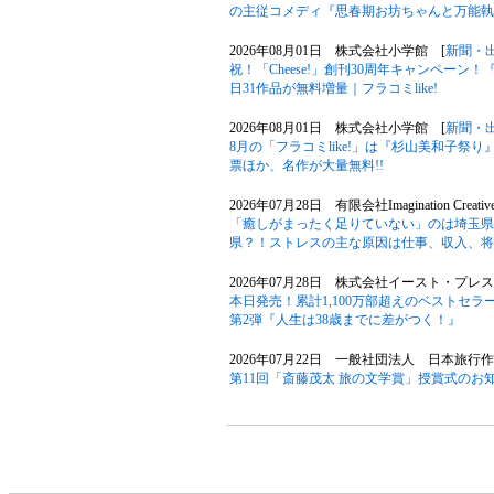
の主従コメディ『思春期お坊ちゃんと万能執
2026年08月01日 株式会社小学館 [
新聞・
祝！「Cheese!」創刊30周年キャンペー
日31作品が無料増量｜フラコミlike!
2026年08月01日 株式会社小学館 [
新聞・
8月の「フラコミlike!」は『杉山美和子祭り』！
票ほか、名作が大量無料!!
2026年07月28日 有限会社Imagination Creativ
「癒しがまったく足りていない」のは埼玉県
県？！ストレスの主な原因は仕事、収入、将
2026年07月28日 株式会社イースト・プレス
本日発売！累計1,100万部超えのベストセ
第2弾『人生は38歳までに差がつく！』
2026年07月22日 一般社団法人 日本旅行
第11回「斎藤茂太 旅の文学賞」授賞式のお