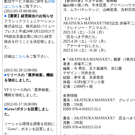
【参加作家】※五十音順、敬称略
配信サービス統合に関する
詳細
編み物☆堀ノ内、牛木匡憲、グリーンハウス、T
はこちら
をご覧下さい。
ヨ、ムラバヤシケンジ、山崎若菜、吉村宗
(2012-03-19 00:00:00)
■
【重要】経営統合のお知らせ
【スケジュール】
クラシックコミュニケーション
AKATSUKA MANIAXX!!刊行記念 赤塚
株式会社は、株式会社バリュー
「クレイジー・アニマルズ」
プレスと平成24年3月1日付けで
2025.3.8（土）~3.24（月）
PR総合支援企業に向けた経営
「恐るべき子供たち」
2025.4.26（土）~5.12（月）
統合を行うことを決定致しまし
「アナーキーおじさん」
た。
2025.6.14（土）~6.30（月）
詳細は
こちら
をご覧下さい。
■『AKATSUKA MANIAXX!!』概要（3巻
著者：赤塚不二夫
編集：今 秀生、五十嵐健司、水口麗
(2012-02-28 12:00:00)
デザイン：渋井史生
■
リリースの「業界検索」機能
組版：孝学 直、木原香苗
を強化しました。
体裁：A5判/仮フランス装
定価：2,000円＋税
VFリリース内の「業界検索」
機能を強化しました。
各巻情報
書名：AKATSUKA MANIAXX!! クレ
(2012-01-17 16:00:00)
頁数：336頁
■
Grow!ボタンを設置しまし
ISBN 978-4-910315-52-2
た。
書名：AKATSUKA MANIAXX!! 恐るべ
頁数：296頁
ソーシャル環境を調査を目的に
ISBN 978-4-910315-53-9
「Grow!」ボタンを設置しまし
た。