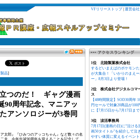
VFリリーストップ
|
運営会社
1位 北陸製菓株式会社
するどいまえばのポケモンた
／
製品
]
が大集合！「いかりのまえー
ー」8月3日より登場！
2位 株式会社デジタルコマ
立つのだ！ ギャグ漫画
ス
【48時間限定】SOD30周年 1
誕90周年記念、マニアッ
円セールで対象20商品が100
に【7月15日から7月17日ま
たアンソロジーが3巻同
3位 涙活事務局
7月17日(漫画の日)に“泣ける
画50タイトル”を紹介して泣
つア太郎』『ひみつのアッコちゃん』など数々の名
やすい体質に変えるイベント
二夫。今年生誕90周年を迎えることを記念して、