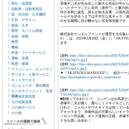
商社・流通業
赤塚不二夫が生み出した膨大な作品の中か
いったテーマごとに名作（迷作!?）と魅力
自動車・自動車部品
作が令和に誕生。誰もが知る定番・人気作品は.
国・自治体・公共機関
ールドを語るうえでは不可欠な名キャラ・迷
広告・デザイン
わせる展開に目が離せない完全保存版です
建築・土木
携帯、モバイル関連
株式会社ケンエレファントが運営する出版レー
金融・保険
S）」は、2025年2月28日（金）に『AKATS
教育
ます。
機械
外食・フードサービス
[資料:
https://files.value-press.com/czMj
運輸・交通
EVMay5qcGc.jpg
]
医療・健康
[資料:
https://files.value-press.com/czM
ielZiVy5qcGc.jpg
]
ファッション・ビューティ
▼『AKATSUKA MANIAXX!!』 紹
ー
ビジネス・人事サービス
https://kenelephant.co.jp/books_cat/products/
ネットサービス
コンピュータ・通信機器
[資料:
https://files.value-press.com/czMj
エンタテインメント・音楽
VXh3dy5qcGc.jpg
]
関連
その他非製造業
■動物ってかわいい？ ニンゲンはお気楽だ
その他製造業
赤塚不二夫が描く、愛らしくイキイキとし
その他サービス
けれど、ニャロメやウナギイヌは知っている
アキャラまで、赤塚作品の可愛らしいキャ
その他
ソロジー作品集。ギャグ漫画の王様、赤塚
ドをお楽しみあれ！