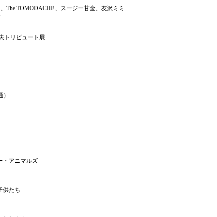
he TOMODACHI!、スージー甘金、友沢ミミ
浩
不二夫トリビュート展
共通）
イジー・アニマルズ
き子供たち