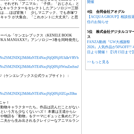
開催
ら、それぞれ「アニマル」「子供」「おじさん」と
的なキャラクターをセレクトしたアンソロジー三部
4位 合同会社アオグル
.....ほぼ皆無！ 少しマニアック、でも赤塚ワ
【ACQUA GROUP】相談役
キャラ が大集合。「これホントに大丈夫?」と思
。
任のお知らせ
5位 株式会社デジタルコマ
ベル「ケンエレブックス（KENELE BOOK
ス
UKA MANIAXX!!』アンソロジー3巻を同時発売し
FANZA動画『GW大感謝祭
2026』人気作品が50%OFF!! 
日より開催！【5月15日まで
YXJ0aWNsZSM2NDQ2MiMzNTE4NzcjNjQ0NjJfUklleVRVb
>>もっと見る
jYXJ0aWNsZSM2NDQ2MiMzNTE4NzcjNjQ0NjJfWmZmSmJ
介ページ（ケンエレブックス公式ウェブサイト）：
YXJ0aWNsZSM2NDQ2MiMzNTE4NzcjNjQ0NjJfZGprZ0hn
ニャ！
た動物キャラクターたち。作品は読んだことがない
という方も少なくないハズ！ 本書は王道からレ
ラや物語を「動物」をテーマにギュッと集めたアン
不二夫から生み出されるクレイジーなアニマルラン