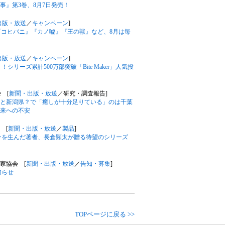
事』第3巻、8月7日発売！
出版・放送
／
キャンペーン
]
ン！『コヒバニ』『カノ嘘』『王の獣』など、8月は毎
出版・放送
／
キャンペーン
]
シリーズ累計500万部突破「Bite Maker」人気投
e [
新聞・出版・放送
／研究・調査報告]
と新潟県？で「癒しが十分足りている」のは千葉
来への不安
 [
新聞・出版・放送
／
製品
]
ラーを生んだ著者、長倉顕太が贈る待望のシリーズ
作家協会 [
新聞・出版・放送
／
告知・募集
]
知らせ
TOPページに戻る >>