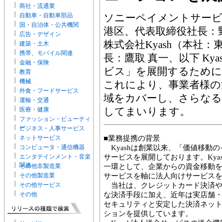
商社・流通業
自動車・自動車部品
ソニーペイメントサービ
国・自治体・公共機関
港区、代表取締役社長：野
広告・デザイン
株式会社Kyash（本社
建築・土木
携帯、モバイル関連
長：鷹取 真一、以下 Kya
金融・保険
ビス」を展開するために
教育
機械
これにより、事業者様の
外食・フードサービス
域をカバーし、さらなる
運輸・交通
してまいります。
医療・健康
ファッション・ビューティ
ー
ビジネス・人事サービス
ネットサービス
■業務提携の背景
コンピュータ・通信機器
Kyashは創業以来、「価値移動
エンタテインメント・音楽
サービスを展開しております。Kya
関連
その他非製造業
一環として、企業からの資金移動を安
その他製造業
サービスを軸に法人向けサービス
その他サービス
当社は、クレジットカード決済や
その他
な決済手段に加え、近年は実店舗
セキュリティと安定した決済ネッ
ションを提供しています。