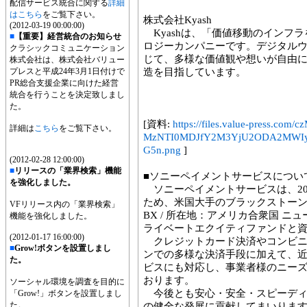
配信サービス統合に関する
詳細
はこちら
をご覧下さい。
株式会社Kyash
(2012-03-19 00:00:00)
Kyashは、「価値移動のインフ
■
【重要】経営統合のお知らせ
ロジーカンパニーです。デジタルウォ
クラシックコミュニケーション
じて、多様な価値観や想いが自由
株式会社は、株式会社バリュー
プレスと平成24年3月1日付けで
造を目指しています。
PR総合支援企業に向けた経営
統合を行うことを決定致しまし
た。
[資料:
https://files.value-press
詳細は
こちら
をご覧下さい。
MzNTI0MDJfY2M3YjU2ODA2MWIy
G5n.png
]
(2012-02-28 12:00:00)
■
リリースの「業界検索」機能
■ソニーペイメントサービスについ
を強化しました。
ソニーペイメントサービスは、20
ため、米国大手のブラックストー
VFリリース内の「業界検索」
BX / 所在地：アメリカ合衆国 
機能を強化しました。
ライベートエクイティファンドと
(2012-01-17 16:00:00)
クレジットカード決済やコンビニ
■
Grow!ボタンを設置しまし
ンでの多様な決済手段に加えて、
た。
ビスにも対応し、事業者様のニー
おります。
ソーシャル環境を調査を目的に
今後とも安心・安全・スピーディ
「Grow!」ボタンを設置しまし
た。
の健全な発展に貢献してまいりま