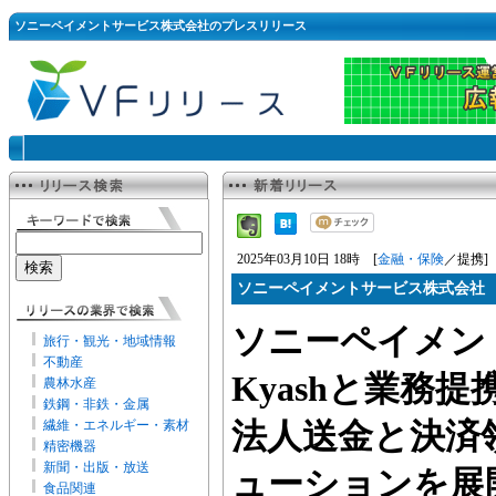
ソニーペイメントサービス株式会社のプレスリリース
2025年03月10日 18時 [
金融・保険
／提携]
ソニーペイメントサービス株式会社
ソニーペイメン
旅行・観光・地域情報
不動産
Kyashと業務
農林水産
鉄鋼・非鉄・金属
繊維・エネルギー・素材
法人送金と決済
精密機器
新聞・出版・放送
ューションを展
食品関連