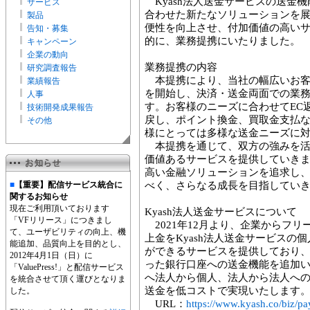
Kyash法人送金サービスの送金
サービス
合わせた新たなソリューションを
製品
便性を向上させ、付加価値の高い
告知・募集
的に、業務提携にいたりました。
キャンペーン
企業の動向
業務提携の内容
研究調査報告
本提携により、当社の幅広いお客様
業績報告
を開始し、決済・送金両面での業
人事
す。お客様のニーズに合わせてEC
技術開発成果報告
戻し、ポイント換金、買取金支払
その他
様にとっては多様な送金ニーズに
本提携を通じて、双方の強みを活
価値あるサービスを提供していき
高い金融ソリューションを追求し
■
【重要】配信サービス統合に
べく、さらなる成長を目指してい
関するお知らせ
現在ご利用頂いております
Kyash法人送金サービスについて
「VFリリース」につきまし
2021年12月より、企業からフ
て、ユーザビリティの向上、機
上金をKyash法人送金サービスの個
能追加、品質向上を目的とし、
ができるサービスを提供しており、
2012年4月1日（日）に
った銀行口座への送金機能を追加いた
「ValuePress!」と配信サービス
へ法人から個人、法人から法人へ
を統合させて頂く運びとなりま
送金を低コストで実現いたします
した。
URL：
https://www.kyash.co/biz/pa