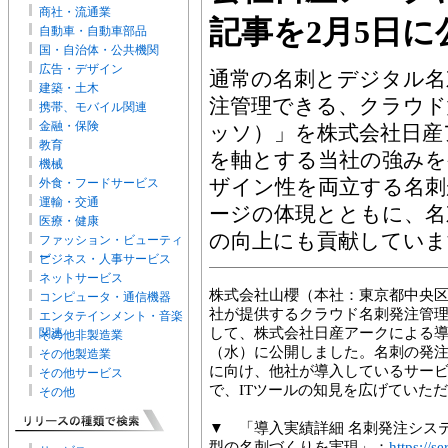
商社・流通業
記事を2月5日に
自動車・自動車部品
国・自治体・公共機関
広告・デザイン
通常の名刺とデジタル名
建築・土木
注管理できる、クラウド型
携帯、モバイル関連
金融・保険
ッソ）」を株式会社日産
教育
を軸とする当社の強みを
機械
ザイン性を両立する名刺
外食・フードサービス
運輸・交通
ージの体現とともに、名
医療・健康
の向上にも貢献していま
ファッション・ビューティ
ー
ビジネス・人事サービス
ネットサービス
株式会社山櫻（本社：東京都中央区
コンピュータ・通信機器
社が提供するクラウド名刺発注管理サ
エンタテインメント・音楽
して、株式会社日産アークによる導入
関連
その他非製造業
（水）に公開しました。名刺の発
その他製造業
に向け、他社が導入しているサー
その他サービス
で、ITツールの知見を広げていた
その他
▼ 「導入実績詳細 名刺発注シス
型の名刺づくりを実現」：
https://s