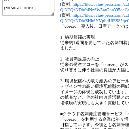
[資料:
https://files.value-press
(2012-01-17 10:00:00)
QjNTQzNDhfblNzSW5raGpnYi5qcGc
[資料:
https://files.value-press
QjNTQzNDhfSHh6YVphdUlESS5qcG
「corezo」導入後、日産アーク
1. 納期短縮の実現
従来約1週間を要していた名刺到着
ました。
2. 社員満足度の向上
従来の発注フローを「corezo」
切り替えに伴う社員の負担が大幅
3. 環境配慮への取り組みのアピー
デザイン性の高い環境配慮型の用
イメージの体現に成功しています
の拡充など、他の社内改善活動と
場環境の実現にも大きく貢献して
■クラウド名刺発注管理サービス「co
「corezo」を利用する企業は年々
目指しています。今後とも名刺管