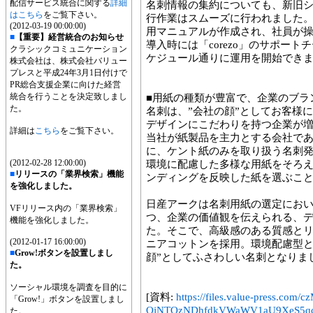
配信サービス統合に関する
詳細
名刺情報の集約についても、新旧
はこちら
をご覧下さい。
行作業はスムーズに行われました。
(2012-03-19 00:00:00)
用マニュアルが作成され、社員が
■
【重要】経営統合のお知らせ
導入時には「corezo」のサポー
クラシックコミュニケーション
ケジュール通りに運用を開始でき
株式会社は、株式会社バリュー
プレスと平成24年3月1日付けで
PR総合支援企業に向けた経営
統合を行うことを決定致しまし
■用紙の種類が豊富で、企業のブラ
た。
名刺は、”会社の顔”としてお客様
デザインにこだわりを持つ企業が
詳細は
こちら
をご覧下さい。
当社が紙製品を主力とする会社で
に、ケント紙のみを取り扱う名刺
(2012-02-28 12:00:00)
環境に配慮した多様な用紙をそろ
■
リリースの「業界検索」機能
ンディングを反映した紙を選ぶこ
を強化しました。
日産アークは名刺用紙の選定にお
VFリリース内の「業界検索」
つ、企業の価値観を伝えられる、
機能を強化しました。
た。そこで、高級感のある質感と
(2012-01-17 16:00:00)
ニアコットンを採用。環境配慮型と
■
Grow!ボタンを設置しまし
顔”としてふさわしい名刺となりま
た。
ソーシャル環境を調査を目的に
[資料:
https://files.value-press
「Grow!」ボタンを設置しまし
QjNTQzNDhfdkVWaWV1aU9XeS5qc
た。