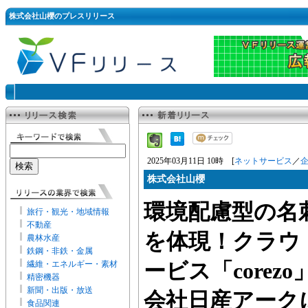
株式会社山櫻のプレスリリース
2025年03月11日 10時 [
ネットサービス
／
株式会社山櫻
環境配慮型の名
旅行・観光・地域情報
不動産
を体現！クラウ
農林水産
鉄鋼・非鉄・金属
繊維・エネルギー・素材
ービス「corez
精密機器
新聞・出版・放送
会社日産アーク
食品関連