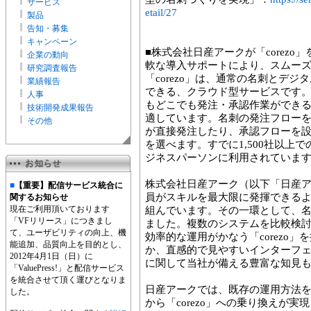
サービス
etail/27
製品
告知・募集
キャンペーン
■株式会社日産アークが「corez
企業の動向
軟な導入サポートにより、スムー
研究調査報告
「corezo」は、通常の名刺とデ
業績報告
できる、クラウド型サービスです
人事
もどこでも発注・承認作業ができ
技術開発成果報告
適しています。名刺の発注フロー
その他
が直接発注したり、承認フローを
を選べます。すでに1,500社以上
ジネスパーソンに利用されていま
株式会社日産アーク（以下「日産
■
【重要】配信サービス統合に
員がスキルを最大限に発揮できる
関するお知らせ
現在ご利用頂いております
組んでいます。その一環として、
「VFリリース」につきまし
ました。複数のシステムを比較検
て、ユーザビリティの向上、機
効率的な運用がかなう「corezo
能追加、品質向上を目的とし、
か、直感的で見やすいインターフ
2012年4月1日（日）に
に関して当社が備える豊富な知見
「ValuePress!」と配信サービス
を統合させて頂く運びとなりま
日産アークでは、既存の運用方法
した。
から「corezo」への乗り換えが