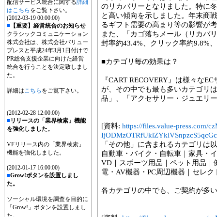
配信サービス統合に関する
詳細
のリカバリーとなりました。特に冬
はこちら
をご覧下さい。
と高い傾向を示しました。年末商
(2012-03-19 00:00:00)
るギフト需要の高まり等の影響が
■
【重要】経営統合のお知らせ
また、「カゴ落ちメール（リカバ
クラシックコミュニケーション
株式会社は、株式会社バリュー
封率約43.4%、クリック率約9.8
プレスと平成24年3月1日付けで
PR総合支援企業に向けた経営
■カテゴリ毎の効果は？
統合を行うことを決定致しまし
た。
『CART RECOVERY』は様々
が、その中でも最も多いカテゴリ
詳細は
こちら
をご覧下さい。
品」、「アクセサリー・ジュエリ
(2012-02-28 12:00:00)
■
リリースの「業界検索」機能
[資料:
https://files.value-press
を強化しました。
IjODMzOTRfUklZYklVSnpzcS5qcGc
「その他」に含まれるカテゴリは
VFリリース内の「業界検索」
機能を強化しました。
自動車・バイク・自転車｜家具・イ
VD｜スポーツ用品｜ペット用品｜
(2012-01-17 16:00:00)
電・AV機器・PC周辺機器｜セレ
■
Grow!ボタンを設置しまし
た。
各カテゴリの中でも、ご契約が多い
ソーシャル環境を調査を目的に
「Grow!」ボタンを設置しまし
た。