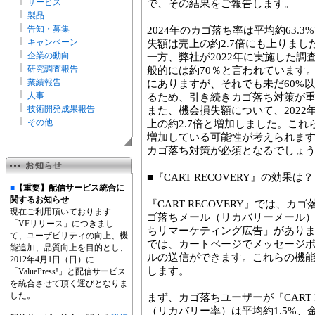
サービス
で、その結果をご報告します。
製品
告知・募集
2024年のカゴ落ち率は平均約63
キャンペーン
失額は売上の約2.7倍にも上りまし
企業の動向
一方、弊社が2022年に実施した調
研究調査報告
般的には約70％と言われています
業績報告
にありますが、それでも未だ60%
人事
るため、引き続きカゴ落ち対策が
技術開発成果報告
また、機会損失額について、2022
その他
上の約2.7倍と増加しました。こ
増加している可能性が考えられま
カゴ落ち対策が必須となるでしょ
■『CART RECOVERY』の効果は？
■
【重要】配信サービス統合に
関するお知らせ
『CART RECOVERY』では、
現在ご利用頂いております
ゴ落ちメール（リカバリーメール
「VFリリース」につきまし
ちリマーケティング広告」があり
て、ユーザビリティの向上、機
では、カートページでメッセージ
能追加、品質向上を目的とし、
ルの送信ができます。これらの機
2012年4月1日（日）に
します。
「ValuePress!」と配信サービス
を統合させて頂く運びとなりま
した。
まず、カゴ落ちユーザーが『CART 
（リカバリー率）は平均約1.5%、金