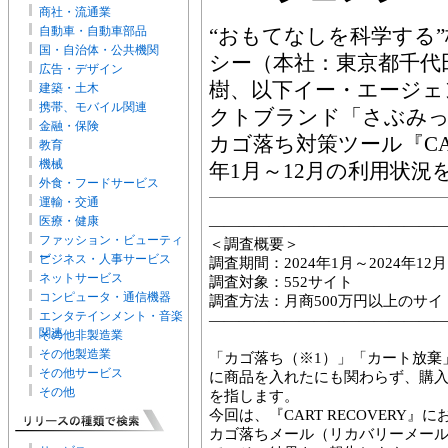
商社・流通業
自動車・自動車部品
“おもてなしを科学する
国・自治体・公共機関
シー（本社：東京都千代
広告・デザイン
樹、以下イー・エージェ
建築・土木
携帯、モバイル関連
クトブランド「さぶみ
金融・保険
カゴ落ち対策ツール『CART
教育
機械
年1月～12月の利用状況
外食・フードサービス
運輸・交通
医療・健康
―――――――――――――――
ファッション・ビューティ
＜調査概要＞
ー
ビジネス・人事サービス
調査期間：2024年1月～2024年12月
ネットサービス
調査対象：552サイト
コンピュータ・通信機器
調査方法：月商500万円以上のサ
エンタテインメント・音楽
―――――――――――――――
関連
その他非製造業
その他製造業
「カゴ落ち（※1）」「カート放棄
その他サービス
に商品を入れたにも関わらず、購
その他
を指します。
今回は、『CART RECOVERY
カゴ落ちメール（リカバリーメー