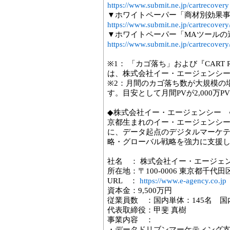
https://www.submit.ne.jp/cartrecovery
▼ホワイトペーパー「商材別効果
https://www.submit.ne.jp/cartrecovery
▼ホワイトペーパー「MAツールの
https://www.submit.ne.jp/cartrecover
※1： 「カゴ落ち」および『CART 
は、株式会社イー・エージェンシ
※2：月間のカゴ落ち数が大規模の
す。目安として月間PVが2,000万
◆株式会社イー・エージェンシー 
京都生まれのイー・エージェンシー
に、データ起点のデジタルマーケ
略・グローバル戦略を強力に支援
社名 ： 株式会社イー・エージェ
所在地：〒100-0006 東京都千代田
URL ：
https://www.e-agency.co.jp
資本金：9,500万円
従業員数 ：国内単体：145名 国内
代表取締役：甲斐 真樹
事業内容 ：
・データドリブンマーケティング