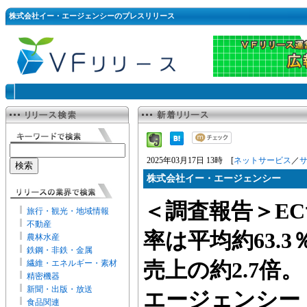
株式会社イー・エージェンシーのプレスリリース
2025年03月17日 13時 [
ネットサービス
／
株式会社イー・エージェンシー
＜調査報告＞E
旅行・観光・地域情報
不動産
率は平均約63.
農林水産
鉄鋼・非鉄・金属
繊維・エネルギー・素材
売上の約2.7倍
精密機器
新聞・出版・放送
エージェンシー
食品関連