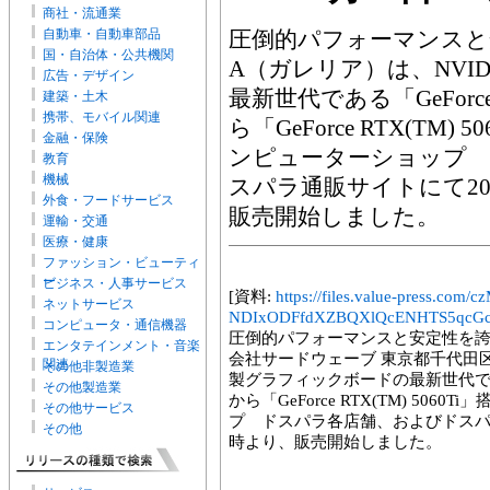
商社・流通業
自動車・自動車部品
圧倒的パフォーマンスと安
国・自治体・公共機関
A（ガレリア）は、NVI
広告・デザイン
最新世代である「GeForce
建築・土木
携帯、モバイル関連
ら「GeForce RTX(TM)
金融・保険
ンピューターショップ 
教育
機械
スパラ通販サイトにて202
外食・フードサービス
販売開始しました。
運輸・交通
医療・健康
ファッション・ビューティ
ー
ビジネス・人事サービス
[資料:
https://files.value-press.
ネットサービス
NDIxODFfdXZBQXlQcENHTS5qcGc
コンピュータ・通信機器
圧倒的パフォーマンスと安定性を誇る
エンタテインメント・音楽
会社サードウェーブ 東京都千代田区
関連
その他非製造業
製グラフィックボードの最新世代である「G
その他製造業
から「GeForce RTX(TM) 50
その他サービス
プ ドスパラ各店舗、およびドスパラ通
その他
時より、販売開始しました。