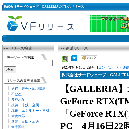
株式会社サードウェーブ GALLERIAのプレスリリース
2025年04月16日 22時 [
コンピュータ・通
株式会社サードウェーブ GALLERI
【GALLERI
旅行・観光・地域情報
不動産
GeForce RTX(
農林水産
鉄鋼・非鉄・金属
繊維・エネルギー・素材
「GeForce RTX
精密機器
新聞・出版・放送
PC 4月16日2
食品関連