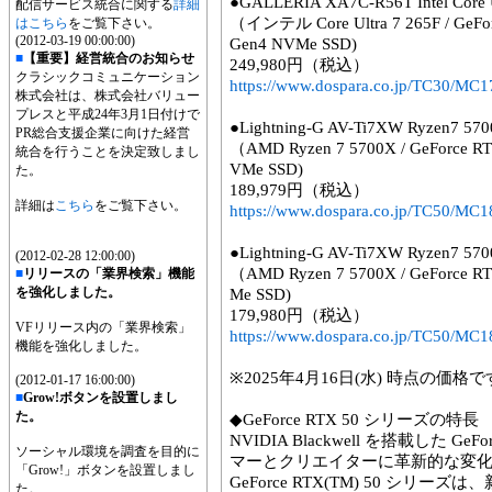
●GALLERIA XA7C-R56T Intel Core
配信サービス統合に関する
詳細
（インテル Core Ultra 7 265F / GeFor
はこちら
をご覧下さい。
(2012-03-19 00:00:00)
Gen4 NVMe SSD)
■
【重要】経営統合のお知らせ
249,980円（税込）
クラシックコミュニケーション
https://www.dospara.co.jp/TC30/MC1
株式会社は、株式会社バリュー
プレスと平成24年3月1日付けで
●Lightning-G AV-Ti7XW Ryzen7 5
PR総合支援企業に向けた経営
（AMD Ryzen 7 5700X / GeForce RT
統合を行うことを決定致しまし
VMe SSD)
た。
189,979円（税込）
詳細は
こちら
をご覧下さい。
https://www.dospara.co.jp/TC50/MC1
●Lightning-G AV-Ti7XW Ryzen7 5
(2012-02-28 12:00:00)
（AMD Ryzen 7 5700X / GeForce RT
■
リリースの「業界検索」機能
を強化しました。
Me SSD)
179,980円（税込）
VFリリース内の「業界検索」
https://www.dospara.co.jp/TC50/MC1
機能を強化しました。
※2025年4月16日(水) 時点の
(2012-01-17 16:00:00)
■
Grow!ボタンを設置しまし
た。
◆GeForce RTX 50 シリーズの特長
NVIDIA Blackwell を搭載した GeF
ソーシャル環境を調査を目的に
マーとクリエイターに革新的な変化を
「Grow!」ボタンを設置しまし
GeForce RTX(TM) 50 シ
た。