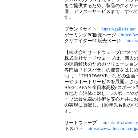
をご提供するため、製品のクオリ
産、アフターサービスまで、すべ
す。
ブランドサイト
https://galleria.net
ゲーミングPC販売ページ
https://
クリエイターPC販売ページ
https:
【株式会社サードウェーブについ
株式会社サードウェーブは、個人
の課題解決のためのソリューション
専門店『ドスパラ』の運営をはじめ、PC
k』、『THIRDWAVE』などの
ーやサポートサービスを展開。さら
ASEF JAPAN 全日本高校eス
各地方自治体に対し、eスポーツの
ーブは最先端の技術を安心と共に
の実現に貢献し、100年先も世の
す。
サードウェーブ
https://info.twave.c
ドスパラ
https://www.dospara.co.jp