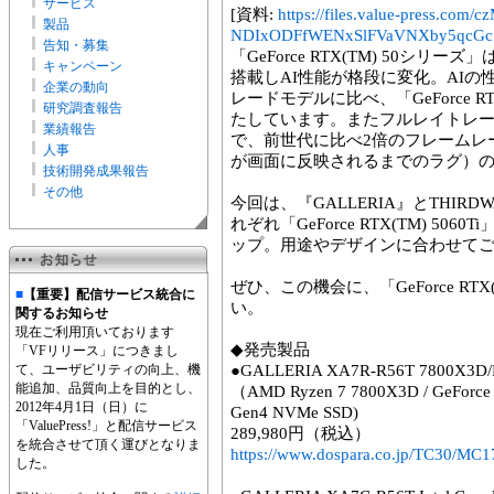
サービス
[資料:
https://files.value-press.
製品
NDIxODFfWENxSlFVaVNXby5qcGc.
告知・募集
「GeForce RTX(TM) 50シリーズ」
キャンペーン
搭載しAI性能が格段に変化。AIの性
企業の動向
レードモデルに比べ、「GeForce RT
研究調査報告
たしています。またフルレイトレー
業績報告
で、前世代に比べ2倍のフレームレ
人事
が画面に反映されるまでのラグ）
技術開発成果報告
その他
今回は、『GALLERIA』とTHIRDW
れぞれ「GeForce RTX(TM) 50
ップ。用途やデザインに合わせて
ぜひ、この機会に、「GeForce RTX
■
【重要】配信サービス統合に
い。
関するお知らせ
現在ご利用頂いております
◆発売製品
「VFリリース」につきまし
て、ユーザビリティの向上、機
●GALLERIA XA7R-R56T 7800X3D
能追加、品質向上を目的とし、
（AMD Ryzen 7 7800X3D / GeForce 
2012年4月1日（日）に
Gen4 NVMe SSD)
「ValuePress!」と配信サービス
289,980円（税込）
を統合させて頂く運びとなりま
https://www.dospara.co.jp/TC30/MC1
した。