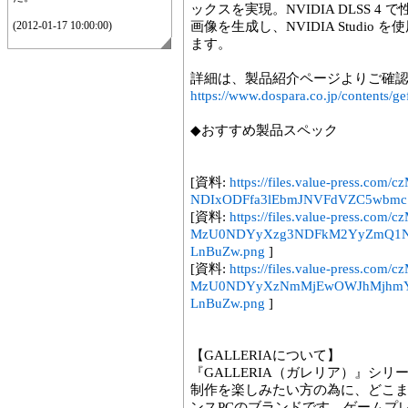
ックスを実現。NVIDIA DLSS 
(2012-01-17 10:00:00)
画像を生成し、NVIDIA Studi
ます。
詳細は、製品紹介ページよりご確
https://www.dospara.co.jp/contents/ge
◆おすすめ製品スペック
[資料:
https://files.value-press.
NDIxODFfa3lEbmJNVFdVZC5wbmc
[資料:
https://files.value-press.
MzU0NDYyXzg3NDFkM2YyZmQ1
LnBuZw.png
]
[資料:
https://files.value-press.
MzU0NDYyXzNmMjEwOWJhMjhmY
LnBuZw.png
]
【GALLERIAについて】
『GALLERIA（ガレリア）』シ
制作を楽しみたい方の為に、どこ
ンスPCのブランドです。ゲームプ