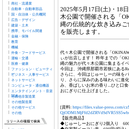
商社・流通業
2025年5月17日(土)・
自動車・自動車部品
国・自治体・公共機関
木公園で開催される「OKINA
広告・デザイン
縄の伝統的な炊き込みご
建築・土木
を販売します。
携帯、モバイル関連
金融・保険
教育
機械
代々木公園で開催される「OKINAWA 
外食・フードサービス
ぃが出店します！ 昨年までの「OK
運輸・交通
縄の魅力が代々木公園に集まるイ
医療・健康
今回は、沖縄県那覇市若狭にあるRe
ファッション・ビューティ
ー
さらに、今回はじゅーしーの味を
ビジネス・人事サービス
り、さらに深みのある味わいに進化
ネットサービス
み、香ばしいお米の香り...ひと口
コンピュータ・通信機器
おにぎりに仕上げました。
エンタテインメント・音楽
関連
その他非製造業
その他製造業
[資料:
https://files.value-press
その他サービス
QjODM1MjFfd2dZRVdSdVR5SS5wb
その他
【販売商品】
◆じゅーしーおにぎり2個入り 600