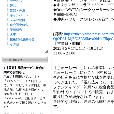
◆自家製ベーコン串 600円(税込)
サービス
◆オリオンザ・クラフト350ml 600
製品
◆Orion WATTA(シークヮーサー
告知・募集
各600円(税込)
キャンペーン
◆沖縄バヤリース(オレンジ/石垣パイ
企業の動向
研究調査報告
業績報告
[資料:
https://files.value-press
人事
QjODM1MjFfU3R3Sktva0hKcC5qcGc
技術開発成果報告
【営業日・時間】
その他
2025年5月17日(土)・18日(日)
11:00～21:00
【じゅーしーにぃにぃの事業につ
■
【重要】配信サービス統合に
関するお知らせ
じゅーしーにぃにぃこと小村 稜は
現在ご利用頂いております
その研究を元に本格的な味を再現
「VFリリース」につきまし
ってきました。「混ぜ込みじゅー
て、ユーザビリティの向上、機
ファンディング、沖縄ハム総合食
能追加、品質向上を目的とし、
県内外でのイベントでの販売、お
2012年4月1日（日）に
取り組みが紹介されています。
「ValuePress!」と配信サービス
最終的な目標は、沖縄の伝統料理
を統合させて頂く運びとなりま
す。
した。