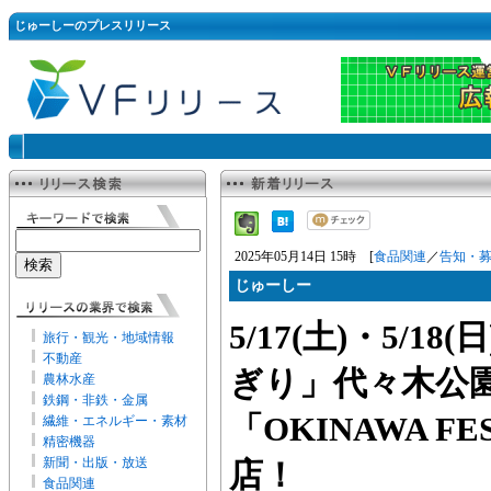
じゅーしーのプレスリリース
2025年05月14日 15時 [
食品関連
／
告知・
じゅーしー
5/17(土)・5/
旅行・観光・地域情報
不動産
ぎり」代々木公
農林水産
鉄鋼・非鉄・金属
「OKINAWA FES
繊維・エネルギー・素材
精密機器
新聞・出版・放送
店！
食品関連