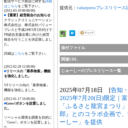
配信サービス統合に関する
詳細
はこちら
をご覧下さい。
提供元：
valuepressプレスリリー
(2012-03-19 00:00:00)
■
【重要】経営統合のお知らせ
クラシックコミュニケーション
株式会社は、株式会社バリュー
プレスと平成24年3月1日付けで
PR総合支援企業に向けた経営
統合を行うことを決定致しまし
た。
添付ファイル
詳細は
こちら
をご覧下さい。
関連URL
(2012-02-28 12:00:00)
じゅーしーのプレスリリース一覧
■
リリースの「業界検索」機能
を強化しました。
VFリリース内の「業界検索」
2025年07月18日 [
告知
機能を強化しました。
2025年7月20(日)限
(2012-01-17 16:00:00)
■
Grow!ボタンを設置しまし
「ふるさと龍宮まつり」
た。
郎』とのコラボ企画で、
ソーシャル環境を調査を目的に
ーしー」を提供
「Grow!」ボタンを設置しまし
た。