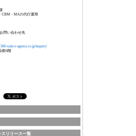
援
・CRM・MAの代行運用
るお問い合わせ先
s360-suite.e-agency.co.jp/inquiry/
糸会館4階
レスリリース一覧