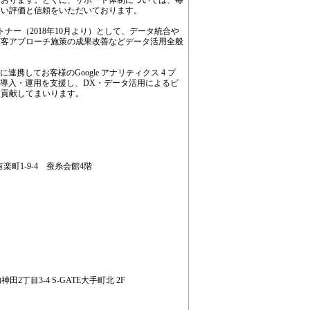
でおります。とくに、サポート体制については、毎
高い評価と信頼をいただいております。
認定パートナー（2018年10月より）として、データ統合や
顧客アプローチ施策の成果改善などデータ活用全般
連携してお客様のGoogle アナリティクス 4 プ
品の導入・運用を支援し、DX・データ活用によるビ
に貢献してまいります。
有楽町1-9-4 蚕糸会館4階
田2丁目3-4 S-GATE大手町北 2F