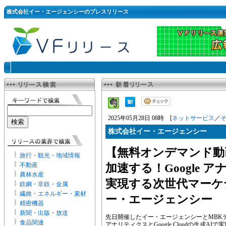
株式会社イー・エージェンシーのプレスリリース
2025年05月28日 08時 [
ネットサービス
／
株式会社イー・エージェンシー
【無料オンデマンド動
旅行・観光・地域情報
不動産
加速する！Google ア
農林水産
実現する次世代マーケ
鉄鋼・非鉄・金属
繊維・エネルギー・素材
ー・エージェンシー
精密機器
新聞・出版・放送
先日開催したイー・エージェンシーとMBKデジ
食品関連
アナリティクスとGoogle Cloudの生成