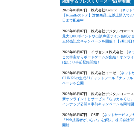
関連するプレスリリース一覧(新着順)
2026年08月07日 株式会社Komiflo [
ネット
【Komifloストア】対象商品3点以上購入で20
日まで配布中
2026年08月07日 株式会社デジタルコマース
最大5,000ポイントや出演声優サイン色紙
ム発売記念キャンペーンを開催！【9月18日
2026年08月07日 イヴセンス株式会社 [
ネ
この宇宙からボードゲームが集結！オンライン
(金)より事前登録開始！
2026年08月07日 株式会社イーゼ [
ネット
CLINKSの生成AIチャットツール「ナレ
ページを公開
2026年08月07日 株式会社デジタルコマース
新オンラインくじサービス「らぶカルくじ」
インナップ公開＆事前キャンペーンも同時開
2026年08月07日 OSIE [
ネットサービス
／
「Web担当者がいない」を解決。株式会社OS
開始