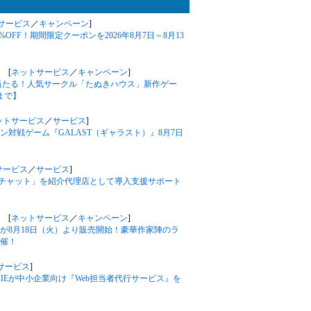
サービス
／
キャンペーン
]
%OFF！期間限定クーポンを2026年8月7日～8月13
 [
ネットサービス
／
キャンペーン
]
が当たる！人気サークル「たぬきハウス」新作ゲー
まで】
ットサービス
／
サービス
]
対戦ゲーム『GALAST（ギャラスト）』8月7日
サービス
／
サービス
]
フルチャット」を紹介代理店として導入支援サポート
 [
ネットサービス
／
キャンペーン
]
が8月18日（火）より販売開始！豪華作家陣のラ
催！
サービス
]
IEが中小企業向け『Web担当者代行サービス』を