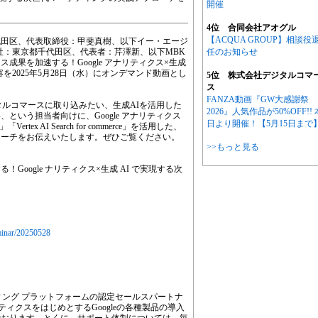
開催
4位 合同会社アオグル
【ACQUA GROUP】相談役
代田区、代表取締役：甲斐真樹、以下イー・エージ
社：東京都千代田区、代表者：芹澤新、以下MBK
任のお知らせ
成果を加速する！Google アナリティクス×生成
を2025年5月28日（水）にオンデマンド動画とし
5位 株式会社デジタルコマ
ス
FANZA動画『GW大感謝祭
ジタルコマースに取り込みたい、生成AIを活用した
2026』人気作品が50%OFF!! 
という担当者向けに、Google アナリティクス
日より開催！【5月15日まで
Vertex AI Search for commerce」を活用した、
ローチをお伝えいたします。ぜひご覧ください。
>>もっと見る
oogle ナリティクス×生成 AI で実現する次
eminar/20250528
ティング プラットフォームの認定セールスパートナ
ナリティクスをはじめとするGoogleの各種製品の導入