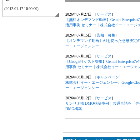
(2012-01-17 10:00:00)
2026年07月27日 [
サービス
]
【無料オンデマンド動画】Gemini Enter
活用事例 セミナー｜株式会社イー・エージ
2026年07月15日 [
告知・募集
]
【オンデマンド動画】AIを使った意思決定のリ
ー・エージェンシー
2026年07月10日 [
サービス
]
【Google社ゲスト登壇】Gemini Enter
用事例 セミナー｜株式会社イー・エージェ
2026年06月19日 [
キャンペーン
]
株式会社イー・エージェンシー、Google Clou
ー・エージェンシー
2026年06月12日 [
サービス
]
サンリオ様 DMO構築事例｜共通言語を「
DMO構築