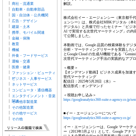
商社・流通業
解説。
自動車・自動車部品
国・自治体・公共機関
株式会社イー・エージェンシー（東京都千
広告・デザイン
ェンシー）は、株式会社MBKデジタル（本
建築・土木
デジタル）と共催で行ったセミナー「ビジネス
AI で実現する次世代マーケティング」の内容
携帯、モバイル関連
て公開しました。
金融・保険
教育
本動画では、Google 品質の検索体験をデ
分析・マーケティングリサーチを実践したい、
機械
とGoogle Cloud の生成AI機能である「Gemini」「
外食・フードサービス
次世代マーケティング手法の実践的なアプ
運輸・交通
医療・健康
＜概要＞
【オンデマンド動画】ビジネス成果を加速する！G
ファッション・ビューティ
世代マーケティング
ー
ビジネス・人事サービス
配信日：2025年5月28日（水）～
ネットサービス
配信形式：オンデマンド
コンピュータ・通信機器
＜視聴お申し込み＞
エンタテインメント・音楽
https://googleanalytics360-suite.e-agency.co.jp/s
関連
その他非製造業
その他製造業
その他サービス
■イー・エージェンシーについて
https://googleanalytics360-suite.e-agency.co.jp/
その他
イー・エージェンシーは、Google マーケ
ー（2013年3月より）として、Google ア