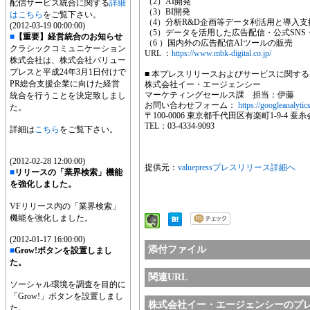
（2）AI開発
配信サービス統合に関する
詳細
（3）BI開発
はこちら
をご覧下さい。
（4）分析R&D企画等データ利活用と導入支
(2012-03-19 00:00:00)
（5）データを活用した広告配信・公式SNS
■
【重要】経営統合のお知らせ
（6 ）国内外の広告配信AIツールの販売
クラシックコミュニケーション
URL ：
https://www.mbk-digital.co.jp/
株式会社は、株式会社バリュー
プレスと平成24年3月1日付けで
■ 本プレスリリースおよびサービスに関す
PR総合支援企業に向けた経営
株式会社イー・エージェンシー
マーケティングセールス課 担当：伊藤
統合を行うことを決定致しまし
お問い合わせフォーム：
https://googleanalytic
た。
〒100-0006 東京都千代田区有楽町1-9-4 蚕
TEL：03-4334-9093
詳細は
こちら
をご覧下さい。
(2012-02-28 12:00:00)
提供元：
valuepressプレスリリース詳細へ
■
リリースの「業界検索」機能
を強化しました。
VFリリース内の「業界検索」
機能を強化しました。
(2012-01-17 16:00:00)
添付ファイル
■
Grow!ボタンを設置しまし
た。
関連URL
ソーシャル環境を調査を目的に
「Grow!」ボタンを設置しまし
株式会社イー・エージェンシーのプ
た。