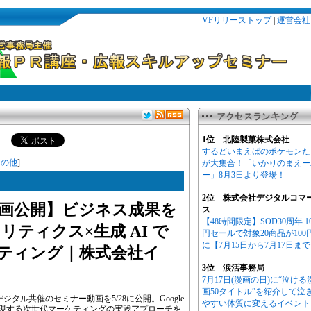
VFリリーストップ
|
運営会社
1位 北陸製菓株式会社
するどいまえばのポケモンた
その他
]
が大集合！「いかりのまえー
ー」8月3日より登場！
2位 株式会社デジタルコマ
画公開】ビジネス成果を
ス
【48時間限定】SOD30周年 1
ナリティクス×生成 AI で
円セールで対象20商品が100
に【7月15日から7月17日ま
ティング｜株式会社イ
3位 涙活事務局
7月17日(漫画の日)に“泣ける
画50タイトル”を紹介して泣
タル共催のセミナー動画を5/28に公開。Google
やすい体質に変えるイベント
AIで実現する次世代マーケティングの実践アプローチを