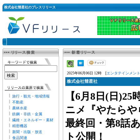
株式会社彗星社のプレスリリース
2025年06月06日 12時 [
エンタテインメン
株式会社彗星社
【6月8日(日)2
旅行・観光・地域情報
不動産
ニメ『やたらや
農林水産
鉄鋼・非鉄・金属
繊維・エネルギー・素材
最終回・第8話
精密機器
新聞・出版・放送
ト公開！
食品関連