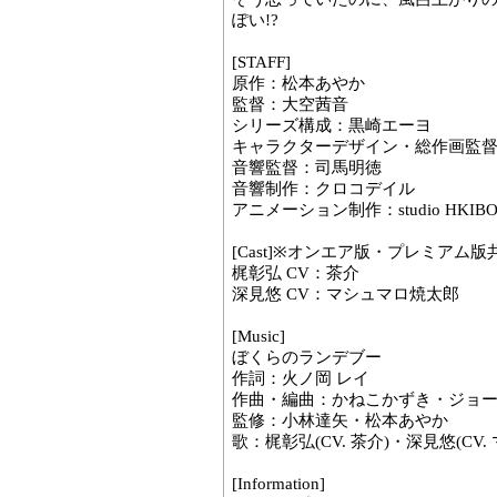
ぽい!?
[STAFF]
原作：松本あやか
監督：大空茜音
シリーズ構成：黒崎エーヨ
キャラクターデザイン・総作画監
音響監督：司馬明徳
音響制作：クロコデイル
アニメーション制作：studio HKIBO
[Cast]※オンエア版・プレミアム
梶彰弘 CV：茶介
深見悠 CV：マシュマロ焼太郎
[Music]
ぼくらのランデブー
作詞：火ノ岡 レイ
作曲・編曲：かねこかずき・ジョ
監修：小林達矢・松本あやか
歌：梶彰弘(CV. 茶介)・深見悠(CV
[Information]