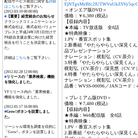
配信サービス統合に関する
詳細
EjNTgxMzBfc2lUTWVuUkZSVy5qcG
はこちら
をご覧下さい。
＜オンエア版DVD＞
(2012-03-19 00:00:00)
価格：￥6,380 (税込)
■
【重要】経営統合のお知らせ
【収録内容】
クラシックコミュニケーション
株式会社は、株式会社バリュー
★本編：TV放送版 全8話
プレスと平成24年3月1日付けで
★特典映像：
PR総合支援企業に向けた経営
1.PV・番宣スポット集
統合を行うことを決定致しまし
2.新番組『やたらやらしい深見く
た。
品プレゼンテーション
ナレーション：梶彰弘（CV.茶介）
詳細は
こちら
をご覧下さい。
3.特番『やたらやらしい深見くん
梶彰弘（CV.茶介）/深見悠（CV.
(2012-02-28 12:00:00)
4.特番『やたらやらしい深見くん
■
リリースの「業界検索」機能
ナレーション：梶彰弘（CV.茶介）
を強化しました。
品番：WVSS-00096／JANコード：458
VFリリース内の「業界検索」
機能を強化しました。
＜プレミアム版DVD＞
価格：￥7,480 (税込)
(2012-01-17 16:00:00)
【収録内容】
■
Grow!ボタンを設置しまし
★本編：Web配信版 全8話
た。
★特典映像：
ソーシャル環境を調査を目的に
1.PV・番宣スポット集
「Grow!」ボタンを設置しまし
2.新番組『やたらやらしい深見く
た。