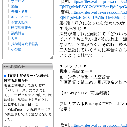
サービス
[資料:
https://files.value-press
製品
EjNTgxMzBfY0ZvVVVBenFjdi5qcGc
告知・募集
[資料:
https://files.value-press
キャンペーン
EjNTgxMzBfS0VuUWt6d1lwRS5qcGc
企業の動向
第8話「好きになったらだめなのか
研究調査報告
▼ あらすじ ▼
業績報告
深見が運ばれた病院にて「どうい
人事
ていくうちに思い出があふれ出し
技術開発成果報告
なヤツ、と気がつく。その時、後
その他
二人は話していくうちに本音をさ
いくように触れて――。
▼ スタッフ ▼
脚本：黒崎エーヨ
■
【重要】配信サービス統合に
画コンテ／演出：大空茜音
関するお知らせ
作画監督：錆止め／那須玲奈／松
現在ご利用頂いております
「VFリリース」につきまし
【Blu-ray＆DVD商品概要】
て、ユーザビリティの向上、機
能追加、品質向上を目的とし、
プレミアム版Blu-ray＆DVD、オン
2012年4月1日（日）に
決定！
「ValuePress!」と配信サービス
を統合させて頂く運びとなりま
した。
[資料:
https://files.value-press