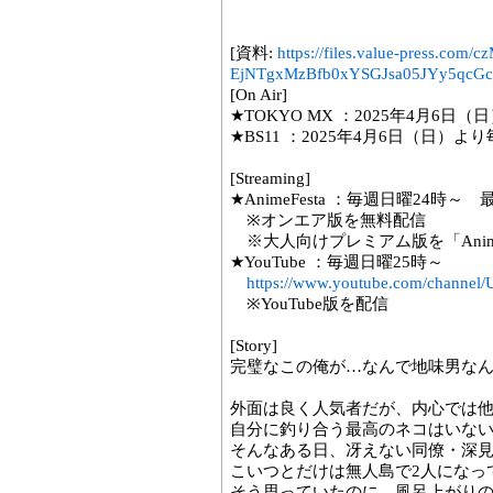
[資料:
https://files.value-press
EjNTgxMzBfb0xYSGJsa05JYy5qcGc
[On Air]
★TOKYO MX ：2025年4月6
★BS11 ：2025年4月6日（日）
[Streaming]
★AnimeFesta ：毎週日曜24時
※オンエア版を無料配信
※大人向けプレミアム版を「Anime
★YouTube ：毎週日曜25時～
https://www.youtube.com/chann
※YouTube版を配信
[Story]
完璧なこの俺が…なんで地味男なん
外面は良く人気者だが、内心では
自分に釣り合う最高のネコはいな
そんなある日、冴えない同僚・深
こいつとだけは無人島で2人になっ
そう思っていたのに、風呂上がり