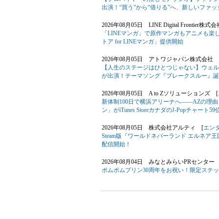
出演！“買う”から“借りる”へ、新しいファ
2026年08月05日 LINE Digital Frontier株式
「LINEマンガ」で原作マンガもアニメも楽
トア for LINEマンガ」提供開始
2026年08月05日 アトワジャパン株式会社 
【人生のステージはひとつじゃない】ウェル
が出演！テーマソング『ブレークスルー』誕
2026年08月05日 A to Zソリューションズ [
新体制100日で横浜アリーナへ――AZの理
ン」がiTunes StoreカナダのJ-Popチャート
2026年08月05日 株式会社アルティ [
エン
Steam版『ワールドネバーランド エルネア
配信開始！
2026年08月04日 みなとみらいPRセンター 
ポムポムプリン30周年をお祝い！限定ステ