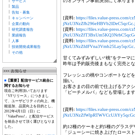
のオンライン事前決済にて承りま
サービス
製品
告知・募集
[資料:
https://files.value-press.
キャンペーン
jNzU3NzZfb296eHBVb2lDeC5qcGc.
企業の動向
[資料:
https://files.value-press.
研究調査報告
jNzU3NzZfT3BxUm5KQ3NrbC5qcGc
業績報告
[資料:
https://files.value-press.
人事
jNzU3NzZfdFVna3Vmb25Lay5qcGc.
技術開発成果報告
その他
甘くてみずみずしい“桃”をテーマ
昨年は予約販売後まもなく完売と
フレッシュの桃やコンポートなど
■
【重要】配信サービス統合に
揃い。
関するお知らせ
お客さまの目の前で仕上げるアク
現在ご利用頂いております
「ピーチメルバ」なども登場しま
「VFリリース」につきまし
て、ユーザビリティの向上、機
能追加、品質向上を目的とし、
[資料:
https://files.value-press.
2012年4月1日（日）に
jNzU3NzZfWlpRTWVCcUJiYy5qcGc
「ValuePress!」と配信サービス
を統合させて頂く運びとなりま
約12種のケーキと約5種のグラス
した。
「ジューシーに焼き上げたロース