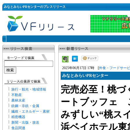
みなとみらいPRセンターのプレスリリース
2025年06月17日 17時 [
外食・フードサー
みなとみらいPRセンター
完売必至！桃づ
旅行・観光・地域情報
不動産
ートブッフェ 
農林水産
鉄鋼・非鉄・金属
繊維・エネルギー・素材
みずしい“桃ス
精密機器
新聞・出版・放送
浜ベイホテル東
食品関連