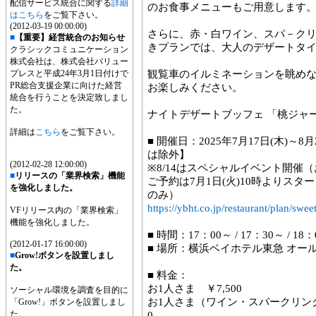
配信サービス統合に関する
詳細
のお食事メニューもご用意します
はこちら
をご覧下さい。
(2012-03-19 00:00:00)
さらに、赤・白ワイン、スパ－ク
■
【重要】経営統合のお知らせ
きプランでは、大人のデザートタ
クラシックコミュニケーション
株式会社は、株式会社バリュー
プレスと平成24年3月1日付けで
観覧車のイルミネーションを眺め
PR総合支援企業に向けた経営
お楽しみください。
統合を行うことを決定致しまし
た。
ナイトデザートブッフェ 「桃ジャ
詳細は
こちら
をご覧下さい。
■ 開催日：2025年7月17日(木)～
は除外】
(2012-02-28 12:00:00)
※8/14はスペシャルイベント開催（お1
■
リリースの「業界検索」機能
ご予約は7月1日(火)10時よりス
を強化しました。
のみ）
https://ybht.co.jp/restaurant/plan/swe
VFリリース内の「業界検索」
機能を強化しました。
■ 時間：17：00～ / 17：30～ / 
(2012-01-17 16:00:00)
■ 場所：横浜ベイホテル東急 オール
■
Grow!ボタンを設置しまし
た。
■ 料金：
お1人さま ￥7,500
ソーシャル環境を調査を目的に
お1人さま（ワイン・スパークリング
「Grow!」ボタンを設置しまし
た。
0