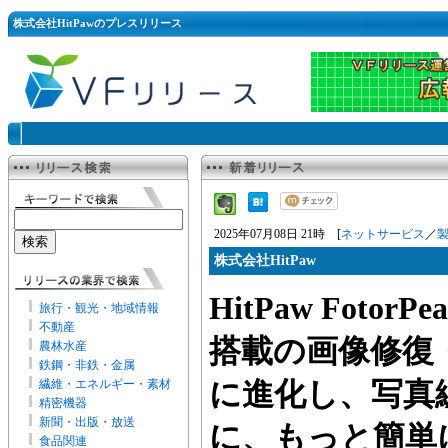
株式会社HitPawのプレスリリース
2025年07月08日 21時 [
ネットサービス
／
株式会社HitPaw
HitPaw FotorP
旅行・観光・地域情報
不動産
搭載の画像修復
農林水産
鉄鋼・非鉄・金属
繊維・エネルギー・素材
に進化し、写真
精密機器
新聞・出版・放送
に、もっと簡単
食品関連