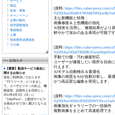
サービス
製品
[資料:
https://files.value-press
告知・募集
YjODAwODdfbVNOdll3WFpwRy5wb
キャンペーン
主な新機能と特徴：
企業の動向
画像修復＆上色機能の強化
研究調査報告
AI技術を活用し、修復結果がより
業績報告
鮮やかで深みのある表現が可能で
人事
技術開発成果報告
その他
[資料:
https://files.value-press
YjODAwODdfTHlDR1FoemNqbS5wb
手動での傷・汚れ修復対応
ユーザーが修復したい箇所を自由
行えます。
■
【重要】配信サービス統合に
AIモデル自動検出＆最適化
関するお知らせ
画像の画質をAIが自動分析し、最
現在ご利用頂いております
かつ高品質な編集を実現します。
「VFリリース」につきまし
て、ユーザビリティの向上、機
能追加、品質向上を目的とし、
2012年4月1日（日）に
[資料:
https://files.value-press
「ValuePress!」と配信サービス
YjODAwODdfclFHZ0lSWVNvcy5wb
を統合させて頂く運びとなりま
画像強化ギャラリーでの一括操作
した。
複数画像をまとめて高速処理でき