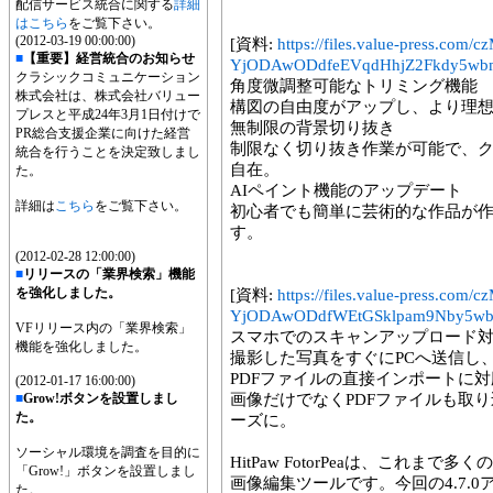
配信サービス統合に関する
詳細
はこちら
をご覧下さい。
(2012-03-19 00:00:00)
[資料:
https://files.value-press
■
【重要】経営統合のお知らせ
YjODAwODdfeEVqdHhjZ2Fkdy5wb
クラシックコミュニケーション
角度微調整可能なトリミング機能
株式会社は、株式会社バリュー
構図の自由度がアップし、より理
プレスと平成24年3月1日付けで
無制限の背景切り抜き
PR総合支援企業に向けた経営
制限なく切り抜き作業が可能で、
統合を行うことを決定致しまし
自在。
た。
AIペイント機能のアップデート
詳細は
こちら
をご覧下さい。
初心者でも簡単に芸術的な作品が
す。
(2012-02-28 12:00:00)
■
リリースの「業界検索」機能
を強化しました。
[資料:
https://files.value-press
YjODAwODdfWEtGSklpam9Nby5wb
VFリリース内の「業界検索」
スマホでのスキャンアップロード
機能を強化しました。
撮影した写真をすぐにPCへ送信し
PDFファイルの直接インポートに対
(2012-01-17 16:00:00)
■
Grow!ボタンを設置しまし
画像だけでなくPDFファイルも取
た。
ーズに。
ソーシャル環境を調査を目的に
HitPaw FotorPeaは、これま
「Grow!」ボタンを設置しまし
画像編集ツールです。今回の4.7.
た。