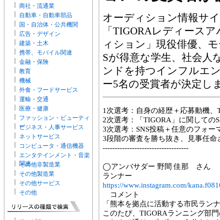
商社・流通業
自動車・自動車部品
オーディション情報サイト
国・自治体・公共機関
「TIGORAレディース
広告・デザイン
ィション」現役俳優、モ
建築・土木
携帯、モバイル関連
Sが得意な学生、社会人
金融・保険
ンドを持つインフルエ
教育
機械
ー5名の受賞者が決定し
外食・フードサービス
運輸・交通
医療・健康
1次選考：自身の経歴＋応募動機、T
ファッション・ビューティ
2次選考：「TIGORA」に関して
ー
ビジネス・人事サービス
3次選考：SNS投稿＋任意のフォ
ネットサービス
3段階の審査を勝ち抜き、見事任命
コンピュータ・通信機器
-----------------------------------
エンタテインメント・音楽
関連
その他非製造業
◯アンバサダー 野間 佳那 さん
その他製造業
ランナー
その他サービス
https://www.instagram.com/kana.f081
その他
コメント
「熊本を拠点に活動する市民ラン
このたび、TIGORAランニング部