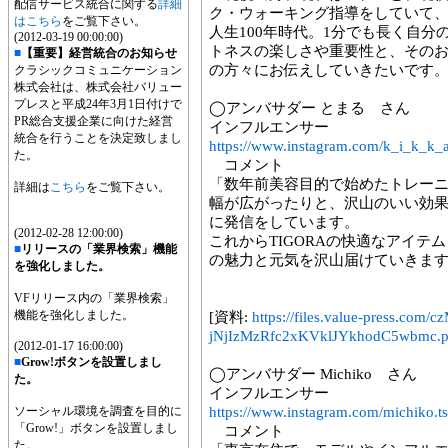
配信サービス統合に関する
詳細
ク・ウォーキング指導をしていて
はこちら
をご覧下さい。
人生100年時代。1分でも長く自
(2012-03-19 00:00:00)
トネスの楽しさや重要性と、そのお供
■
【重要】経営統合のお知らせ
の方々にお伝えしていきたいです
クラシックコミュニケーション
株式会社は、株式会社バリュー
プレスと平成24年3月1日付けで
◯アンバサダー とまる さん
PR総合支援企業に向けた経営
インフルエンサー
統合を行うことを決定致しまし
https://www.instagram.com/k_i_k_k_
た。
コメント
「数年前美容目的で始めたトレー
詳細は
こちら
をご覧下さい。
幅が広がったりと、沢山のいい効
に発信をしています。
(2012-02-28 12:00:00)
これからTIGORAの快適なアイテ
■
リリースの「業界検索」機能
の魅力と元気を沢山届けていきま
を強化しました。
VFリリース内の「業界検索」
機能を強化しました。
[資料:
https://files.value-press.
jNjIzMzRfc2xKVklJYkhodC5wbmc.
(2012-01-17 16:00:00)
■
Grow!ボタンを設置しまし
◯アンバサダー Michiko さん
た。
インフルエンサー
ソーシャル環境を調査を目的に
https://www.instagram.com/michiko.t
「Grow!」ボタンを設置しまし
コメント
た。