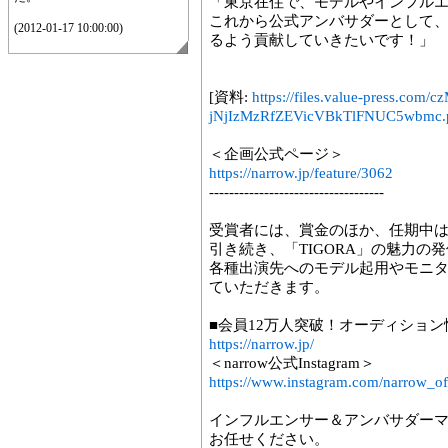
「東京在住で、モデルやインフル
これから公式アンバサダーとして、T
(2012-01-17 10:00:00)
るよう貢献していきたいです！」
[資料:
https://files.value-press.
jNjIzMzRfZEVicVBkTlFNUC5wbmc.
＜企画公式ページ＞
https://narrow.jp/feature/3062
-----------------------------------
受賞者には、賞金のほか、任期中
引き続き、「TIGORA」の魅力の
各種出演先へのモデル起用やモニ
ていただきます。
■会員12万人突破！オーディション情
https://narrow.jp/
＜narrow公式Instagram＞
https://www.instagram.com/narrow_off
インフルエンサー＆アンバサダー
お任せください。