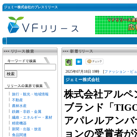
ジェミー株式会社のプレスリリース
2025年07月18日 19時 [
ファッション・ビ
ジェミー株式会社
株式会社アルペ
旅行・観光・地域情報
不動産
ブランド「TIG
農林水産
鉄鋼・非鉄・金属
繊維・エネルギー・素材
アパレルアンバ
精密機器
新聞・出版・放送
ョンの受賞者が
食品関連