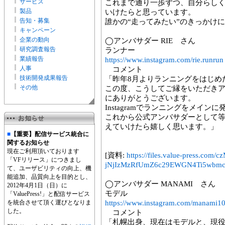
サービス
これまで通り一歩ずつ、自分らしく走
製品
いけたらと思っています。
告知・募集
誰かの“走ってみたい”のきっかけ
キャンペーン
企業の動向
◯アンバサダー RIE さん
研究調査報告
ランナー
業績報告
https://www.instagram.com/rie.runrun
人事
コメント
技術開発成果報告
「昨年8月よりランニングをはじめ
その他
この度、こうしてご縁をいただき
にありがとうございます。
Instagramでランニングをメイン
これから公式アンバサダーとして
えていけたら嬉しく思います。」
■
【重要】配信サービス統合に
関するお知らせ
現在ご利用頂いております
[資料:
https://files.value-press.
「VFリリース」につきまし
jNjIzMzRfUmZ6c29EWGN4Ti5wbmc
て、ユーザビリティの向上、機
能追加、品質向上を目的とし、
◯アンバサダー MANAMI さん
2012年4月1日（日）に
モデル
「ValuePress!」と配信サービス
を統合させて頂く運びとなりま
https://www.instagram.com/manami1
した。
コメント
「札幌出身、現在はモデルと、現