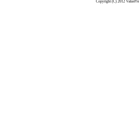
Copyright (C) 2012 ValuePre