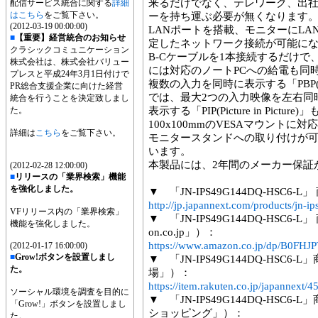
来るだけでなく、テレワーク、出社
配信サービス統合に関する
詳細
はこちら
をご覧下さい。
ーを持ち運ぶ必要が無くなります
(2012-03-19 00:00:00)
LANポートを搭載、モニターにL
■
【重要】経営統合のお知らせ
定したネットワーク接続が可能にな
クラシックコミュニケーション
B-Cケーブルを1本接続するだけ
株式会社は、株式会社バリュー
には対応のノートPCへの給電も同
プレスと平成24年3月1日付けで
複数の入力を同時に表示する「PBP(Pict
PR総合支援企業に向けた経営
では、最大2つの入力映像を左右同
統合を行うことを決定致しまし
た。
表示する「PIP(Picture in Pictur
100x100mmのVESAマウント
詳細は
こちら
をご覧下さい。
モニタースタンドへの取り付けが可
います。
本製品には、2年間のメーカー保証
(2012-02-28 12:00:00)
■
リリースの「業界検索」機能
を強化しました。
▼ 「JN-IPS49G144DQ-HSC6
http://jp.japannext.com/products/jn-i
VFリリース内の「業界検索」
▼ 「JN-IPS49G144DQ-HSC
機能を強化しました。
on.co.jp」）：
https://www.amazon.co.jp/dp/B0FHJP
(2012-01-17 16:00:00)
■
Grow!ボタンを設置しまし
▼ 「JN-IPS49G144DQ-HS
た。
場」）：
https://item.rakuten.co.jp/japannext
ソーシャル環境を調査を目的に
▼ 「JN-IPS49G144DQ-HSC
「Grow!」ボタンを設置しまし
ショッピング」）：
た。