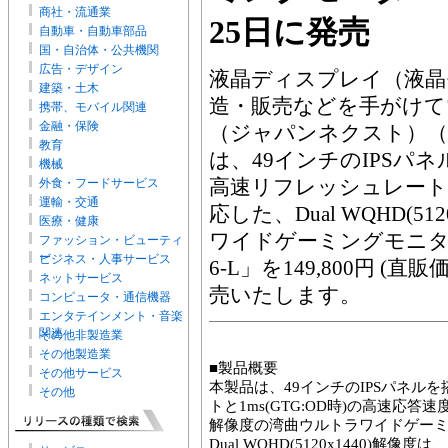
商社・流通業
25日に発売
自動車・自動車部品
国・自治体・公共機関
広告・デザイン
液晶ディスプレイ（液晶
建築・土木
造・販売などを手がけてい
携帯、モバイル関連
金融・保険
（ジャパンネクスト）（
教育
は、49インチのIPSパネル
機械
高速リフレッシュレートと
外食・フードサービス
運輸・交通
応した、Dual WQHD(5
医療・健康
ワイドゲーミングモニター 「J
ファッション・ビューティ
ー
ビジネス・人事サービス
6-L」を149,800円 (直
ネットサービス
売いたします。
コンピュータ・通信機器
エンタテインメント・音楽
関連
その他非製造業
その他製造業
■製品概要
その他サービス
本製品は、49インチのIPSパネルを
その他
トと1ms(GTG:OD時)の高速応答速度に
解像度の湾曲ウルトラワイドゲー
Dual WQHD(5120x1440)解像度は