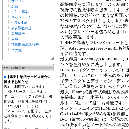
サービス
高解像度を実現します。より精細
製品
視野での視覚体験を提供します。水平
告知・募集
の横幅を2つ分並べたような画面ス
キャンペーン
32:9のアスペクト比により、広い
企業の動向
なMMOなどのゲームプレイに最適です
研究調査報告
ネルはプレイヤーを包み込むよう
業績報告
入感を実現します。
人事
144Hzの高速リフレッシュレートと1
技術開発成果報告
現、AdaptiveSync(FreeSyn
その他
イに最適です。
最大輝度350cd/m2とsRGB:100
ンツを色鮮やかに映し出します。
HDR（ハイダイナミックレンジ）
現し、リアルに迫った深みのある映
■
【重要】配信サービス統合に
イディスクやビデオ・オン・デマ
関するお知らせ
近い美しい映像をお楽しみくださ
現在ご利用頂いております
「VFリリース」につきまし
最大110mm(横置時)の範囲で高
て、ユーザビリティの向上、機
を搭載。また、水平方向のスイーベ
能追加、品質向上を目的とし、
ルト（-5度～+15度）も可能です。
2012年4月1日（日）に
インターフェイスはHDMI 2.1 x2 (144Hz
「ValuePress!」と配信サービス
C x1 (144Hz/最大65W給電)
を統合させて頂く運びとなりま
B-C（最大65W給電）は、対応のP
した。
への映像出力とノートPCへの給電