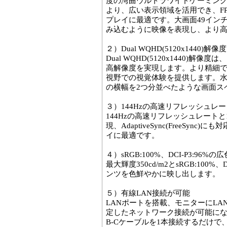
度の湾曲ウルトラワイドゲーミング
より、広い表示領域を活用でき、F
プレイに最適です。大画面49インチ(
み込むように映像を表現し、より
２）Dual WQHD(5120x1440)解像度
Dual WQHD(5120x1440)解像度は
高解像度を実現します。より精細
視野での視覚体験を提供します。水平
の横幅を2つ分並べたような画面ス
３）144Hzの高速リフレッシュレート
144Hzの高速リフレッシュレートと1
現、AdaptiveSync(FreeSyn
イに最適です。
４）sRGB:100%、DCI-P3:96%の
最大輝度350cd/m2とsRGB:100
ンツを色鮮やかに映し出します。
５）有線LAN接続が可能
LANポートを搭載、モニターにL
定したネットワーク接続が可能にな
B-Cケーブルを1本接続するだけ