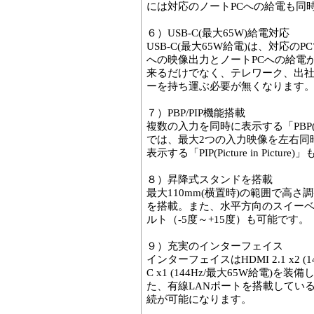
には対応のノートPCへの給電も同
６）USB-C(最大65W)給電対応
USB-C(最大65W給電)は、対応の
への映像出力とノートPCへの給電
来るだけでなく、テレワーク、出社
ーを持ち運ぶ必要が無くなります
７）PBP/PIP機能搭載
複数の入力を同時に表示する「PBP(Pict
では、最大2つの入力映像を左右同
表示する「PIP(Picture in Pictur
８）昇降式スタンドを搭載
最大110mm(横置時)の範囲で高
を搭載。また、水平方向のスイーベ
ルト（-5度～+15度）も可能です。
９）充実のインターフェイス
インターフェイスはHDMI 2.1 x2 (144Hz
C x1 (144Hz/最大65W給電
た、有線LANポートを搭載してい
続が可能になります。