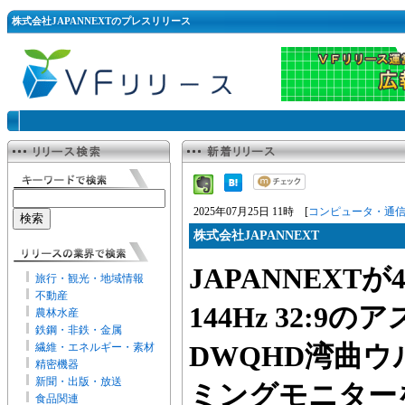
株式会社JAPANNEXTのプレスリリース
2025年07月25日 11時 [
コンピュータ・通
株式会社JAPANNEXT
JAPANNEXTが4
旅行・観光・地域情報
不動産
144Hz 32:9
農林水産
鉄鋼・非鉄・金属
繊維・エネルギー・素材
DWQHD湾曲
精密機器
新聞・出版・放送
ミングモニターを1
食品関連