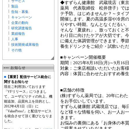
サービス
◆すずらん健康館 武蔵境店（東京都
製品
薬局 代表取締役 松井啓子）で
告知・募集
テ予防、はじめませんか？～タイ
キャンペーン
開催します。夏の高温多湿や冷房
企業の動向
りやすい時期。なんとなくだるい
研究調査報告
そんな「夏疲れ」、放っておくと
業績報告
わり目に向けたケアが大切です。
人事
に備えた体調管理ができます。季
技術開発成果報告
養生ドリンクをご紹介・試飲いた
その他
■キャンペーン開催概要
期間：2025年8月18日(月)～9月16日
対象：ご来店相談いただいたお客
内容：体質に合わせたおすすめ養
■
【重要】配信サービス統合に
関するお知らせ
現在ご利用頂いております
■店舗の特徴
「VFリリース」につきまし
(株)すずらん薬局では、20年にわ
て、ユーザビリティの向上、機
をお手伝いしています。
能追加、品質向上を目的とし、
2012年4月1日（日）に
すずらん健康館 武蔵境店では、毎
「ValuePress!」と配信サービス
など様々な情報を伺い、お一人お
を統合させて頂く運びとなりま
きます。
した。
お悩みの裏側にある「お身体の本
ご提案させていただきます。