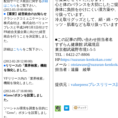
配信サービス統合に関する
詳細
心と体のバランスを大切にしたご
はこちら
をご覧下さい。
身体に負担をかけにくい漢方薬や
(2012-03-19 00:00:00)
■
【重要】経営統合のお知らせ
り扱っています。
クラシックコミュニケーション
冷え取りグッズとして、絹・綿・
株式会社は、株式会社バリュー
ッツ・肌着なども取り扱っていま
プレスと平成24年3月1日付けで
PR総合支援企業に向けた経営
統合を行うことを決定致しまし
■この記事の問い合わせ担当者名
た。
すずらん健康館 武蔵境店
詳細は
こちら
をご覧下さい。
東京都武蔵野市境1-5-5
TEL：0422-27-8806
HP:
https://suzuran-kenkokan.com/
(2012-02-28 12:00:00)
メール：
otoiawase@suzuran-kenkok
■
リリースの「業界検索」機能
担当者：遠藤 綾華
を強化しました。
VFリリース内の「業界検索」
機能を強化しました。
提供元：
valuepressプレスリリー
(2012-01-17 16:00:00)
■
Grow!ボタンを設置しまし
た。
ソーシャル環境を調査を目的に
「Grow!」ボタンを設置しまし
た。