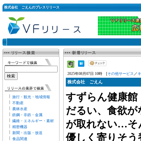
株式会社 ごえんのプレスリリース
2025年08月07日 10時 [
その他サービス
／
株式会社 ごえん
すずらん健康館
旅行・観光・地域情報
不動産
だるい、食欲が
農林水産
鉄鋼・非鉄・金属
繊維・エネルギー・素材
が取れない…そ
精密機器
新聞・出版・放送
優しく寄りそう
食品関連