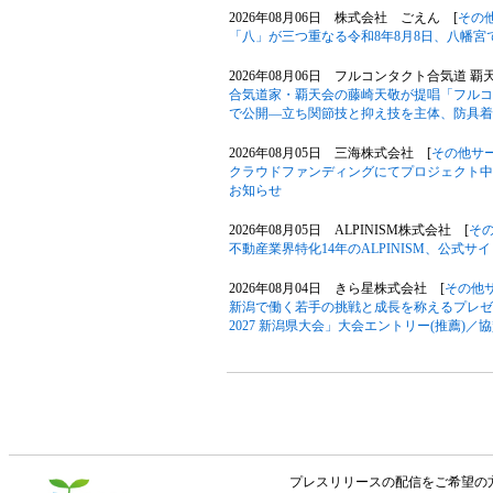
2026年08月06日 株式会社 ごえん [
その
「八」が三つ重なる令和8年8月8日、八幡
2026年08月06日 フルコンタクト合気道 覇
合気道家・覇天会の藤崎天敬が提唱「フルコ
で公開―立ち関節技と抑え技を主体、防具着
2026年08月05日 三海株式会社 [
その他サ
クラウドファンディングにてプロジェクト中の「Phil
お知らせ
2026年08月05日 ALPINISM株式会社 [
そ
不動産業界特化14年のALPINISM、公式
2026年08月04日 きら星株式会社 [
その他
新潟で働く若手の挑戦と成長を称えるプレゼン大
2027 新潟県大会」大会エントリー(推薦)／
プレスリリースの配信をご希望の方は「V