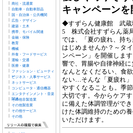
商社・流通業
キャンペーンを
自動車・自動車部品
国・自治体・公共機関
広告・デザイン
◆すずらん健康館 武蔵境
建築・土木
5 株式会社すずらん薬
携帯、モバイル関連
金融・保険
では、「夏の疲れ、持ち
教育
はじめませんか？～タイ
機械
ンペーン」を開催します
外食・フードサービス
運輸・交通
響で、胃腸や自律神経に
医療・健康
なんとなくだるい、食欲
ファッション・ビューティ
ー
ビジネス・人事サービス
ない…そんな「夏疲れ」
ネットサービス
やすくなることも。季
コンピュータ・通信機器
エンタテインメント・音楽
大切です。今からケアす
関連
その他非製造業
に備えた体調管理ができ
その他製造業
けた体調維持のための養
その他サービス
その他
いただけます。