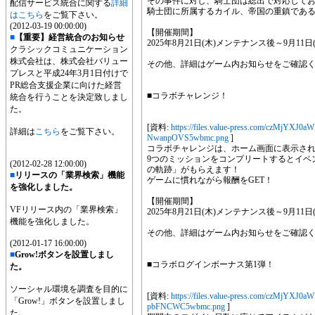
その事件に対し、騎士団は総出で対応して
配信サービス統合に関する
詳細
騎士団に所属するカイル、帝国の重鎮であ
はこちら
をご覧下さい。
(2012-03-19 00:00:00)
【開催期間】
■
【重要】経営統合のお知らせ
2025年8月21日(木)メンテナンス後～9月11日(木
クラシックコミュニケーション
株式会社は、株式会社バリュー
その他、詳細はゲーム内お知らせをご確認
プレスと平成24年3月1日付けで
PR総合支援企業に向けた経営
■コラボチャレンジ！
統合を行うことを決定致しまし
た。
[資料:
https://files.value-press.com/czM
詳細は
こちら
をご覧下さい。
NwanpOVS5wbmc.png
]
コラボチャレンジは、ホーム画面に表示され
9つのミッションをコンプリートするとイベ
(2012-02-28 12:00:00)
の軌跡」がもらえます！
■
リリースの「業界検索」機能
ゲームに慣れながら報酬をGET！
を強化しました。
【開催期間】
VFリリース内の「業界検索」
2025年8月21日(木)メンテナンス後～9月11日(木
機能を強化しました。
その他、詳細はゲーム内お知らせをご確認
(2012-01-17 16:00:00)
■
Grow!ボタンを設置しまし
■コラボログインボーナス第1弾！
た。
ソーシャル環境を調査を目的に
[資料:
https://files.value-press.com/czM
「Grow!」ボタンを設置しまし
pbFNCWC5wbmc.png
]
た。