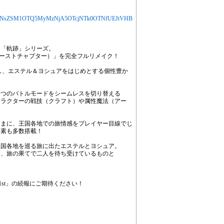
jYXJ0aWNsZSM1OTQ5MyMzNjA5OTcjNTk0OTNfUEJtVHB
PG「軌跡」シリーズ。
ァーストチャプター）」を完全フルリメイク！
し、エステル＆ヨシュアをはじめとする個性豊か
２つのバトルモードをシームレスを切り替える
ャラクターの戦技（クラフト）や属性魔法（アー
ままに、王国各地での旅情感をプレイヤー目線でじ
要素も多数搭載！
王国各地を巡る旅に出たエステルとヨシュア。
て、旅の果てで二人を待ち受けているものと
 1st」の続報にご期待ください！