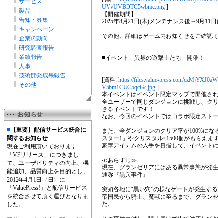
サービス
UVvUVBDTC5wbmc.png
]
製品
【開催期間】
告知・募集
2025年8月21日(木)メンテナンス後～9月11日(木
キャンペーン
その他、詳細はゲーム内お知らせをご確認
企業の動向
研究調査報告
業績報告
■イベント「異界の遊撃士たち」開催！
人事
技術開発成果報告
[資料:
https://files.value-press.com/czM
その他
V5bm1CUC5qcGc.jpg
]
本イベントはイベント限定マップで開催さ
全ユーザーで同じダンジョンに挑戦し、ク
きるイベントです！
なお、今回のイベントではコラボ限定スト
■
【重要】配信サービス統合に
また、全ダンジョンのクリア率が100%になると
関するお知らせ
スター1」やクリスタル×1500個がもらえま
豪華アイテムの入手を目指して、イベント
現在ご利用頂いております
「VFリリース」につきまし
≪あらすじ≫
て、ユーザビリティの向上、機
現在、グランゼリアにはある異常事態が発
能追加、品質向上を目的とし、
通称『黒穴事件』
2012年4月1日（日）に
「ValuePress!」と配信サービス
突如各地に“黒い穴”の様なゲートが発生す
を統合させて頂く運びとなりま
帝国民から騎士、魔獣に至るまで、グラン
た。
した。