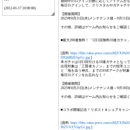
期間中のログイン日数に応じてアイテムが
毎日ログインして、クリスタルやガチャチケ
(2012-01-17 10:00:00)
【開催期間】
2025年8月21日(木)メンテナンス後～9月11日(木
その他、詳細はゲーム内お知らせをご確認
■最大200連無料！「1日1回無料10連ガチャ」
[資料:
https://files.value-press.com/czM
NIQldRdS5qcGc.jpg
]
本ガチャは1日1回引ける10連ガチャとなっ
出現対象は「三賢者カノン」までの恒常ユニ
と「地を這う神兵」までのSSRアークが対象
毎日ログインをお忘れなく！
【開催期間】
2025年8月21日(木)メンテナンス後～9月18日(木
その他、詳細はゲーム内お知らせをご確認
■コラボ開催記念！リポスト＆シェアキャンペ
[資料:
https://files.value-press.com/czM
MZVJsYS5qcGc.jpg
]