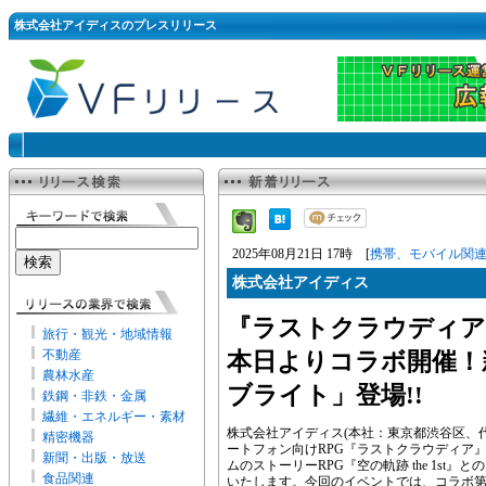
株式会社アイディスのプレスリリース
2025年08月21日 17時 [
携帯、モバイル関
株式会社アイディス
『ラストクラウディア』×
旅行・観光・地域情報
不動産
本日よりコラボ開催！
農林水産
ブライト」登場!!
鉄鋼・非鉄・金属
繊維・エネルギー・素材
株式会社アイディス(本社：東京都渋谷区、
精密機器
ートフォン向けRPG『ラストクラウディア』に
新聞・出版・放送
ムのストーリーRPG『空の軌跡 the 1s
食品関連
いたします。今回のイベントでは、コラボ第