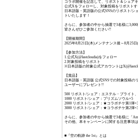
コラボ開催を記念して、リポスト＆シェア
公式Xをフォローし、対象投稿をリポストす
日本語版・英語版の公式SNSのリポスト/
トいたします！
さらに、参加者の中から抽選で3名様に3,00
皆さんぜひご参加ください!!
【開催期間】
2025年8月21日(木)メンテナンス後～8月25日(月
【参加方法】
1.公式X(@lastcloudia)をフォロー
2.対象投稿をリポスト
※日本語版の対象公式アカウントはX(@lastcl
【賞品】
日本語版・英語版 公式SNSでの対象投稿の
ユーザーにプレゼント!!
500 リポスト/シェア：エステル・ブライト
1000 リポスト/シェア：プリズムソウル×5
2000 リポスト/シェア：★コラボチケ第1弾×
3000 リポスト/シェア：★コラボチケ第2弾×
さらに、参加者の中から抽選で3名様に「Amazo
その他、本キャンペーンに関する注意事項
■『空の軌跡 the 1st』とは