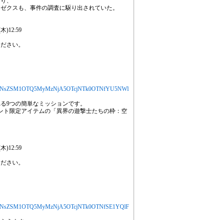
おり、
るゼクスも、事件の調査に駆り出されていた。
)12:59
ください。
jYXJ0aWNsZSM1OTQ5MyMzNjA5OTcjNTk0OTNfYU5NWl
る9つの簡単なミッションです。
ント限定アイテムの「異界の遊撃士たちの枠：空
)12:59
ください。
jYXJ0aWNsZSM1OTQ5MyMzNjA5OTcjNTk0OTNfSE1YQlF