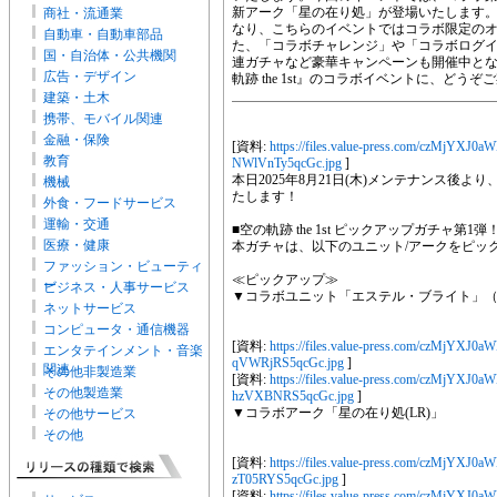
新アーク「星の在り処」が登場いたします
商社・流通業
なり、こちらのイベントではコラボ限定の
自動車・自動車部品
た、「コラボチャレンジ」や「コラボログイン
国・自治体・公共機関
連ガチャなど豪華キャンペーンも開催中とな
広告・デザイン
軌跡 the 1st』のコラボイベントに、どう
建築・土木
携帯、モバイル関連
金融・保険
[資料:
https://files.value-press.com/czM
教育
NWlVnTy5qcGc.jpg
]
本日2025年8月21日(木)メンテナンス後より
機械
たします！
外食・フードサービス
運輸・交通
■空の軌跡 the 1st ピックアップガチャ第1弾
医療・健康
本ガチャは、以下のユニット/アークをピッ
ファッション・ビューティ
≪ピックアップ≫
ー
ビジネス・人事サービス
▼コラボユニット「エステル・ブライト」（
ネットサービス
コンピュータ・通信機器
[資料:
https://files.value-press.com/czM
エンタテインメント・音楽
qVWRjRS5qcGc.jpg
]
関連
その他非製造業
[資料:
https://files.value-press.com/czM
その他製造業
hzVXBNRS5qcGc.jpg
]
▼コラボアーク「星の在り処(LR)」
その他サービス
その他
[資料:
https://files.value-press.com/czM
zT05RYS5qcGc.jpg
]
[資料:
https://files.value-press.com/czM