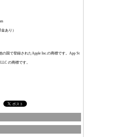
am
課金あり）
他の国で登録されたApple Inc.の商標です。App St
ogle LLC の商標です。