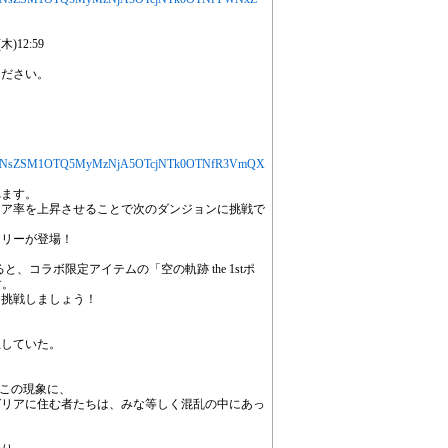
)12:59
ください。
jYXJ0aWNsZSM1OTQ5MyMzNjA5OTcjNTk0OTNfR3VmQX
れます。
リア率を上昇させることで次のダンジョンに挑戦で
ーリーが登場！
、コラボ限定アイテムの「空の軌跡 the 1stポ
す。
に挑戦しましょう！
生していた。
るこの現象に、
ゼリアに住む者たちは、みな等しく混乱の中にあっ