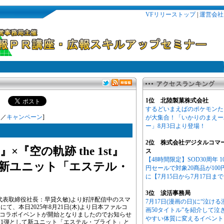
VFリリーストップ
|
運営会社
1位 北陸製菓株式会社
するどいまえばのポケモンた
連
／
キャンペーン
]
が大集合！「いかりのまえー
ー」8月3日より登場！
2位 株式会社デジタルコマ
『空の軌跡 the 1st』
ス
【48時間限定】SOD30周年 1
新ユニット「エステル・
円セールで対象20商品が100
に【7月15日から7月17日ま
3位 涙活事務局
代表取締役社長：早貸久敏)より好評配信中のスマ
7月17日(漫画の日)に“泣ける
て、本日2025年8月21日(木)より日本ファルコ
画50タイトル”を紹介して泣
t』とのコラボイベントが開始となりましたのでお知らせ
やすい体質に変えるイベント
1弾として新ユニット「エステル・ブライト」と