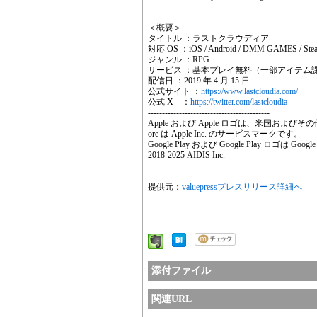
-------------------------------------------
＜概要＞
タイトル ：ラストクラウディア
対応 OS ：iOS / Android / DMM GAMES / Ste
ジャンル ：RPG
サービス ：基本プレイ無料（一部アイテム
配信日 ：2019 年 4 月 15 日
公式サイト ：
https://www.lastcloudia.com/
公式 X ：
https://twitter.com/lastcloudia
-------------------------------------------
Apple および Apple ロゴは、米国およびその
ore は Apple Inc. のサービスマークです。
Google Play および Google Play ロゴは Go
2018-2025 AIDIS Inc.
提供元：
valuepressプレスリリース詳細へ
添付ファイル
関連URL