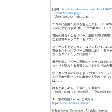
[資料:
https://files.value-press.com/czM
1a3NBVS5wbmc.png
]
「忘れられない、旅になる。」
2024年に生誕20周年を迎えたストーリーR
その記念すべき第1作、「空の軌跡FC（フ
冒険の舞台となるリベール王国を3Dで再現
な全登場キャラクターもリファイン。
フィールドアクション、コマンドバトルの
爽快＆ストレスフリーな戦闘に加え、各キ
ツ）をダイナミックに演出！
風光明媚なリベール王国のイメージはその
っくりと味わえる各種クエストややり込み
父・カシウスの失踪をきっかけにリベール
まだ見ぬ仲間たちとの出逢いと別れ、そし
は……。
誰もが楽しめる、王道にして最新作。
「軌跡」のはじまりの物語、「空の軌跡 the
▼『空の軌跡 the 1st』公式サイト
https://www.falcom.co.jp/sora/
Nihon Falcom Corporation. All rights reserved.