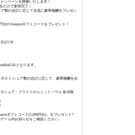
キャンペーンを開催いたします！
るだけで参加完了！
シェア数の合計に応じて全員に豪華報酬をプレゼン
0円分のAmazonギフトコードをプレゼント！
)23:59
oudia)のみとなります。
リポスト/シェア数の合計に応じて、豪華報酬を全
、ヨシュア・ブライトのユニットソウル 各30個
3
3
nギフトコード(3,000円分)」をプレゼント!!
はゲーム内お知らせをご確認ください。