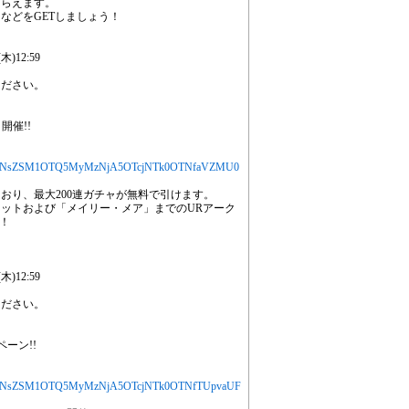
もらえます。
などをGETしましょう！
)12:59
ください。
開催!!
jYXJ0aWNsZSM1OTQ5MyMzNjA5OTcjNTk0OTNfaVZMU0
ており、最大200連ガチャが無料で引けます。
ットおよび「メイリー・メア」までのURアーク
！
)12:59
ください。
ーン!!
jYXJ0aWNsZSM1OTQ5MyMzNjA5OTcjNTk0OTNfTUpvaUF