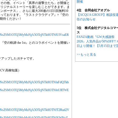
開催
。その他、イベント「異界の遊撃士たち」が開催と
オリジナルストーリーを楽しむことができます。ま
4位 合同会社アオグル
ボーナス」、さらに最大200連の1日1回無料10
っております。『ラストクラウディア』×『空の
【ACQUA GROUP】相談役
ぞご期待ください！
任のお知らせ
5位 株式会社デジタルコマ
ス
jYXJ0aWNsZSM1OTQ5MyMzNjA5OTcjNTk0OTNfUlVsaER
FANZA動画『GW大感謝祭
2026』人気作品が50%OFF!! 
、『空の軌跡 the 1st』とのコラボイベントを開催い
日より開催！【5月15日まで
！
>>もっと見る
クアップしたガチャです。
CV:高柳知葉）
jYXJ0aWNsZSM1OTQ5MyMzNjA5OTcjNTk0OTNfaFdQTkh
jYXJ0aWNsZSM1OTQ5MyMzNjA5OTcjNTk0OTNfeURTWE
jYXJ0aWNsZSM1OTQ5MyMzNjA5OTcjNTk0OTNfT2Rud2V
jYXJ0aWNsZSM1OTQ5MyMzNjA5OTcjNTk0OTNfYWNxZ