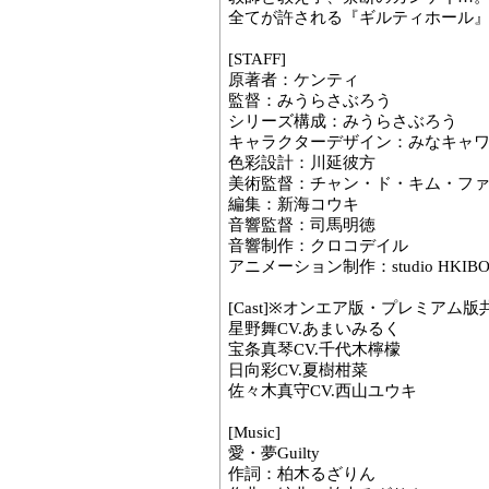
全てが許される『ギルティホール
[STAFF]
原著者：ケンティ
監督：みうらさぶろう
シリーズ構成：みうらさぶろう
キャラクターデザイン：みなキャワ
色彩設計：川延彼方
美術監督：チャン・ド・キム・フ
編集：新海コウキ
音響監督：司馬明徳
音響制作：クロコデイル
アニメーション制作：studio HKIBO
[Cast]※オンエア版・プレミアム
星野舞CV.あまいみるく
宝条真琴CV.千代木檸檬
日向彩CV.夏樹柑菜
佐々木真守CV.西山ユウキ
[Music]
愛・夢Guilty
作詞：柏木るざりん