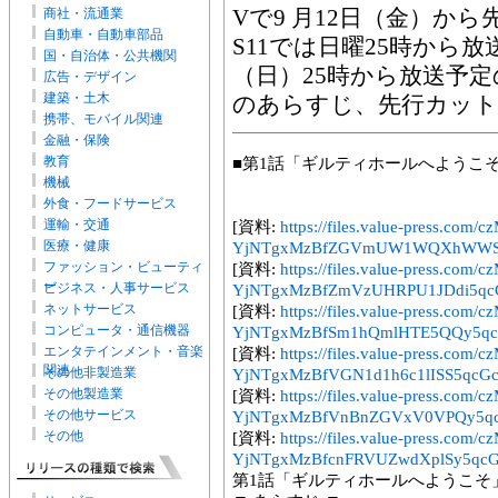
商社・流通業
Vで9 月12日（金）から
自動車・自動車部品
S11では日曜25時から放
国・自治体・公共機関
（日）25時から放送予
広告・デザイン
建築・土木
のあらすじ、先行カット
携帯、モバイル関連
金融・保険
教育
■第1話「ギルティホールへようこ
機械
外食・フードサービス
運輸・交通
[資料:
https://files.value-press.
医療・健康
YjNTgxMzBfZGVmUW1WQXhWWS5
ファッション・ビューティ
[資料:
https://files.value-press.
ー
ビジネス・人事サービス
YjNTgxMzBfZmVzUHRPU1JDdi5qcG
ネットサービス
[資料:
https://files.value-press.
コンピュータ・通信機器
YjNTgxMzBfSm1hQmlHTE5QQy5qcG
エンタテインメント・音楽
[資料:
https://files.value-press.
関連
その他非製造業
YjNTgxMzBfVGN1d1h6c1lISS5qcGc
その他製造業
[資料:
https://files.value-press.
その他サービス
YjNTgxMzBfVnBnZGVxV0VPQy5qc
その他
[資料:
https://files.value-press.
YjNTgxMzBfcnFRVUZwdXplSy5qcG
第1話「ギルティホールへようこそ