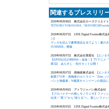
関連するプレスリリー
2026年08月08日 株式会社ローズクリエイト
TETSURO YOKOSAWA「MAYORUMFerrichr
2026年08月07日 LINE Digital Frontier株式
ン
]
マンガを読んで豪華賞品を当てよう！夏の大型キ
SUMMER」開催
2026年08月07日 株式会社彗星社 [
エンタ
【8月9日(日)25時00分～放送！】TVア
第5話 あらすじ・先行カット公開！
2026年08月07日 燕物産株式会社 [
エンタ
創業1751年・燕物産のカトラリー「Zehn
パンと独裁者』W鑑賞キャンペーンの賞品に
2026年08月06日 アトワジャパン株式会社 
【プロバイヤーの推しモノラジオ】ファッションサ
出演！“買う”から“借りる”へ、新しいファ
2026年08月05日 LINE Digital Frontier株式