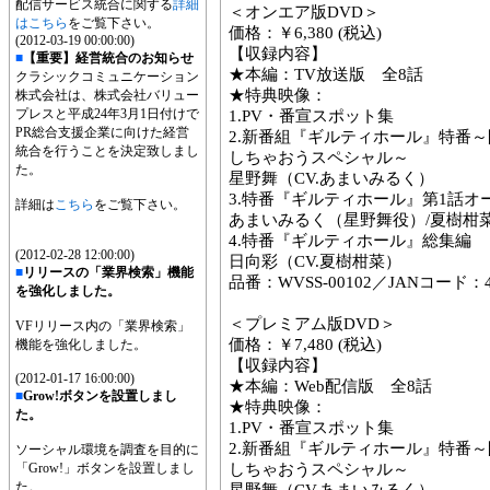
配信サービス統合に関する
詳細
＜オンエア版DVD＞
はこちら
をご覧下さい。
価格：￥6,380 (税込)
(2012-03-19 00:00:00)
【収録内容】
■
【重要】経営統合のお知らせ
★本編：TV放送版 全8話
クラシックコミュニケーション
★特典映像：
株式会社は、株式会社バリュー
プレスと平成24年3月1日付けで
1.PV・番宣スポット集
PR総合支援企業に向けた経営
2.新番組『ギルティホール』特番
統合を行うことを決定致しまし
しちゃおうスペシャル～
た。
星野舞（CV.あまいみるく）
3.特番『ギルティホール』第1話
詳細は
こちら
をご覧下さい。
あまいみるく（星野舞役）/夏樹柑
4.特番『ギルティホール』総集編
(2012-02-28 12:00:00)
日向彩（CV.夏樹柑菜）
■
リリースの「業界検索」機能
品番：WVSS-00102／JANコード：458
を強化しました。
＜プレミアム版DVD＞
VFリリース内の「業界検索」
価格：￥7,480 (税込)
機能を強化しました。
【収録内容】
(2012-01-17 16:00:00)
★本編：Web配信版 全8話
■
Grow!ボタンを設置しまし
★特典映像：
た。
1.PV・番宣スポット集
2.新番組『ギルティホール』特番
ソーシャル環境を調査を目的に
「Grow!」ボタンを設置しまし
しちゃおうスペシャル～
た。