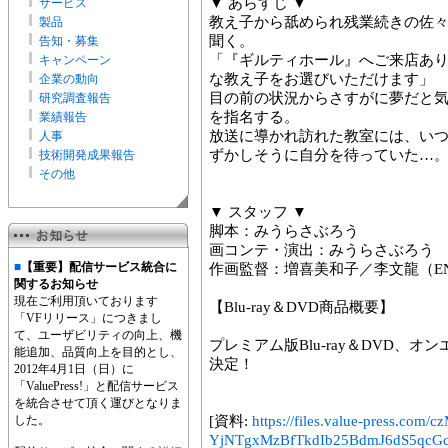
▼ あらすじ ▼
サービス
教え子から舐められ残業続きの佐
製品
聞く。
告知・募集
「『ギルティホール』へご来店あ
キャンペーン
な教え子をお選びいただけます」
企業の動向
目の前の状況からさすがに夢だと
研究調査報告
を指名する。
業績報告
放送に導かれ訪れた教室には、い
人事
ずかしそうに自分を待っていた…
技術開発成果報告
その他
▼ スタッフ ▼
脚本：みうらさぶろう
画コンテ・演出：みうらさぶろう
■
【重要】配信サービス統合に
作画監督：増喜美和子／李文龍（EN.s
関するお知らせ
現在ご利用頂いております
【Blu-ray＆DVD商品概要】
「VFリリース」につきまし
て、ユーザビリティの向上、機
プレミアム版Blu-ray＆DVD、オン
能追加、品質向上を目的とし、
決定！
2012年4月1日（日）に
「ValuePress!」と配信サービス
を統合させて頂く運びとなりま
した。
[資料:
https://files.value-press.
YjNTgxMzBfTkdIb25BdmJ6dS5qcGc