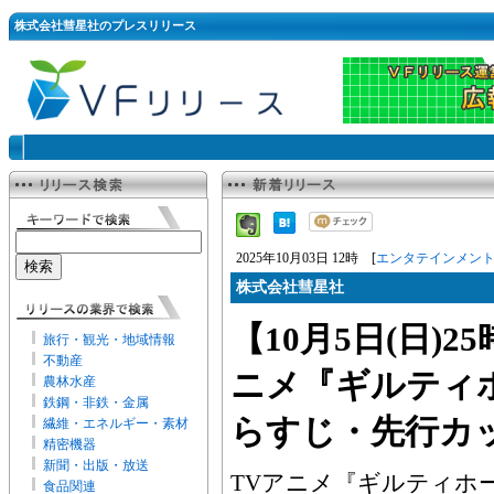
株式会社彗星社のプレスリリース
2025年10月03日 12時 [
エンタテインメン
株式会社彗星社
【10月5日(日)
旅行・観光・地域情報
不動産
ニメ『ギルティ
農林水産
鉄鋼・非鉄・金属
らすじ・先行カ
繊維・エネルギー・素材
精密機器
新聞・出版・放送
TVアニメ『ギルティホール』
食品関連