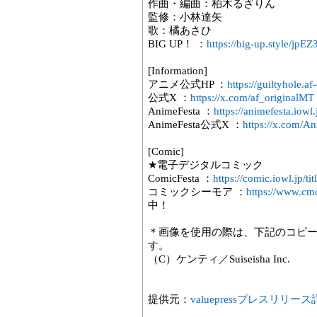
作曲・編曲：柏木るざりん
監修：小林達矢
歌：橘あさひ
BIG UP！ ：
https://big-up.style/jpE
[Information]
アニメ公式HP ：
https://guiltyhole.af
公式X ：
https://x.com/af_originalMT
AnimeFesta ：
https://animefesta.iowl.
AnimeFesta公式X ：
https://x.com/A
[Comic]
★電子デジタルコミック
ComicFesta ：
https://comic.iowl.jp/t
コミックシーモア ：
https://www.cmo
中！
＊画像を使用の際は、下記のコピ
す。
（C）ケンティ／Suiseisha Inc.
提供元：
valuepressプレスリリー