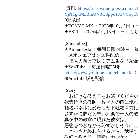
[資料:
https://files.value-press.
YjNTgxMzBfaUV3Q0ppd1JoVC5qcG
[On Air]
★TOKYO MX ：2025年10月
★BS11 ：2025年10月5日（日
[Streaming]
★AnimeFesta ：毎週日曜24時
※オンエア版を無料配信
※大人向けプレミアム版を「Anime
★YouTube ：毎週日曜25時～
https://www.youtube.com/channe
※YouTube版を配信
[Story]
「お好きな教え子をお選びくださ
残業続きの教師・佐々木の前に現
指名パネルに変わった下駄箱を前
さすがに夢だと思い冗談で一人の
真夜中の教室に現れた彼女は、
悪態をつきながら恥ずかしそうに
「さっさと終わらせるから。我慢
教師と教え子、禁断のカンケイ…