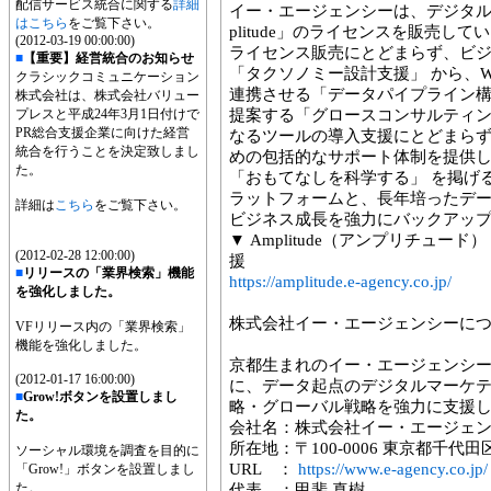
配信サービス統合に関する
詳細
イー・エージェンシーは、デジタル
はこちら
をご覧下さい。
plitude」のライセンスを販売して
(2012-03-19 00:00:00)
ライセンス販売にとどまらず、ビ
■
【重要】経営統合のお知らせ
「タクソノミー設計支援」 から、W
クラシックコミュニケーション
連携させる「データパイプライン構
株式会社は、株式会社バリュー
プレスと平成24年3月1日付けで
提案する「グロースコンサルティン
PR総合支援企業に向けた経営
なるツールの導入支援にとどまら
統合を行うことを決定致しまし
めの包括的なサポート体制を提供
た。
「おもてなしを科学する」 を掲げる私
ラットフォームと、長年培ったデ
詳細は
こちら
をご覧下さい。
ビジネス成長を強力にバックアッ
▼ Amplitude（アンプリチュ
(2012-02-28 12:00:00)
援
■
リリースの「業界検索」機能
https://amplitude.e-agency.co.jp/
を強化しました。
株式会社イー・エージェンシーに
VFリリース内の「業界検索」
機能を強化しました。
京都生まれのイー・エージェンシー
(2012-01-17 16:00:00)
に、データ起点のデジタルマーケ
■
Grow!ボタンを設置しまし
略・グローバル戦略を強力に支援
た。
会社名：株式会社イー・エージェ
所在地：〒100-0006 東京都千代田
ソーシャル環境を調査を目的に
URL ：
https://www.e-agency.co.jp/
「Grow!」ボタンを設置しまし
た。
代表 ：甲斐 真樹