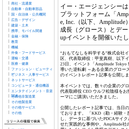
商社・流通業
イー・エージェンシーは
自動車・自動車部品
プラットフォーム「Amplit
国・自治体・公共機関
広告・デザイン
e, Inc.（以下、Ampl
建築・土木
成長（グロース）とデータ
携帯、モバイル関連
upイベントを開催いた
金融・保険
教育
機械
外食・フードサービス
“おもてなしを科学する”株式会社
運輸・交通
区、代表取締役：甲斐真樹、以下イー
医療・健康
23日、イベント「Amplitude Tokyo Me
ファッション・ビューティ
導いた逆転劇 ～ある企業のグロースス
ー
ビジネス・人事サービス
のイベントレポート記事を公開し
ネットサービス
コンピュータ・通信機器
本イベントでは、数々の企業のグ
エンタテインメント・音楽
代表取締役 CEO ウルフ松陰様を
関連
その他非製造業
ーマにご講演いただきました。
その他製造業
その他サービス
公開したレポート記事では、当日
その他
ております。 「KKD（勘・経験
し、データに基づいたPDCAサイ
せた実践的な事例や、Amplitude社の最新