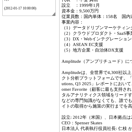
設立 ：1999年1月
(2012-01-17 10:00:00)
資本金：9,500万円
従業員数：国内単体：158名 国内連
事業内容：
（1）データドリブンマーケティン
（2）クラウドプロダクト・SaaS事
（3）DX・Webインテグレーショ
（4）ASEAN EC支援
（5）地方企業・自治体DX支援
Amplitude（アンプリチュード）
Amplitudeは、全世界で4,300
クト分析プラットフォームです。「The Forrest
utions, Q3 2025」レポートにお
omer Favorite（顧客に最も
タルアナリティクス領域をリードす
などの専門知識がなくても、誰で
イトの取得から施策の実行までを
設立: 2012年（米国）、日本拠点は2
CEO：Spenser Skates
日本法人 代表執行役員社長: 仁枝 