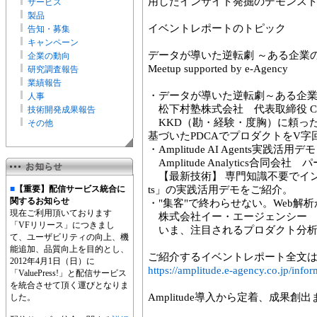
用したインサイト発掘のデモンス
サービス
製品
イベントレポートのトピック
告知・募集
キャンペーン
データが導いた逆転劇 ～ある企業のグロ
企業の動向
Meetup supported by e-Agency
研究調査報告
業績報告
・データが導いた逆転劇～ある企
人事
松下村塾株式会社 代表取締役 C
技術開発成果報告
KKD（勘・経験・度胸）に頼っ
その他
基づいたPDCAでプロダクトをV
・Amplitude AI Agents実践活用デモ
Amplitude Analytics合同
【最新技術】 専門知識不要でインサイトを
■
【重要】配信サービス統合に
ts」の実践活用デモをご紹介。
関するお知らせ
・"集客"で終わらせない。Web解
現在ご利用頂いております
株式会社イー・エージェンシー ア
「VFリリース」につきまし
いま、注目されるプロダクト分析
て、ユーザビリティの向上、機
能追加、品質向上を目的とし、
ご紹介するイベントレポート全文は
2012年4月1日（日）に
https://amplitude.e-agency.co.jp/inf
「ValuePress!」と配信サービス
を統合させて頂く運びとなりま
Amplitude導入から定着、成果
した。