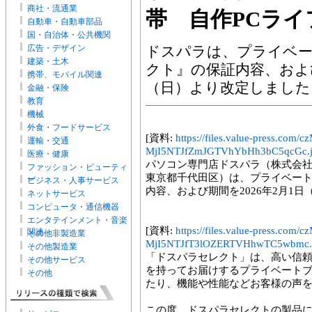
商社・流通業
帯 自作PCラ
自動車・自動車部品
国・自治体・公共機関
広告・デザイン
ドスパラは、プライベ
建築・土木
クト』の保証内容、および
携帯、モバイル関連
（日）より改定しました
金融・保険
教育
機械
外食・フードサービス
[資料:
https://files.value-press.
運輸・交通
MjI5NTJfZmJGTVhYbHh3bC5qcGc.
医療・健康
パソコン専門店ドスパラ（株式会社
ファッション・ビューティ
東京都千代田区）は、プライベー
ー
ビジネス・人事サービス
内容、および期間を2026年2月1
ネットサービス
コンピュータ・通信機器
エンタテインメント・音楽
[資料:
https://files.value-press.
関連
その他非製造業
MjI5NTJfT3lOZERTVHhwTC5wbmc.
その他製造業
「ドスパラセレクト」は、高い信
その他サービス
を持ってお届けするプライベート
その他
たり、機能や性能などお客様の声
この度、ドスパラセレクトの製品