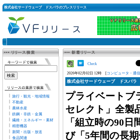
株式会社サードウェーブ ドスパラのプレスリリース
Check
2026年02月02日 12時 [
コンピュータ・通
株式会社サードウェーブ ドスパラ
プライベートブ
旅行・観光・地域情報
不動産
セレクト」全製
農林水産
鉄鋼・非鉄・金属
「組立時の90日
繊維・エネルギー・素材
精密機器
新聞・出版・放送
び「5年間の長
食品関連