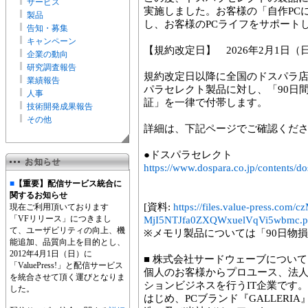
サービス
実施しました。お客様の「自作PC
製品
し、お客様のPCライフをサポート
告知・募集
キャンペーン
【規約改定日】 2026年2月1日（
企業の動向
研究調査報告
規約改定日以降に全国のドスパラ
業績報告
パラセレクト製品に対し、「90日
人事
証」を一律で付帯します。
技術開発成果報告
その他
詳細は、下記ページでご確認くだ
●ドスパラセレクト
https://www.dospara.co.jp/contents/do
■
【重要】配信サービス統合に
関するお知らせ
[資料:
https://files.value-press.
現在ご利用頂いております
「VFリリース」につきまし
MjI5NTJfa0ZXQWxuelVqVi5wbmc.p
て、ユーザビリティの向上、機
※メモリ製品については「90日物
能追加、品質向上を目的とし、
2012年4月1日（日）に
■ 株式会社サードウェーブについて
「ValuePress!」と配信サービス
個人のお客様からプロユース、法
を統合させて頂く運びとなりま
ションビジネスを行うIT企業です
した。
はじめ、PCブランド『GALLERIA