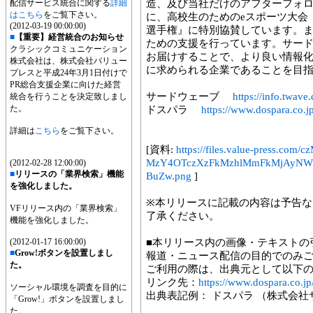
配信サービス統合に関する
詳細
造、及び当社だけのアフターフォ
はこちら
をご覧下さい。
に、高校生のためのeスポーツ大会『NA
(2012-03-19 00:00:00)
選手権』に特別協賛しています。ま
■
【重要】経営統合のお知らせ
ための支援を行っています。サー
クラシックコミュニケーション
お届けすることで、より良い情報化
株式会社は、株式会社バリュー
に求められる企業であることを目
プレスと平成24年3月1日付けで
PR総合支援企業に向けた経営
サードウェーブ
https://info.twave.
統合を行うことを決定致しまし
た。
ドスパラ
https://www.dospara.co.jp
詳細は
こちら
をご覧下さい。
[資料:
https://files.value-press.
MzY4OTczXzFkMzhlMmFkMjAyN
(2012-02-28 12:00:00)
■
リリースの「業界検索」機能
BuZw.png
]
を強化しました。
※本リリースに記載の内容は予告
VFリリース内の「業界検索」
了承ください。
機能を強化しました。
(2012-01-17 16:00:00)
■本リリース内の画像・テキストの
■
Grow!ボタンを設置しまし
報道・ニュース配信の目的でのみ
た。
ご利用の際は、出典元として以下
リンク先：
https://www.dospara.co.jp
ソーシャル環境を調査を目的に
出典表記例： ドスパラ （株式会
「Grow!」ボタンを設置しまし
た。