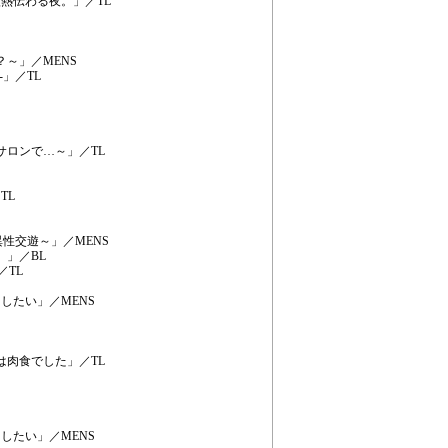
熱伝わる夜。」／TL
～」／MENS
」／TL
サロンで…～」／TL
TL
異性交遊～」／MENS
。」／BL
／TL
たい」／MENS
は肉食でした」／TL
したい」／MENS