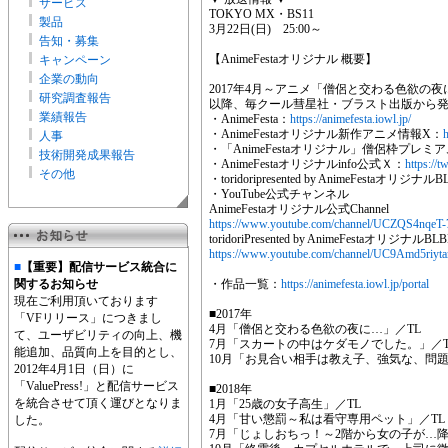
サービス
TOKYO MX・BS11
製品
3月22日(日) 25:00～
告知・募集
【AnimeFestaオリジナル 概要】
キャンペーン
企業の動向
2017年4月～アニメ「僧侶と交わる色欲の夜
研究調査報告
以降、毎クール彗星社・ブラスト出版から
業績報告
・AnimeFesta：
https://animefesta.iowl.jp/
・AnimeFestaオリジナル新作アニメ情報X：
h
人事
・「AnimeFestaオリジナル」僧侶枠プレミ
技術開発成果報告
・AnimeFestaオリジナルinfo公式Ｘ：
https://t
その他
・toridoripresented by AnimeFestaオリジ
・YouTube公式チャンネル
AnimeFestaオリジナル公式Channel
https://www.youtube.com/channel/UCZQS4nq
toridoriPresented by AnimeFestaオリジナ
https://www.youtube.com/channel/UC9Amd5ri
■
【重要】配信サービス統合に
関するお知らせ
・作品一覧：
https://animefesta.iowl.jp/portal
現在ご利用頂いております
■2017年
「VFリリース」につきまし
4月「僧侶と交わる色欲の夜に…」／TL
て、ユーザビリティの向上、機
7月「スカートの中はケダモノでした。」／T
能追加、品質向上を目的とし、
10月「お見合い相手は教え子、強気な、問題
2012年4月1日（日）に
「ValuePress!」と配信サービス
■2018年
を統合させて頂く運びとなりま
1月「25歳の女子高生」／TL
4月「甘い懲罰～私は看守専用ペット」／TL
した。
7月「じょしおちっ！～2階から女の子が…降