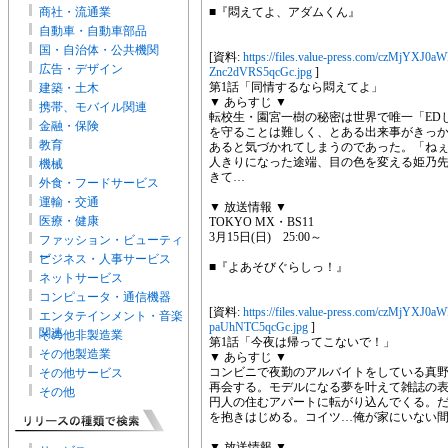
商社・流通業
■『悶えてよ、アダムくん』
自動車・自動車部品
国・自治体・公共機関
[資料:
https://files.value-press.com/czM
広告・デザイン
Znc2dVRS5qcGc.jpg
]
第1話「同情するなら悶えてよ」
建築・土木
▼ あらすじ ▼
携帯、モバイル関連
転校生・園宮一樹の秘密は世界で唯一「ED
金融・保険
を守ることは難しく、とある出来事がきっ
教育
あると気づかれてしまうのであった。「ねぇ
人きりになった途端、目の色を変える姫乃
機械
きて…
外食・フードサービス
運輸・交通
▼ 放送情報 ▼
医療・健康
TOKYO MX・BS11
3月15日(日) 25:00～
ファッション・ビューティ
ー
ビジネス・人事サービス
■『よあそびぐらしっ！』
ネットサービス
コンピュータ・通信機器
[資料:
https://files.value-press.com/czM
エンタテインメント・音楽
paUhNTC5qcGc.jpg
]
関連
その他非製造業
第1話「今夜は帰ってこないで！」
その他製造業
▼ あらすじ ▼
コンビニで夜勤のアルバイトをしている真
その他サービス
再会する。モデルになる夢を叶えて雑誌の
その他
円人の住むアパートに転がり込んでくる。
を抱きはじめる。コイツ…俺が家にいない
▼ 放送情報 ▼