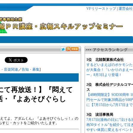
VFリリーストップ
|
運営会社
1位 北陸製菓株式会社
するどいまえばのポケモンた
ト・音楽関連
／
告知・募集
]
が大集合！「いかりのまえー
ー」8月3日より登場！
2位 株式会社デジタルコマ
11にて再放送！】『悶えて
ス
【48時間限定】SOD30周年 1
話・『よあそびぐらし
円セールで対象20商品が100
に【7月15日から7月17日ま
！
3位 涙活事務局
にて『悶えてよ、アダムくん』『よあそびぐらしっ！』の
7月17日(漫画の日)に“泣ける
あらすじ・カットをご紹介いたします。
画50タイトル”を紹介して泣
やすい体質に変えるイベント