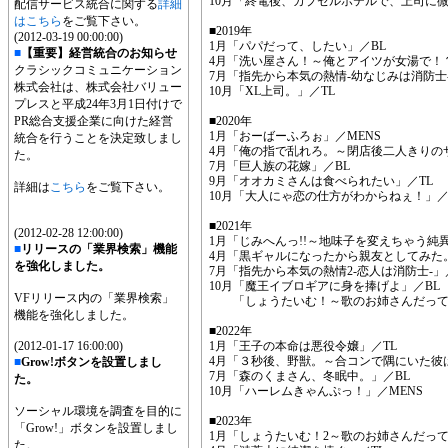
10月「終電後、カプセルホテルで、上司に微
配信サービス統合に関する
詳細
はこちら
をご覧下さい。
■2019年
(2012-03-19 00:00:00)
1月「パパだって、したい」／BL
■
【重要】経営統合のお知らせ
4月「洗い屋さん！～俺とアイツが女湯で！？
クラシックコミュニケーション
7月「指先から本気の熱情-幼なじみは消防士-
株式会社は、株式会社バリュー
10月「XL上司。」／TL
プレスと平成24年3月1日付けで
PR総合支援企業に向けた経営
■2020年
1月「おーばーふろぉ」／MENS
統合を行うことを決定致しまし
4月「俺の指で乱れろ。～閉店後二人きりの
た。
7月「巨人族の花嫁」／BL
9月「オオカミさんは食べられたい」／TL
詳細は
こちら
をご覧下さい。
10月「大人にゃ恋の仕方がわからねぇ！」／
■2021年
(2012-02-28 12:00:00)
1月「じみへんっ!!～地味子を変えちゃう純
■
リリースの「業界検索」機能
4月「黒ギャルになったから親友としてみた
を強化しました。
7月「指先から本気の熱情2-恋人は消防士-」
10月「魔王イブロギアに身を捧げよ」／BL
VFリリース内の「業界検索」
「しょうたいむ！～歌のお姉さんだってし
機能を強化しました。
■2022年
(2012-01-17 16:00:00)
1月「王子の本命は悪役令嬢」／TL
4月「３秒後、野獣。～合コンで隅にいた彼
■
Grow!ボタンを設置しまし
7月「森のくまさん、冬眠中。」／BL
た。
10月「ハーレムきゃんぷっ！」／MENS
ソーシャル環境を調査を目的に
■2023年
「Grow!」ボタンを設置しまし
1月「しょうたいむ！2～歌のお姉さんだって
た。