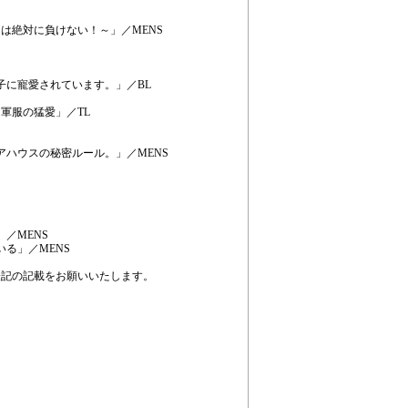
は絶対に負けない！～」／MENS
子に寵愛されています。」／BL
軍服の猛愛」／TL
アハウスの秘密ルール。」／MENS
／MENS
る」／MENS
表記の記載をお願いいたします。