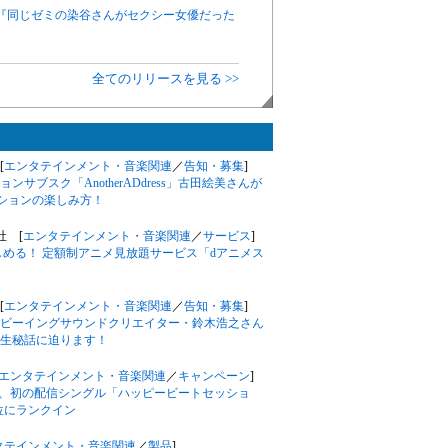
アニメ『同じゼミの染谷さんがセクシー女優だった
全てのリリースを見る >>
[
エンタテインメント・音楽関連
／
告知・募集
]
ブスク「AnotherADdress」古田絵美さんが
ッションの楽しみ方！
会社 [
エンタテインメント・音楽関連
／
サービス
]
しめる！ 定額制アニメ見放題サービス「dアニメス
[
エンタテインメント・音楽関連
／
告知・募集
]
ビーイングサウンドクリエイター・鈴木浩之さん
生秘話に迫ります！
エンタテインメント・音楽関連
／
キャンペーン
]
由、初の配信シングル「ハッピービートセッショ
59位にランクイン
タテインメント・音楽関連
／
製品
]