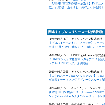
【7月19日(日)25時00分～放送！】TV
話。』第3話 あらすじ・先行カット公開！
関連するプレスリリース一覧(新着順)
2026年08月06日 アトワジャパン株式会社 
【プロバイヤーの推しモノラジオ】ファッションサ
出演！“買う”から“借りる”へ、新しいファ
2026年08月05日 LINE Digital Frontier株式
「LINEマンガ」で原作マンガもアニメも楽
トア for LINEマンガ」提供開始
2026年08月05日 アトワジャパン株式会社 
【人生のステージはひとつじゃない】ウェル
が出演！テーマソング『ブレークスルー』誕
2026年08月05日 A to Zソリューションズ [
新体制100日で横浜アリーナへ――AZの理
ン」がiTunes StoreカナダのJ-Popチャート
2026年08月05日 株式会社アルティ [
エン