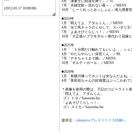
4月「漣蒼士に純潔を捧ぐ」／TL
7月「夫婦交歓～戻れない夜～」／MENS
(2012-01-17 10:00:00)
10月「しーくれっとみっしょん～潜入捜査官
■2024年
1月「悶えてよ、アダムくん」／MENS
4月「当て馬キャラのくせして、スパダリ王
7月「よあそびぐらしっ！」／MENS
10月「大正偽りブラヰダル～身代わり花嫁と
■2025年
1月「「１分間だけ触れてもいいよ…」シェ
4月「やたらやらしい深見くん」／BL
7月「デキちゃうまで婚」／MENS
10月「ギルティホール」／MENS
■2026年
1月「有栖川煉ってホントは女なんだよね。」
4月「茉莉花ちゃんの好感度はぶっこわれてい
＊画像を使用の際は、下記のコピーライト
「悶えてよ、アダムくん」
（C）トヨ／Suiseisha Inc.
「よあそびぐらしっ！」
（C）スイカ／Suiseisha Inc.
提供元：
valuepressプレスリリース詳細へ