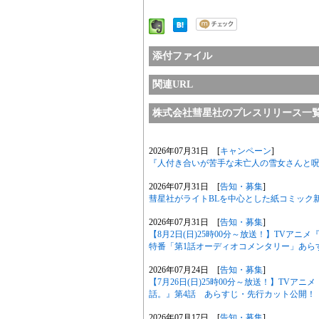
添付ファイル
関連URL
株式会社彗星社のプレスリリース一
2026年07月31日 [
キャンペーン
]
『人付き合いが苦手な未亡人の雪女さんと呪い
2026年07月31日 [
告知・募集
]
彗星社がライトBLを中心とした紙コミック
2026年07月31日 [
告知・募集
]
【8月2日(日)25時00分～放送！】TVア
特番「第1話オーディオコメンタリー」あら
2026年07月24日 [
告知・募集
]
【7月26日(日)25時00分～放送！】TV
話。』第4話 あらすじ・先行カット公開！
2026年07月17日 [
告知・募集
]