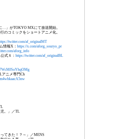
に…」がTOKYO MXにて放送開始。
発行のコミックをショートアニメ化。
ttps://twitter.com/af_originalMT
アム情報X：
https://x.com/aforg_souryo_pr
witter.com/aforg_info
ナルBL公式Ｘ：
https://twitter.com/af_originalBL
eT-7WcMfSoYhqOMg
ルBLBLアニメ専門Ch
ytam4whkaacA5nw
L
児。」／TL
ってきた！？～」／MENS