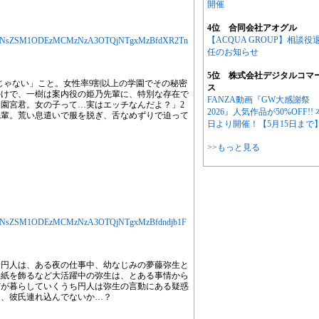
開催
4位 合同会社アオグル
【ACQUA GROUP】相談役
jYXJ0aWNsZSM1ODEzMCMzNzA3OTQjNTgxMzBfdXR2Tn
任のお知らせ
5位 株式会社デジタルコマ
じゃない」こと。女性率9割以上の学園でその秘密
ス
かけで、一樹は案内役の姫乃先輩に、特別な存在で
FANZA動画『GW大感謝祭
園宮君。女の子って…実はエッチなんだよ？」2
2026』人気作品が50%OFF!! 
先輩。荒い息遣いで服を脱ぎ、舌なめずりで迫って
日より開催！【5月15日まで
>>もっと見る
jYXJ0aWNsZSM1ODEzMCMzNzA3OTQjNTgxMzBfdndjb1F
野円人は、ある夜の仕事中、幼なじみの夢藤弥生と
表紙を飾るなど大活躍中の弥生は、とある事情から
だが暮らしていくうち円人は弥生の言動にある疑惑
間、彼氏連れ込んでないか…？