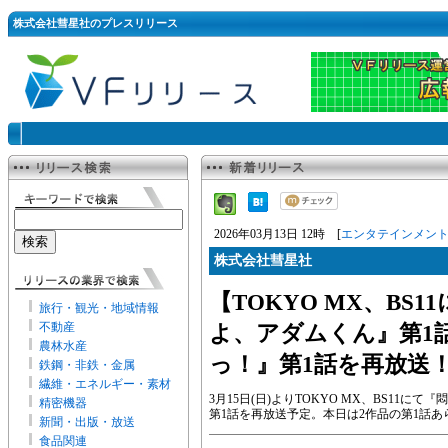
株式会社彗星社のプレスリリース
2026年03月13日 12時 [
エンタテインメン
株式会社彗星社
【TOKYO MX、BS
旅行・観光・地域情報
不動産
よ、アダムくん』第1
農林水産
っ！』第1話を再放送
鉄鋼・非鉄・金属
繊維・エネルギー・素材
3月15日(日)よりTOKYO MX、BS11
精密機器
第1話を再放送予定。本日は2作品の第1話
新聞・出版・放送
食品関連