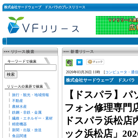
株式会社サードウェーブ ドスパラのプレスリリース
2026年03月26日 11時 [
コンピュータ・通
株式会社サードウェーブ ドスパラ
【ドスパラ】パ
旅行・観光・地域情報
不動産
フォン修理専門
農林水産
鉄鋼・非鉄・金属
ドスパラ浜松店
繊維・エネルギー・素材
精密機器
新聞・出版・放送
ック浜松店」202
食品関連