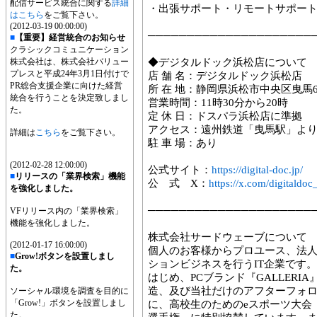
配信サービス統合に関する
詳細
・出張サポート・リモートサポー
はこちら
をご覧下さい。
(2012-03-19 00:00:00)
─────────────────────
■
【重要】経営統合のお知らせ
クラシックコミュニケーション
株式会社は、株式会社バリュー
◆デジタルドック浜松店について
プレスと平成24年3月1日付けで
店 舗 名：デジタルドック浜松店
PR総合支援企業に向けた経営
所 在 地：静岡県浜松市中央区曳馬6
統合を行うことを決定致しまし
営業時間：11時30分から20時
た。
定 休 日：ドスパラ浜松店に準拠
アクセス：遠州鉄道「曳馬駅」より
詳細は
こちら
をご覧下さい。
駐 車 場：あり
(2012-02-28 12:00:00)
公式サイト：
https://digital-doc.jp/
■
リリースの「業界検索」機能
公 式 X：
https://x.com/digitaldoc
を強化しました。
─────────────────────
VFリリース内の「業界検索」
機能を強化しました。
株式会社サードウェーブについて
(2012-01-17 16:00:00)
個人のお客様からプロユース、法
■
Grow!ボタンを設置しまし
ションビジネスを行うIT企業です
た。
はじめ、PCブランド『GALLERIA
造、及び当社だけのアフターフォ
ソーシャル環境を調査を目的に
「Grow!」ボタンを設置しまし
に、高校生のためのeスポーツ大会『NA
た。