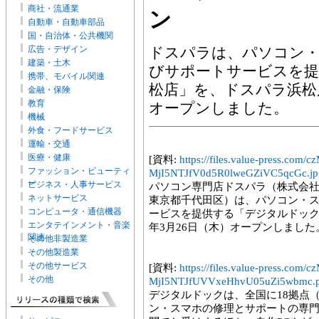
商社・流通業
ン
自動車・自動車部品
国・自治体・公共機関
広告・デザイン
ドスパラは、パソコン
建築・土木
びサポートサービスを
携帯、モバイル関連
松店」を、ドスパラ浜松店
金融・保険
教育
オープンしました。
機械
外食・フードサービス
運輸・交通
医療・健康
[資料:
https://files.value-press.
ファッション・ビューティ
MjI5NTJfV0d5R0lweGZiVC5qcGc.jp
ー
ビジネス・人事サービス
パソコン専門店ドスパラ（株式会社
ネットサービス
東京都千代田区）は、パソコン・
コンピュータ・通信機器
ービスを提供する「デジタルドック
エンタテインメント・音楽
年3月26日（木）オープンしました
関連
その他非製造業
その他製造業
その他サービス
[資料:
https://files.value-press.
その他
MjI5NTJfUVVxeHhvU05uZi5wbmc.
デジタルドックは、全国に18拠点（
ン・スマホの修理とサポートの専