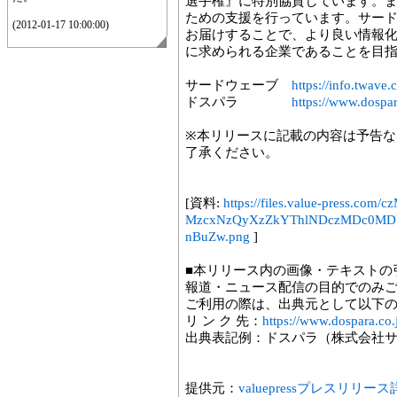
選手権』に特別協賛しています。ま
ための支援を行っています。サー
(2012-01-17 10:00:00)
お届けすることで、より良い情報化
に求められる企業であることを目
サードウェーブ
https://info.twave.c
ドスパラ
https://www.dospar
※本リリースに記載の内容は予告
了承ください。
[資料:
https://files.value-press.
MzcxNzQyXzZkYThlNDczMDc0M
nBuZw.png
]
■本リリース内の画像・テキストの
報道・ニュース配信の目的でのみ
ご利用の際は、出典元として以下
リ ン ク 先：
https://www.dospara.co.
出典表記例：ドスパラ（株式会社
提供元：
valuepressプレスリリー