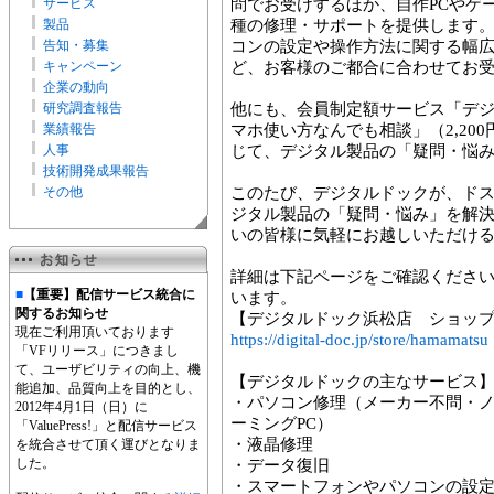
サービス
問でお受けするほか、自作PCやゲ
製品
種の修理・サポートを提供します
告知・募集
コンの設定や操作方法に関する幅
キャンペーン
ど、お客様のご都合に合わせてお
企業の動向
研究調査報告
他にも、会員制定額サービス「デ
業績報告
マホ使い方なんでも相談」（2,200
人事
じて、デジタル製品の「疑問・悩
技術開発成果報告
その他
このたび、デジタルドックが、ド
ジタル製品の「疑問・悩み」を解
いの皆様に気軽にお越しいただけ
詳細は下記ページをご確認くださ
■
【重要】配信サービス統合に
います。
関するお知らせ
【デジタルドック浜松店 ショッ
現在ご利用頂いております
https://digital-doc.jp/store/hamamatsu
「VFリリース」につきまし
て、ユーザビリティの向上、機
【デジタルドックの主なサービス
能追加、品質向上を目的とし、
・パソコン修理（メーカー不問・ノー
2012年4月1日（日）に
ーミングPC）
「ValuePress!」と配信サービス
・液晶修理
を統合させて頂く運びとなりま
した。
・データ復旧
・スマートフォンやパソコンの設