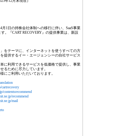
025年12月末現在）
4月1日の持株会社体制への移行に伴い、SaaS事業
す。『CART RECOVERY』の提供事業は、新設
。」をテーマに、インターネットを使うすべての方
スを提供するイー・エージェンシーの自社サービス
簡単に利用できるサービスを低価格で提供し、事業
させるために尽力しています。
者様にご利用いただいております。
anslation
/cartrecovery
.jp/contentsrecommend
mit.ne.jp/recommend
it.ne.jp/mail
eto