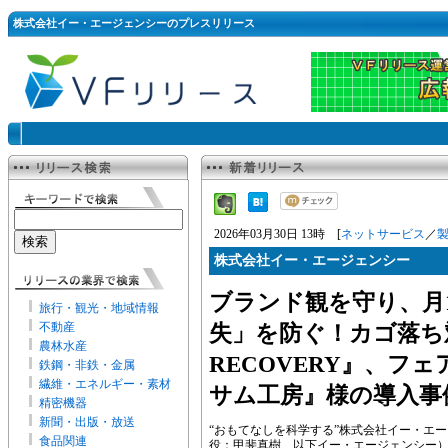
株式会社イー・エージェンシーのプレスリリース
2026年03月30日 13時 [
ネットサービス
／
株式会社イー・エージェンシー
ブランド観を守り、月
旅行・観光・地域情報
不動産
失」を防ぐ！カゴ落ち
農林水産
RECOVERY』、フ
鉄鋼・非鉄・金属
繊維・エネルギー・素材
サム工房』様の導入事
精密機器
新聞・出版・放送
“おもてなしを科学する”株式会社イー・エ
食品関連
役：甲斐真樹、以下イー・エージェンシー