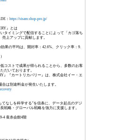
sisam
RADE：
https://sisam.shop-pro.jp/
ERY』とは
高いタイミングで配信することによって「カゴ落ち
、売上アップに貢献します。
ルの効果の平均は、開封率：42.6%、クリック率：9.
。）
）という低コストで成果が得られることから、多数のお客
いただいております。
OVERY』『カートリカバリー』は、株式会社イー・エ
の場合は別途料金が発生いたします。
recovery
もてなしを科学する”を信条に、データ起点のデジ
成長戦略・グローバル戦略を強力に支援します。
9-4 蚕糸会館4階