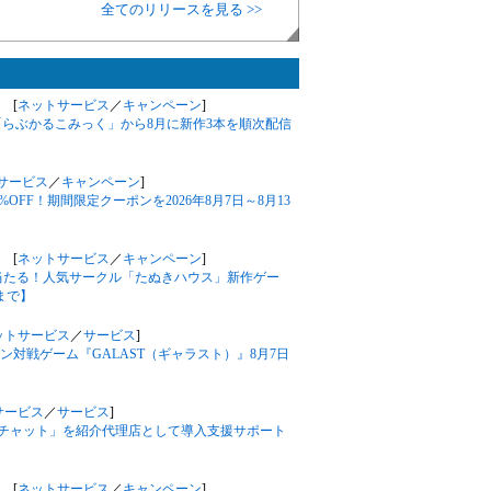
全てのリリースを見る >>
 [
ネットサービス
／
キャンペーン
]
「らぶかるこみっく」から8月に新作3本を順次配信
サービス
／
キャンペーン
]
%OFF！期間限定クーポンを2026年8月7日～8月13
 [
ネットサービス
／
キャンペーン
]
が当たる！人気サークル「たぬきハウス」新作ゲー
まで】
ットサービス
／
サービス
]
対戦ゲーム『GALAST（ギャラスト）』8月7日
サービス
／
サービス
]
フルチャット」を紹介代理店として導入支援サポート
 [
ネットサービス
／
キャンペーン
]