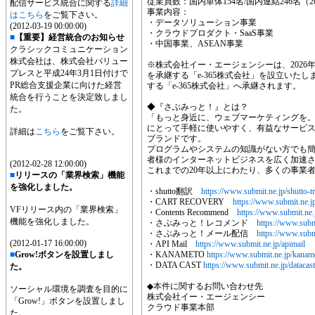
従業員数：国内単体154名/国内連結246名（2
配信サービス統合に関する
詳細
事業内容：
はこちら
をご覧下さい。
・データソリューション事業
(2012-03-19 00:00:00)
・クラウドプロダクト・SaaS事業
■
【重要】経営統合のお知らせ
・中国事業、ASEAN事業
クラシックコミュニケーション
株式会社は、株式会社バリュー
※株式会社イー・エージェンシーは、2026年
プレスと平成24年3月1日付けで
を承継する「e-365株式会社」を設立いたしま
PR総合支援企業に向けた経営
する「e-365株式会社」へ承継されます。
統合を行うことを決定致しまし
◆『さぶみっと！』とは？
た。
「もっと身近に、ウェブマーケティングを
にとって手軽に使いやすく、有益なサービ
詳細は
こちら
をご覧下さい。
ブランドです。
プログラムやシステムの知識がない方でも
者様のインターネットビジネスを広く加速
(2012-02-28 12:00:00)
これまでの20年以上にわたり、多くの事業
■
リリースの「業界検索」機能
を強化しました。
・shutto翻訳
https://www.submit.ne.jp/shutto-tr
・CART RECOVERY
https://www.submit.ne.jp
VFリリース内の「業界検索」
・Contents Recommend
https://www.submit.ne
機能を強化しました。
・さぶみっと！レコメンド
https://www.sub
・さぶみっと！メール配信
https://www.subm
(2012-01-17 16:00:00)
・API Mail
https://www.submit.ne.jp/apimail
■
Grow!ボタンを設置しまし
・KANAMETO
https://www.submit.ne.jp/kanam
・DATA CAST
https://www.submit.ne.jp/datacast
た。
◆本件に関するお問い合わせ先
ソーシャル環境を調査を目的に
株式会社イー・エージェンシー
「Grow!」ボタンを設置しまし
クラウド事業本部
た。