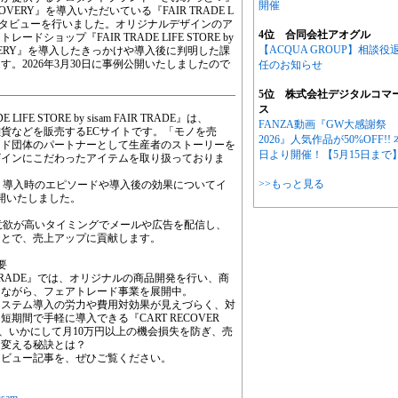
開催
VERY』を導入いただいている『FAIR TRADE L
ADE』様にインタビューを行いました。オリジナルデザインのア
4位 合同会社アオグル
ョップ『FAIR TRADE LIFE STORE by
【ACQUA GROUP】相談役
 RECOVERY』を導入したきっかけや導入後に判明した課
。2026年3月30日に事例公開いたしましたので
任のお知らせ
5位 株式会社デジタルコマ
ス
E STORE by sisam FAIR TRADE』は、
FANZA動画『GW大感謝祭
貨などを販売するECサイトです。「モノを売
2026』人気作品が50%OFF!! 
ード団体のパートナーとして生産者のストーリーを
日より開催！【5月15日まで
ザインにこだわったアイテムを取り扱っておりま
>>もっと見る
RY』導入時のエピソードや導入後の効果についてイ
公開いたしました。
購買意欲が高いタイミングでメールや広告を配信し、
ことで、売上アップに貢献します。
要
am FAIR TRADE』では、オリジナルの商品開発を行い、商
りながら、フェアトレード事業を展開中。
システム導入の労力や費用対効果が見えづらく、対
間で手軽に導入できる『CART RECOVER
、いかにして月10万円以上の機会損失を防ぎ、売
に変える秘訣とは？
タビュー記事を、ぜひご覧ください。