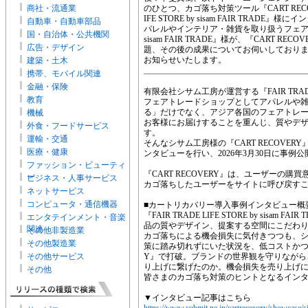
商社・流通業
のひとつ、カゴ落ち対策ツール『CART RECO
IFE STORE by sisam FAIR TR
自動車・自動車部品
パレルやインテリア・雑貨を取り扱うフェアトレードシ
国・自治体・公共機関
sisam FAIR TRADE』様が、『CART
広告・デザイン
題、その後の成果についてお伺いしております
お知らせいたします。
建築・土木
携帯、モバイル関連
金融・保険
有限会社シサム工房が運営する『FAIR TRADE LIF
教育
フェアトレードショップとしてアパレルや雑
る」だけでなく、アジア各国のフェアトレ
機械
お客様にお届けすることを重んじ、質やデ
外食・フードサービス
す。
運輸・交通
そんなシサム工房様の『CART RECOVE
医療・健康
ンタビューを行い、2026年3月30日に事例
ファッション・ビューティ
『CART RECOVERY』は、ユーザーの
ー
ビジネス・人事サービス
カゴ落ちしたユーザーをサイトに呼び戻す
ネットサービス
コンピュータ・通信機器
■カートリカバリー導入事例インタビュー概
『FAIR TRADE LIFE STORE by sis
エンタテインメント・音楽
品の質やデザイン、提案する空間にこだわ
関連
その他非製造業
カゴ落ちによる機会損失に気付きつつも、
その他製造業
策に踏み切れずにいた状況を、低コストかつ短期
その他サービス
Y』で打破。ブランドの世界観を守りながら
り上げに繋げたのか。機会損失を売り上げ
その他
皆さまのカゴ落ち対策のヒントとなるイン
▼インタビュー記事はこちら