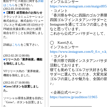
配信サービス統合に関する
詳細
インフルエンサー
はこちら
をご覧下さい。
https://www.instagram.com/maigolf0
(2012-03-19 00:00:00)
・コメント
■
【重要】経営統合のお知らせ
「香川県を中心に四国のゴルフ界
クラシックコミュニケーション
四国ゴルフインスタアンバサダー
株式会社は、株式会社バリュー
Instagramを通じてゴルフの楽
プレスと平成24年3月1日付けで
なと思っています。
PR総合支援企業に向けた経営
統合を行うことを決定致しまし
これから公式アンバサダーとして、
た。
◯ Kaoriさん
詳細は
こちら
をご覧下さい。
インフルエンサー
https://www.instagram.com/0_0.v_v.k
(2012-02-28 12:00:00)
・コメント
■
リリースの「業界検索」機能
「香川県で四国インスタアンバサ
を強化しました。
活動しております。
寝ても覚めてもゴルフが大好きな私
VFリリース内の「業界検索」
サダーに選んでいただき、大変光
機能を強化しました。
ゴルフの楽しさや魅力を、全国の
(2012-01-17 16:00:00)
♪」
■
Grow!ボタンを設置しまし
た。
＜企画公式ページ＞
https://narrow.jp/audition/11965
ソーシャル環境を調査を目的に
「Grow!」ボタンを設置しまし
-----------------------------------
た。