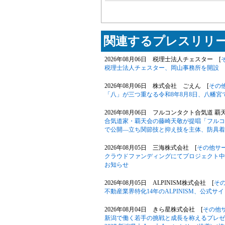
関連するプレスリリー
2026年08月06日 税理士法人チェスター [
税理士法人チェスター、岡山事務所を開設
2026年08月06日 株式会社 ごえん [
その
「八」が三つ重なる令和8年8月8日、八幡
2026年08月06日 フルコンタクト合気道 覇
合気道家・覇天会の藤崎天敬が提唱「フルコ
で公開―立ち関節技と抑え技を主体、防具着
2026年08月05日 三海株式会社 [
その他サ
クラウドファンディングにてプロジェクト中の「Phil
お知らせ
2026年08月05日 ALPINISM株式会社 [
そ
不動産業界特化14年のALPINISM、公式
2026年08月04日 きら星株式会社 [
その他
新潟で働く若手の挑戦と成長を称えるプレゼン大