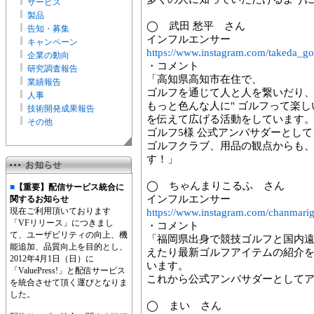
サービス
製品
◯ 武田 愁平 さん
告知・募集
インフルエンサー
キャンペーン
https://www.instagram.com/takeda_gol
企業の動向
・コメント
研究調査報告
「高知県高知市在住で、
業績報告
ゴルフを通じて人と人を繋いだり
人事
もっと色んな人に" ゴルフって楽し
技術開発成果報告
を伝えて広げる活動をしています
その他
ゴルフ5様 公式アンバサダーとして
ゴルフクラブ、用品の観点からも
す！」
◯ ちゃんまりこるふ さん
■
【重要】配信サービス統合に
インフルエンサー
関するお知らせ
現在ご利用頂いております
https://www.instagram.com/chanmarig
「VFリリース」につきまし
・コメント
て、ユーザビリティの向上、機
「福岡県出身で競技ゴルフと国内
能追加、品質向上を目的とし、
えたり最新ゴルフアイテムの紹介をIns
2012年4月1日（日）に
います。
「ValuePress!」と配信サービス
これから公式アンバサダーとして
を統合させて頂く運びとなりま
した。
◯ まい さん