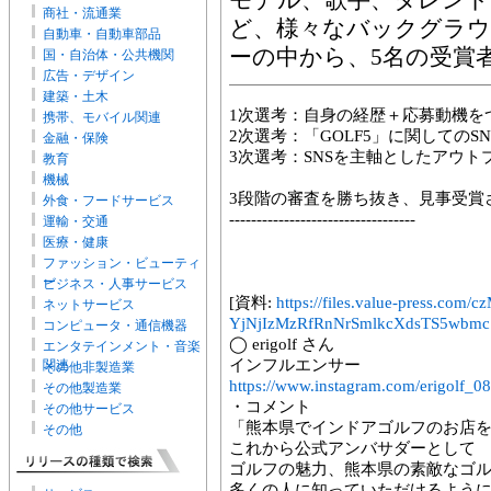
モデル、歌手、タレント
商社・流通業
ど、様々なバックグラ
自動車・自動車部品
ーの中から、5名の受賞
国・自治体・公共機関
広告・デザイン
建築・土木
1次選考：自身の経歴＋応募動機を
携帯、モバイル関連
2次選考：「GOLF5」に関しての
金融・保険
3次選考：SNSを主軸としたアウト
教育
機械
3段階の審査を勝ち抜き、見事受賞
外食・フードサービス
----------------------------------
運輸・交通
医療・健康
ファッション・ビューティ
ー
ビジネス・人事サービス
[資料:
https://files.value-press
ネットサービス
YjNjIzMzRfRnNrSmlkcXdsTS5wbmc
コンピュータ・通信機器
◯ erigolf さん
エンタテインメント・音楽
インフルエンサー
関連
その他非製造業
https://www.instagram.com/erigolf_0
その他製造業
・コメント
その他サービス
「熊本県でインドアゴルフのお店
その他
これから公式アンバサダーとして
ゴルフの魅力、熊本県の素敵なゴ
多くの人に知っていただけるよう