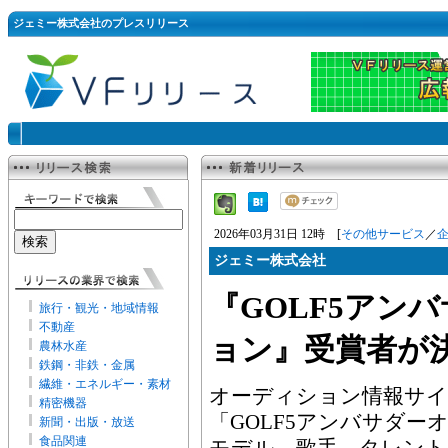
ジェミー株式会社のプレスリリース
2026年03月31日 12時 [
その他サービス
／
ジェミー株式会社
『GOLF5アン
旅行・観光・地域情報
不動産
ョン』受賞者が
農林水産
鉄鋼・非鉄・金属
繊維・エネルギー・素材
オーディション情報サイト
精密機器
「GOLF5アンバサダー
新聞・出版・放送
食品関連