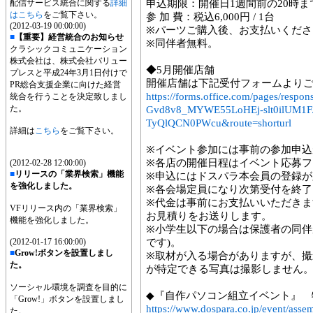
配信サービス統合に関する
詳細
申込期限：開催日1週間前の20時ま
はこちら
をご覧下さい。
参 加 費：税込6,000円 / 1台
(2012-03-19 00:00:00)
※パーツご購入後、お支払いくださ
■
【重要】経営統合のお知らせ
※同伴者無料。
クラシックコミュニケーション
株式会社は、株式会社バリュー
◆5月開催店舗
プレスと平成24年3月1日付けで
開催店舗は下記受付フォームより
PR総合支援企業に向けた経営
https://forms.office.com/pages/re
統合を行うことを決定致しまし
た。
Gvd8v8_MYWE55LoHEj-slt0ilUM
TyQlQCN0PWcu&route=shorturl
詳細は
こちら
をご覧下さい。
※イベント参加には事前の参加申込
※各店の開催日程はイベント応募フ
(2012-02-28 12:00:00)
■
リリースの「業界検索」機能
※申込にはドスパラ本会員の登録が
を強化しました。
※各会場定員になり次第受付を終了
※代金は事前にお支払いいただき
VFリリース内の「業界検索」
お見積りをお送りします。
機能を強化しました。
※小学生以下の場合は保護者の同伴
(2012-01-17 16:00:00)
です)。
■
Grow!ボタンを設置しまし
※取材が入る場合がありますが、
た。
が特定できる写真は撮影しません
ソーシャル環境を調査を目的に
◆『自作パソコン組立イベント』 
「Grow!」ボタンを設置しまし
https://www.dospara.co.jp/event/asse
た。