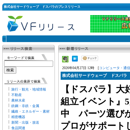
株式会社サードウェーブ ドスパラのプレスリリース
2026年04月27日 12時 [
コンピュータ・通
株式会社サードウェーブ ドスパラ
【ドスパラ】大
旅行・観光・地域情報
不動産
組立イベント』
農林水産
鉄鋼・非鉄・金属
中 パーツ選び
繊維・エネルギー・素材
精密機器
新聞・出版・放送
プロがサポート
食品関連