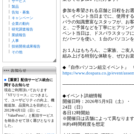
サービス
製品
参加を希望される店舗と日程をお
告知・募集
い。イベント当日までに、使用す
キャンペーン
パラの知識豊富なスタッフが、お客
企業の動向
と、ご予算などを丁寧にヒアリン
研究調査報告
ベント当日は、ドスパラスタッフ
業績報告
だパーツを使い、１台のパソコン
人事
技術開発成果報告
お１人はもちろん、ご家族、ご友人
その他
組み上げる特別な体験を、ぜひお
◆『自作パソコン組立イベント』 
https://www.dospara.co.jp/event/asse
■
【重要】配信サービス統合に
─────────────────────
関するお知らせ
現在ご利用頂いております
「VFリリース」につきまし
◆イベント詳細情報
て、ユーザビリティの向上、機
開催日時：2026年5月9日（土）・
能追加、品質向上を目的とし、
24日（日）
2012年4月1日（日）に
各日12時開始
「ValuePress!」と配信サービス
※開催日は店舗によって異なりま
を統合させて頂く運びとなりま
※約4時間程度を想定
した。