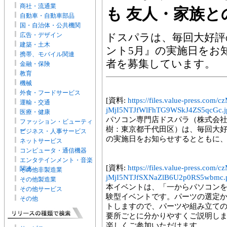
商社・流通業
も 友人・家族と
自動車・自動車部品
国・自治体・公共機関
広告・デザイン
ドスパラは、毎回大好評
建築・土木
ント5月』の実施日をお
携帯、モバイル関連
者を募集しています。
金融・保険
教育
機械
外食・フードサービス
[資料:
https://files.value-press.
運輸・交通
jMjI5NTJfWlFhTG9WSkJ4ZS5qcGc.j
医療・健康
パソコン専門店ドスパラ（株式会社
ファッション・ビューティ
樹：東京都千代田区）は、毎回大好
ー
ビジネス・人事サービス
の実施日をお知らせするとともに
ネットサービス
コンピュータ・通信機器
エンタテインメント・音楽
[資料:
https://files.value-press.
関連
その他非製造業
jMjI5NTJfSXNaZlB6U2p0RS5wbmc.
その他製造業
本イベントは、「一からパソコン
その他サービス
験型イベントです。パーツの選定
その他
トしますので、パーツや組み立て
要所ごとに分かりやすくご説明し
楽しくご参加いただけます。