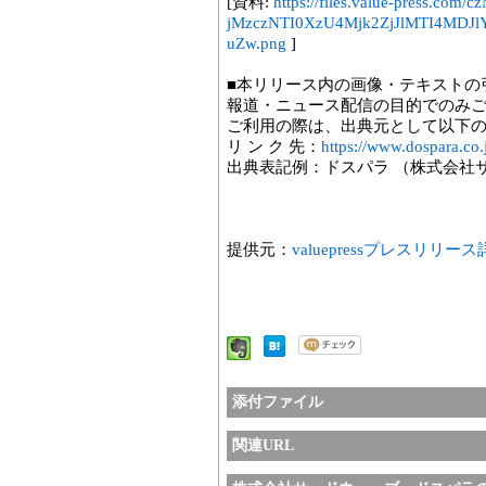
[資料:
https://files.value-press.
jMzczNTI0XzU4Mjk2ZjJlMTI4M
uZw.png
]
■本リリース内の画像・テキストの
報道・ニュース配信の目的でのみ
ご利用の際は、出典元として以下
リ ン ク 先：
https://www.dospara.co.
出典表記例：ドスパラ （株式会社
提供元：
valuepressプレスリリー
添付ファイル
関連URL