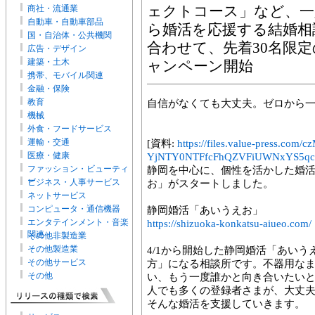
商社・流通業
ェクトコース」など、一
自動車・自動車部品
ら婚活を応援する結婚相
国・自治体・公共機関
合わせて、先着30名限
広告・デザイン
建築・土木
ャンペーン開始
携帯、モバイル関連
金融・保険
教育
自信がなくても大丈夫。ゼロから
機械
外食・フードサービス
運輸・交通
[資料:
https://files.value-press
医療・健康
YjNTY0NTFfcFhQZVFiUWNxYS5qc
ファッション・ビューティ
静岡を中心に、個性を活かした婚
ー
ビジネス・人事サービス
お」がスタートしました。
ネットサービス
コンピュータ・通信機器
静岡婚活「あいうえお」
エンタテインメント・音楽
https://shizuoka-konkatsu-aiueo.com/
関連
その他非製造業
その他製造業
4/1から開始した静岡婚活「あい
その他サービス
方」になる相談所です。不器用な
その他
い、もう一度誰かと向き合いたい
人でも多くの登録者さまが、大丈
そんな婚活を支援していきます。