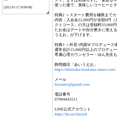
ント。まずは気張らずに『愛ある
使った後で、美味しいコーヒーと
(2012-01-17 10:00:00)
特典2 ＜スタート費用を極限まで
内容：入会金22,000円が全額0
クトコース」の方は登録料33,000円が
たお金はデートや自分磨きに使え
うえお」が下げます。
特典3 ＜外見×内面Wプロデュース
通常合計15,000円以上のプロデ
専属心理カウンセラー・ゆん先生
静岡婚活「あいうえお」
https://shizuoka-konkatsu-aiueo.com/
メール
luvaiueo@gmail.com
電話番号
07094443511
LINE公式アカウント
https://lin.ee/zIactz6