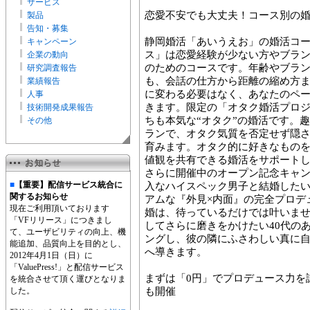
サービス
恋愛不安でも大丈夫！コース別の
製品
告知・募集
静岡婚活「あいうえお」の婚活コー
キャンペーン
ス」は恋愛経験が少ない方やブラ
企業の動向
のためのコースです。年齢やブラ
研究調査報告
も、会話の仕方から距離の縮め方
業績報告
に変わる必要はなく、あなたのペ
人事
きます。限定の「オタク婚活プロ
技術開発成果報告
ちも本気な“オタク”の婚活です。
その他
ランで、オタク気質を否定せず隠
育みます。オタク的に好きなもの
値観を共有できる婚活をサポート
さらに開催中のオープン記念キャ
■
【重要】配信サービス統合に
入なハイスペック男子と結婚した
関するお知らせ
アムな『外見×内面』の完全プロデ
現在ご利用頂いております
婚は、待っているだけでは叶いませ
「VFリリース」につきまし
してさらに磨きをかけたい40代の
て、ユーザビリティの向上、機
ングし、彼の隣にふさわしい真に
能追加、品質向上を目的とし、
へ導きます。
2012年4月1日（日）に
「ValuePress!」と配信サービス
まずは「0円」でプロデュース力を
を統合させて頂く運びとなりま
した。
も開催