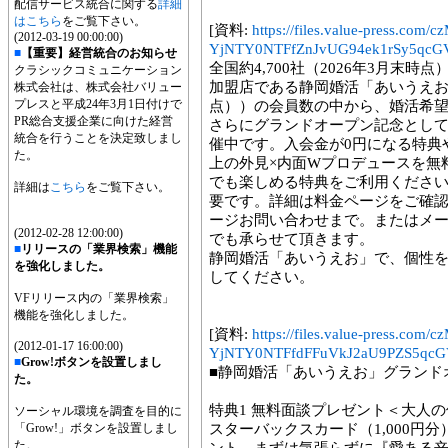
配信サービス統合に関する
詳細
はこちら
をご覧下さい。
[資料:
https://files.value-press
(2012-03-19 00:00:00)
YjNTY0NTFfZnJvUG94ek1rSy5qcGV
■
【重要】経営統合のお知らせ
全国約4,700社（2026年3月末時
クラシックコミュニケーション
加盟店である静岡婚活「あいうえお」
株式会社は、株式会社バリュー
プレスと平成24年3月1日付けで
点））の会員数の中から、婚活希
PR総合支援企業に向けた経営
さらにグランドオープン記念として
統合を行うことを決定致しまし
催中です。入会金が0円になる特典や
た。
上の外見×内面Wプロデュースを無
でも楽しめる特典をご利用くださ
詳細は
こちら
をご覧下さい。
要です。詳細は料金ページをご確
ージお問い合わせまで。またはメー
(2012-02-28 12:00:00)
でも承らせて頂きます。
■
リリースの「業界検索」機能
静岡婚活「あいうえお」で、個性
を強化しました。
してください。
VFリリース内の「業界検索」
機能を強化しました。
[資料:
https://files.value-press
(2012-01-17 16:00:00)
YjNTY0NTFfdFFuVkJ2aU9PZS5qcGV
■
Grow!ボタンを設置しまし
■静岡婚活「あいうえお」グランド
た。
特典1 無料面談プレゼント＜大人
ソーシャル環境を調査を目的に
「Grow!」ボタンを設置しまし
スターバックスカード（1,000円分
た。