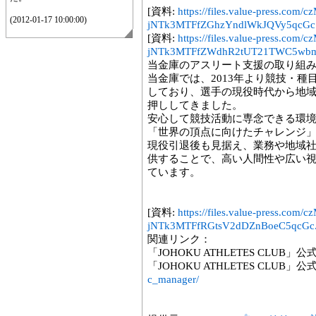
[資料:
https://files.value-press.
(2012-01-17 10:00:00)
jNTk3MTFfZGhzYndlWkJQVy5qcGc.
[資料:
https://files.value-press.
jNTk3MTFfZWdhR2tUT21TWC5wbm
当金庫のアスリート支援の取り組
当金庫では、2013年より競技・
しており、選手の現役時代から地
押ししてきました。
安心して競技活動に専念できる環
「世界の頂点に向けたチャレンジ
現役引退後も見据え、業務や地域
供することで、高い人間性や広い
ています。
[資料:
https://files.value-press.
jNTk3MTFfRGtsV2dDZnBoeC5qcGc.
関連リンク：
「JOHOKU ATHLETES CLUB」公
「JOHOKU ATHLETES CLUB」公式I
c_manager/