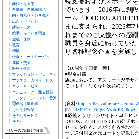
続支援およびスポーツを
商社・流通業
でいます。2016年に
自動車・自動車部品
国・自治体・公共機関
ーム「JOHOKU ATHLE
広告・デザイン
まに支えられ、2026年
建築・土木
携帯、モバイル関連
れまでのご支援への感謝
金融・保険
職員を身近に感じていただ
教育
り各種記念企画を実施し
機械
外食・フードサービス
運輸・交通
【10周年企画第一弾】
医療・健康
■現金封筒
ファッション・ビューティ
ー
店頭において、アスリートがデザ
ビジネス・人事サービス
ています（なくなり次第終了）。
ネットサービス
コンピュータ・通信機器
エンタテインメント・音楽
関連
[資料:
https://files.value-press.
その他非製造業
jNTk3MTFfYkNQSGVvdnFXci5qcGc
その他製造業
■応援メッセージサイト・卓上ＰＯ
その他サービス
JOHOKU ATHLETES CLU
その他
セージを送ることができる特設ペ
ージ送付用２次元コードを記載し