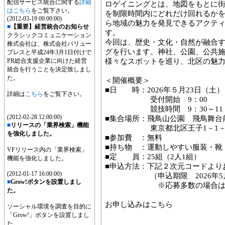
配信サービス統合に関する
詳細
ロゲイニングとは、地図をもとに
はこちら
をご覧下さい。
を制限時間内にどれだけ回れるか
(2012-03-19 00:00:00)
ら地域の魅力を発見できるアクテ
■
【重要】経営統合のお知らせ
す。
クラシックコミュニケーション
今回は、歴史・文化・自然が融合
株式会社は、株式会社バリュー
グを行います。神社、公園、公共
プレスと平成24年3月1日付けで
PR総合支援企業に向けた経営
様々なスポットを巡り、北区の魅
統合を行うことを決定致しまし
た。
＜開催概要＞
■日 時：2026年５月23日（土）
詳細は
こちら
をご覧下さい。
受付開始 9：00
競技時間 9：30～11：
(2012-02-28 12:00:00)
■集合場所：飛鳥山公園 飛鳥舞台
■
リリースの「業界検索」機能
東京都北区王子1－1－
を強化しました。
■参加費 ：無料
■持ち物 ：運動しやすい服装・靴
VFリリース内の「業界検索」
■定 員：25組（2人1組）
機能を強化しました。
■申込方法：下記２次元コードより
(2012-01-17 16:00:00)
（申込期限 2026年5月1
■
Grow!ボタンを設置しまし
※応募多数の場合は抽選
た。
お申し込みはこちら
ソーシャル環境を調査を目的に
「Grow!」ボタンを設置しまし
た。