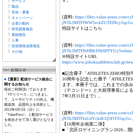
す。
サービス
製品
告知・募集
[資料:
https://files.value-press.
キャンペーン
jNTk3MTFfWW5rckZUTElNcy5qcGc
企業の動向
特設サイトはこちら
研究調査報告
業績報告
人事
[資料:
https://files.value-press.
技術開発成果報告
jNTk3MTFfbHBhT0ltSFFYUy5wbmc
その他
※特設サイトURL
https://www.johokuathletesclub.jp/ne
■記念冊子「ATHLETES ZERO特
10周年を記念した冊子「ATHLETE
■
【重要】配信サービス統合に
関するお知らせ
ます。本冊子では、これまでの歩
現在ご利用頂いております
（テコンドー）と大前理事長による
「VFリリース」につきまし
7年3月31日まで）。
て、ユーザビリティの向上、機
能追加、品質向上を目的とし、
2012年4月1日（日）に
[資料:
https://files.value-press.
「ValuePress!」と配信サービス
jNTk3MTFfaUdVckdCQ3FiTS5qcGc.
を統合させて頂く運びとなりま
【10周年企画第二弾】
した。
■「北区ロゲイニングラン2026」開