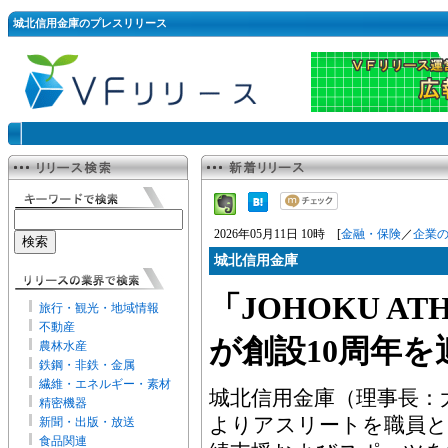
城北信用金庫のプレスリリース
2026年05月11日 10時 [
金融・保険
／
企業
城北信用金庫
「JOHOKU ATH
旅行・観光・地域情報
不動産
が創設10周年を
農林水産
鉄鋼・非鉄・金属
繊維・エネルギー・素材
城北信用金庫（理事長：大
精密機器
よりアスリートを職員と
新聞・出版・放送
食品関連