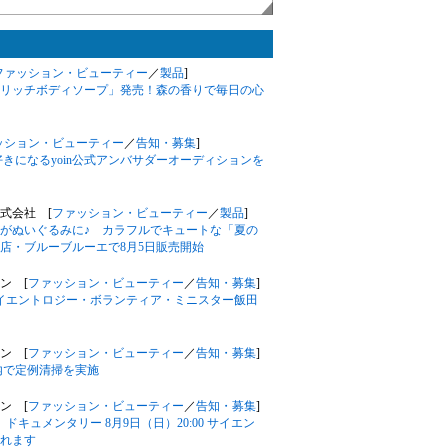
ファッション・ビューティー
／
製品
]
リッチボディソープ」発売！森の香りで毎日の心
ッション・ビューティー
／
告知・募集
]
きになるyoin公式アンバサダーオーディションを
株式会社 [
ファッション・ビューティー
／
製品
]
がぬいぐるみに♪ カラフルでキュートな「夏の
店・ブルーブルーエで8月5日販売開始
ン [
ファッション・ビューティー
／
告知・募集
]
サイエントロジー・ボランティア・ミニスター飯田
ン [
ファッション・ビューティー
／
告知・募集
]
内で定例清掃を実施
ン [
ファッション・ビューティー
／
告知・募集
]
キュメンタリー 8月9日（日）20:00 サイエン
れます