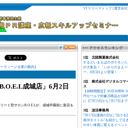
VFリリーストップ
|
運営会社
1位 北陸製菓株式会社
するどいまえばのポケモンた
ューティー
／
企業の動向
]
が大集合！「いかりのまえー
ー」8月3日より登場！
2位 株式会社デジタルコマ
O.E.L成城店」6月2日
ス
【48時間限定】SOD30周年 1
円セールで対象20商品が100
に【7月15日から7月17日ま
ート型サロンB.O.E.Lが、成城学園前に新店を
3位 涙活事務局
7月17日(漫画の日)に“泣ける
画50タイトル”を紹介して泣
やすい体質に変えるイベント