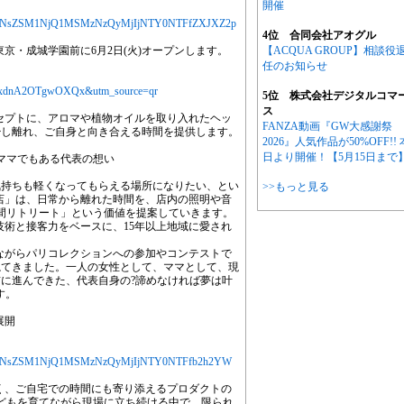
開催
jYXJ0aWNsZSM1NjQ1MSMzNzQyMjIjNTY0NTFfZXJXZ2p
4位 合同会社アオグル
、東京・成城学園前に6月2日(火)オープンします。
【ACQUA GROUP】相談役
任のお知らせ
=eXAxdnA2OTgwOXQx&utm_source=qr
5位 株式会社デジタルコマ
ス
コンセプトに、アロマや植物オイルを取り入れたヘッ
FANZA動画『GW大感謝祭
少し離れ、ご自身と向き合える時間を提供します。
2026』人気作品が50%OFF!! 
日より開催！【5月15日まで
ママでもある代表の想い
気持ちも軽くなってもらえる場所になりたい、とい
>>もっと見る
成城店」は、日常から離れた時間を、店内の照明や音
間リトリート」という価値を提案していきます。
な技術と接客力をベースに、15年以上地域に愛され
積みながらパリコレクションへの参加やコンテストで
ねてきました。一人の女性として、ママとして、現
に進んできた、代表自身の?諦めなければ夢は叶
す。
展開
jYXJ0aWNsZSM1NjQ1MSMzNzQyMjIjNTY0NTFfb2h2YW
でなく、ご自宅での時間にも寄り添えるプロダクトの
どもを育てながら現場に立ち続ける中で、限られ