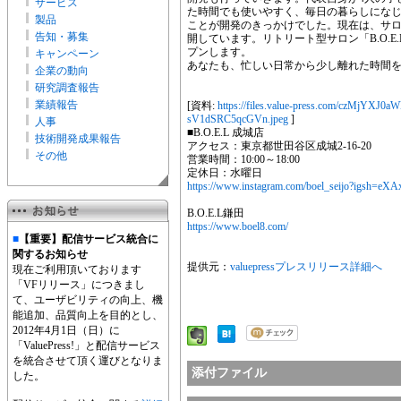
サービス
た時間でも使いやすく、毎日の暮らしにな
製品
ことが開発のきっかけでした。現在は、サ
告知・募集
開しています。リトリート型サロン「B.O.E
プンします。
キャンペーン
あなたも、忙しい日常から少し離れた時間を「
企業の動向
研究調査報告
業績報告
[資料:
https://files.value-press.com/czM
sV1dSRC5qcGVn.jpeg
]
人事
■B.O.E.L 成城店
技術開発成果報告
アクセス：東京都世田谷区成城2-16-20
その他
営業時間：10:00～18:00
定休日：水曜日
https://www.instagram.com/boel_seijo?igsh
B.O.E.L鎌田
https://www.boel8.com/
■
【重要】配信サービス統合に
関するお知らせ
提供元：
valuepressプレスリリース詳細へ
現在ご利用頂いております
「VFリリース」につきまし
て、ユーザビリティの向上、機
能追加、品質向上を目的とし、
2012年4月1日（日）に
「ValuePress!」と配信サービス
を統合させて頂く運びとなりま
添付ファイル
した。