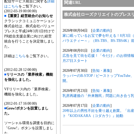
配信サービス統合に関する
詳細
関連URL
はこちら
をご覧下さい。
(2012-03-19 00:00:00)
株式会社ローズクリエイトのプレス
■
【重要】経営統合のお知らせ
クラシックコミュニケーション
株式会社は、株式会社バリュー
2026年08月04日 [
企業の動向
]
プレスと平成24年3月1日付けで
家に眠っているお宝で夢を叶える！8月3日
PR総合支援企業に向けた経営
バラエティー～」（BS-TBS、BS-TBS4K
統合を行うことを決定致しまし
た。
2026年08月01日 [
企業の動向
]
広告を見て街を応援！「今だけ」のお得情報を
詳細は
こちら
をご覧下さい。
月27日スタート
(2012-02-28 12:00:00)
2026年07月30日 [
告知・募集
]
■
リリースの「業界検索」機能
ラッパーのB-STOP / ビーストップYou
を強化しました。
開。
VFリリース内の「業界検索」
2026年07月23日 [
告知・募集
]
機能を強化しました。
乳房再建後の「外来難民」問題に向き合う
(2012-01-17 16:00:00)
2026年07月17日 [
企業の動向
]
■
Grow!ボタンを設置しまし
20年以上の男性不妊を乗り越え創業。「出
た。
ト『KODAKARA（コダカラ）』始動
ソーシャル環境を調査を目的に
「Grow!」ボタンを設置しまし
た。