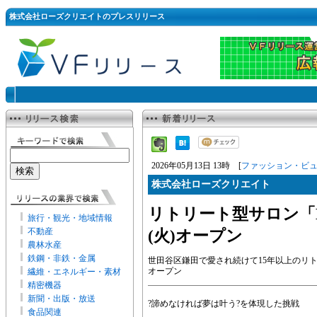
株式会社ローズクリエイトのプレスリリース
2026年05月13日 13時 [
ファッション・ビ
株式会社ローズクリエイト
リトリート型サロン「B.
旅行・観光・地域情報
不動産
(火)オープン
農林水産
鉄鋼・非鉄・金属
世田谷区鎌田で愛され続けて15年以上のリトリ
オープン
繊維・エネルギー・素材
精密機器
新聞・出版・放送
?諦めなければ夢は叶う?を体現した挑戦
食品関連