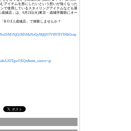
じむアイテムを形にしたいという想いが強くなった
ロンで使用しているスタイリングアイテムなども展
.L成城店」は、6月2日(火)東京・成城学園前にオー
B.O.E.L成城店」で体験しませんか？
jYXJ0aWNsZSM1NjQ1MSMzNzQyMjIjNTY0NTFfTHhOcnp
=eXAxdnA2OTgwOXQx&utm_source=qr