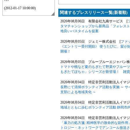
(2012-01-17 10:00:00)
関連するプレスリリース一覧(新着順)
2026年08月06日 有限会社九南サービス [
タマチャンショップから新商品「フォレスト
地良いバスタイムを提案
2026年08月05日 ジェミー株式会社 [
ファ
《エントリー受付開始》 使うたびに、髪が好
開催！
2026年08月05日 ブルーブルーエジャパン
トマトや桃など夏のもぎたて野菜やフルーツ
もぎたてぽちゃ」シリーズが新登場！ 雑貨
2026年08月04日 特定非営利活動法人イマジ
長野にて清掃ボランティア活動を実施 ～ 
支部による地域美化 ～
2026年08月04日 特定非営利活動法人イマジ
地域とともに歩むボランティア活動 静岡市
2026年08月04日 特定非営利活動法人イマジ
「暴力の処方箋: 精神医学の致命的な副作用」ド
トロジー・ネットワークでアンコール放送さ