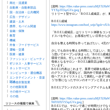
商社・流通業
[資料:
https://files.value-press.com/czM
自動車・自動車部品
YYXp3Ti5qcGVn.jpeg
]
国・自治体・公共機関
リトリート型サロン「B.O.E.L成城店」が
広告・デザイン
B.O.E.L成城
建築・土木
https://www.instagram.com/boel_seijo?igsh
携帯、モバイル関連
金融・保険
「B.O.E.L成城店」はリトリート体験を
教育
ドスパを中心に、お客様が忙しい日常から
機械
自分を整える時間を作ってあげたい。4児の
外食・フードサービス
運輸・交通
少しでも自分を整える時間にしてほしい、
医療・健康
う想いでオープンが決まった「B.O.E.L
環境で演出。忙しい大人世代に向けた「1時
ファッション・ビューティ
母体となるサロン・B.O.E.L鎌田店は確か
ー
ビジネス・人事サービス
ています。
ネットサービス
B.O.E.L代表はこれまで、業界で経験を
のグランプリ受賞など、国内外で実績を重
コンピュータ・通信機器
役ヘアスタイリストとして挑戦し一歩ずつ前
エンタテインメント・音楽
う?が形になったサロンのオープンと言えま
関連
その他非製造業
その他製造業
B.O.E.Lブランドのスタイリングアイテムも
その他サービス
その他
[資料:
https://files.value-press.com/czM
N6Y0JXVS5qcGVn.jpeg
]
B.O.E.Lでは、サロンで過ごす時間だけ
開発も行っていきます。代表自身が4人の子