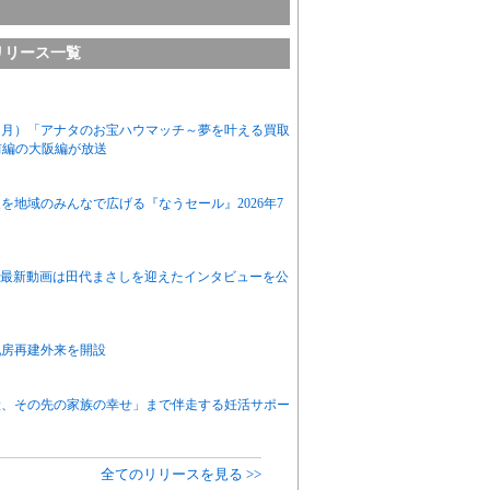
リリース一覧
（月）「アナタのお宝ハウマッチ～夢を叶える買取
）前編の大阪編が放送
地域のみんなで広げる『なうセール』2026年7
Tube、最新動画は田代まさしを迎えたインタビューを公
乳房再建外来を開設
産、その先の家族の幸せ」まで伴走する妊活サポー
全てのリリースを見る >>