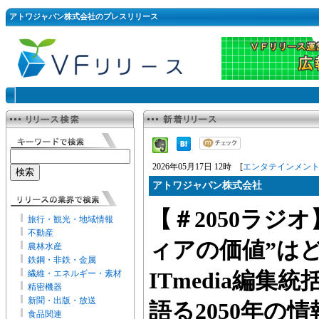
アトワジャパン株式会社のプレスリリース
2026年05月17日 12時 [
エンタテインメン
アトワジャパン株式会社
【＃2050ラジオ
旅行・観光・地域情報
不動産
ィアの価値”は
農林水産
鉄鋼・非鉄・金属
繊維・エネルギー・素材
ITmedia編集
精密機器
新聞・出版・放送
語る2050年の
食品関連