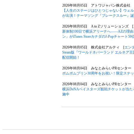
2026年08月05日 アトワジャパン株式会社 
【人生のステージはひとつじゃない】ウェル
が出演！テーマソング『ブレークスルー』誕
2026年08月05日 A to Zソリューションズ [
新体制100日で横浜アリーナへ――AZの理
ン」がiTunes StoreカナダのJ-Popチャート
2026年08月05日 株式会社アルティ [
エン
Steam版『ワールドネバーランド エルネア
配信開始！
2026年08月04日 みなとみらいPRセンター 
ポムポムプリン30周年をお祝い！限定ステ
2026年08月04日 みなとみらいPRセンター 
横浜DeNAベイスターズ観戦チケットが当たる
施中