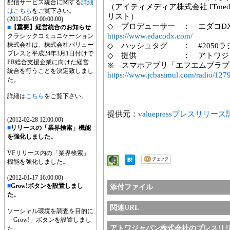
配信サービス統合に関する
詳細
（アイティメディア株式会社 ITme
はこちら
をご覧下さい。
リスト）
(2012-03-19 00:00:00)
◇ プロデューサー ： エダコD
■
【重要】経営統合のお知らせ
https://www.edacodx.com/
クラシックコミュニケーション
株式会社は、株式会社バリュー
◇ ハッシュタグ ： #2050ラ
プレスと平成24年3月1日付けで
◇ 提供 ： アトワジャ
PR総合支援企業に向けた経営
※ スマホアプリ「エフエムプラプ
統合を行うことを決定致しまし
https://www.jcbasimul.com/radio/1279
た。
詳細は
こちら
をご覧下さい。
提供元：
valuepressプレスリリー
(2012-02-28 12:00:00)
■
リリースの「業界検索」機能
を強化しました。
VFリリース内の「業界検索」
機能を強化しました。
(2012-01-17 16:00:00)
■
Grow!ボタンを設置しまし
添付ファイル
た。
関連URL
ソーシャル環境を調査を目的に
「Grow!」ボタンを設置しまし
アトワジャパン株式会社のプレスリ
た。