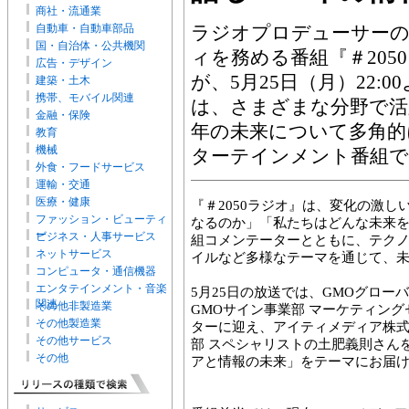
商社・流通業
自動車・自動車部品
ラジオプロデューサーの
国・自治体・公共機関
ィを務める番組『＃205
広告・デザイン
が、5月25日（月）22:
建築・土木
携帯、モバイル関連
は、さまざまな分野で活
金融・保険
年の未来について多角的
教育
機械
ターテインメント番組で
外食・フードサービス
運輸・交通
医療・健康
『＃2050ラジオ』は、変化の激
ファッション・ビューティ
なるのか」「私たちはどんな未来
ー
ビジネス・人事サービス
組コメンテーターとともに、テク
ネットサービス
イルなど多様なテーマを通じて、
コンピュータ・通信機器
エンタテインメント・音楽
5月25日の放送では、GMOグロ
関連
その他非製造業
GMOサイン事業部 マーケティン
その他製造業
ターに迎え、アイティメディア株式会社
その他サービス
部 スペシャリストの土肥義則さんを
その他
アと情報の未来」をテーマにお届