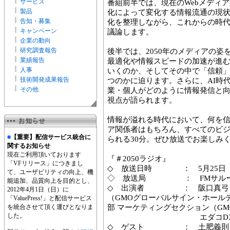
サービス
番組前半では、現在のWebメディア
製品
化によって変化する情報流通の現
告知・募集
化を整理しながら、これからの時代
キャンペーン
議論します。
企業の動向
研究調査報告
後半では、2050年のメディアの姿
業績報告
最適化や情報スピードの加速が進
人事
いくのか、そしてその中で「信頼
技術開発成果報告
つのかに迫ります。さらに、AI時
その他
業・個人がどのように情報発信と
視点が語られます。
情報が溢れる時代において、何を
ア関係者はもちろん、すべてのビ
■
【重要】配信サービス統合に
られる30分。ぜひ放送でお楽しみ
関するお知らせ
現在ご利用頂いております
『＃2050ラジオ』
「VFリリース」につきまし
◇ 放送日時 ： 5月25日（月) 
て、ユーザビリティの向上、機
◇ 放送局 ： FMサル
能追加、品質向上を目的とし、
◇ 出演者 ： 阪口真弓
2012年4月1日（日）に
（GMOグローバルサイン・ホール
「ValuePress!」と配信サービス
を統合させて頂く運びとなりま
部 マーケティングセクション（G
した。
エダコDX（ラジオ
◇ ゲスト ： 土肥義則