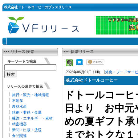
株式会社ドトールコーヒーのプレスリリース
2026年06月01日 11時 [
外食・フードサー
株式会社ドトールコーヒー
ドトールコーヒ
旅行・観光・地域情報
不動産
日より お中元
農林水産
鉄鋼・非鉄・金属
繊維・エネルギー・素材
めの夏ギフト承り
精密機器
新聞・出版・放送
までおトクな１
食品関連