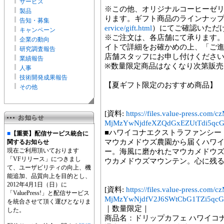
サービス
※この他、オリジナルコーヒーゼ
製品
ります。ギフト商品のラインナッ
告知・募集
ervice/gift.html
）にてご確認いただ
キャンペーン
※ご注文は、各店舗にて承ります
企業の動向
イトで詳細をお確かめの上、「ご
研究調査報告
店舗スタッフにお申し付けくださ
業績報告
※数量限定商品はなくなり次第販売
人事
技術開発成果報告
【夏ギフト限定のおすすめ商品】
その他
[資料:
https://files.value-press.
MjMzYwNjdfeXZQdGxEZUtTdi5qcGc
■ハワイコナエクストラファンシー
■
【重要】配信サービス統合に
マウカメドウズ農園から届くハワ
関するお知らせ
現在ご利用頂いております
ー。海風に磨かれたマウカメドウ
「VFリリース」につきまし
ウカメドウズマウンテン。心に残
て、ユーザビリティの向上、機
能追加、品質向上を目的とし、
2012年4月1日（日）に
[資料:
https://files.value-press.
「ValuePress!」と配信サービス
MjMzYwNjdfV2J6SWtCbG1TZi5qcGc
を統合させて頂く運びとなりま
｜数量限定｜
した。
商品名：ドリップカフェ ハワイコ