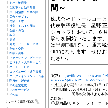
商社・流通業
間～
自動車・自動車部品
国・自治体・公共機関
広告・デザイン
株式会社ドトールコーヒ
建築・土木
代表取締役社長：星野 
携帯、モバイル関連
金融・保険
ショップにおいて、６月
教育
承りを開始いたします。6
機械
は早割期間です。通常税
外食・フードサービス
運輸・交通
OFFになります。ぜひ
医療・健康
ださい。
ファッション・ビューティ
ー
ビジネス・人事サービス
ネットサービス
コンピュータ・通信機器
[資料:
https://files.value-press.
エンタテインメント・音楽
MjMzYwNjdfSFREYmJrcWVCYS5qc
関連
その他非製造業
<ご注文承り期間>2026年6月1日
その他製造業
<早割期間>2026年6月1日（月）～
その他サービス
通常税込価格より本体価格が1
その他
み対象）
<取扱商品>リキッド・スイーツ・