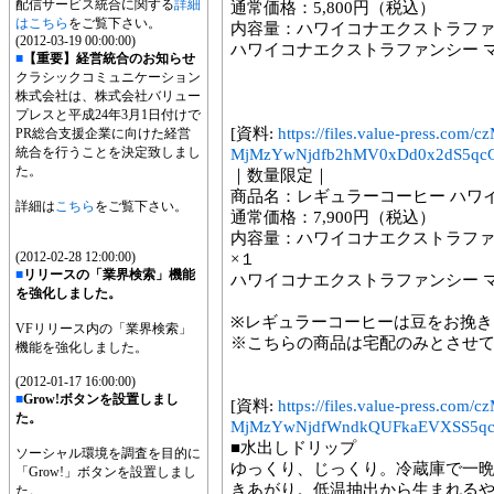
配信サービス統合に関する
詳細
通常価格：5,800円（税込）
はこちら
をご覧下さい。
内容量：ハワイコナエクストラファ
(2012-03-19 00:00:00)
ハワイコナエクストラファンシー 
■
【重要】経営統合のお知らせ
クラシックコミュニケーション
株式会社は、株式会社バリュー
プレスと平成24年3月1日付けで
[資料:
https://files.value-press.
PR総合支援企業に向けた経営
統合を行うことを決定致しまし
MjMzYwNjdfb2hMV0xDd0x2dS5qcG
た。
｜数量限定｜
商品名：レギュラーコーヒー ハワ
詳細は
こちら
をご覧下さい。
通常価格：7,900円（税込）
内容量：ハワイコナエクストラファン
(2012-02-28 12:00:00)
×１
■
リリースの「業界検索」機能
ハワイコナエクストラファンシー マ
を強化しました。
※レギュラーコーヒーは豆をお挽き
VFリリース内の「業界検索」
※こちらの商品は宅配のみとさせ
機能を強化しました。
(2012-01-17 16:00:00)
■
Grow!ボタンを設置しまし
[資料:
https://files.value-press.
た。
MjMzYwNjdfWndkQUFkaEVXSS5qc
■水出しドリップ
ソーシャル環境を調査を目的に
ゆっくり、じっくり。冷蔵庫で一
「Grow!」ボタンを設置しまし
きあがり。低温抽出から生まれる
た。