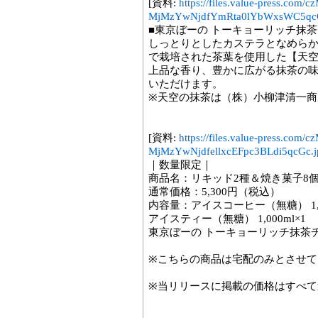
[資料:
https://files.value-press.
MjMzYwNjdfYmRta0lYbWxsWC5qcG
■東京ぼーの トーキョーリッチ抹
しっとりとしたカステラとなめら
で栽培された茶葉を使用した【天
上品な香り、豊かに広がる抹茶の
いただけます。
※天空の抹茶は（株）小柳津清一商
[資料:
https://files.value-press.
MjMzYwNjdfellxcEFpc3BLdi5qcGc.j
｜数量限定｜
商品名：リキッド2種＆焼き菓子8
通常価格：5,300円（税込）
内容量：アイスコーヒー（無糖） 1,00
アイスティー（無糖） 1,000ml×1
東京ぼーの トーキョーリッチ抹茶
※こちらの商品は宅配のみとさせて
※当リリースに掲載の価格はすべて