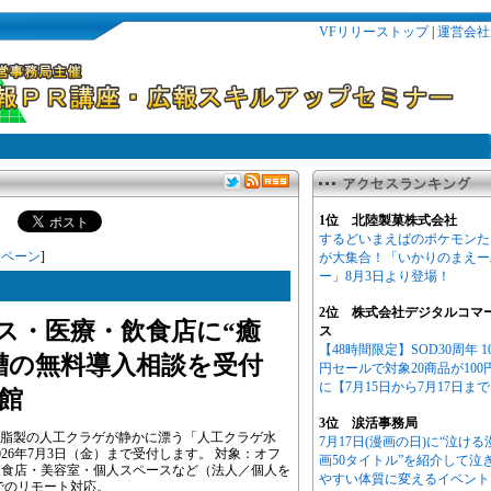
VFリリーストップ
|
運営会社
1位 北陸製菓株式会社
するどいまえばのポケモンた
ンペーン
]
が大集合！「いかりのまえー
ー」8月3日より登場！
2位 株式会社デジタルコマ
ス・医療・飲食店に“癒
ス
【48時間限定】SOD30周年 1
槽の無料導入相談を受付
円セールで対象20商品が100
に【7月15日から7月17日ま
芸館
3位 涙活事務局
 樹脂製の人工クラゲが静かに漂う「人工クラゲ水
7月17日(漫画の日)に“泣ける
26年7月3日（金）まで受付します。 対象：オフ
画50タイトル”を紹介して泣
飲食店・美容室・個人スペースなど（法人／個人を
やすい体質に変えるイベント
でのリモート対応。