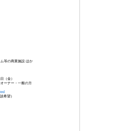
ム等の商業施設 ほか
月3日（金）
舗オーナー・一般の方
html
談希望）