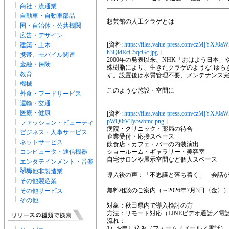
商社・流通業
自動車・自動車部品
想芸館の人工クラゲとは
国・自治体・公共機関
広告・デザイン
[資料:
https://files.value-press.com/czM
建築・土木
h3QldRcC5qcGc.jpg
]
携帯、モバイル関連
2000年の発表以来、NHK「おはよう日本
金融・保険
殊樹脂により、生きたクラゲのような“ゆら
教育
す。設置後は水質管理不要、メンテナンス
機械
このような施設・空間に
外食・フードサービス
運輸・交通
医療・健康
[資料:
https://files.value-press.com/czM
pWQ0tVTy5wbmc.png
]
ファッション・ビューティ
病院・クリニック・薬局の待合
ー
ビジネス・人事サービス
企業受付・応接スペース
ネットサービス
飲食店・カフェ・バーの内装演出
コンピュータ・通信機器
ショールーム・ギャラリー・美容室
自宅サロンや展示空間など個人スペース
エンタテインメント・音楽
関連
その他非製造業
導入後の声：「不思議と落ち着く」「会話が
その他製造業
無料相談のご案内（～2026年7月3日〈金〉
その他サービス
その他
対象：秋田県内で導入検討の方
方法：リモート対応（LINEビデオ通話／電
流れ：
1）お申し込み（フォーム／メール／電話）