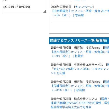
2026年07月08日 [
キャンペーン
]
(2012-01-17 10:00:00)
【山形県限定】オフィス・医療・飲食店に“
（～8/7〈金〉）｜想芸館
関連するプレスリリース一覧(新着順)
2026年08月05日 想芸館 浮遊Factory [
医
【栃木県限定】オフィス・医療・飲食店に“
（～9/4〈金〉）｜想芸館
2026年08月04日 有限会社九南サービス [
「命をつなぐ体験フェス2026」にタマチ
ントを応援
2026年07月29日 想芸館 浮遊Factory [
医
【茨城県限定】オフィス・医療・飲食店に“
（～8/28〈金〉）｜想芸館
2026年07月28日 株式会社アジアス [
医療
波動治療機QPA/AWG ORIGINの可能性、医学専門
統合医療学会埼玉大会でも発表