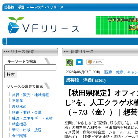
想芸館 浮遊Factoryのプレスリリース
2026年06月03日 09時 [
医療・健康
／
キャ
想芸館 浮遊Factory
【秋田県限定】オフィ
旅行・観光・地域情報
不動産
し”を。人工クラゲ水
農林水産
（～7/3〈金〉）｜想
鉄鋼・非鉄・金属
繊維・エネルギー・素材
空間に“やさしさ”と“記憶に残る癒し”を。
精密機器
槽」の無料導入相談を、秋田県内を対象に20
新聞・出版・放送
ィス受付・病院の待合室・ショールーム・
食品関連
問わず）。LINEビデオ通話・電話・メール