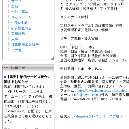
サービス
2）ヒアリング（15分目安・オンライン可）
製品
3）導入提案・お見積り（すべて無料）
告知・募集
メンテナンス体制
キャンペーン
企業の動向
定期点検・トラブル対応は想芸館が担当
研究調査報告
水質管理不要／電源のみで稼働
業績報告
メディア掲載・導入実績
人事
技術開発成果報告
NHK「おはよう日本」
その他
読売・朝日・毎日（各紙1面掲載）
台湾・国立海洋科技博物館 常設展示
全国の医療機関・店舗、事務所、ショールー
受付期間・対象・申し込み
■
【重要】配信サービス統合に
受付期間：2026年6月5日（金）～2026年7
関するお知らせ
対象：秋田県内の事業者・個人事業主・店
主導線（推奨）：お問い合わせフォーム
現在ご利用頂いております
フォーム：
https://www.huyuufactory.jp/contact.
「VFリリース」につきまし
メール：
info@huyuu.com
（件名：無料導入相
て、ユーザビリティの向上、機
電話：0742-30-0350（平日10:00～17:00）
能追加、品質向上を目的とし、
2012年4月1日（日）に
「ValuePress!」と配信サービス
を統合させて頂く運びとなりま
提供元：
valuepressプレスリリース詳細へ
した。