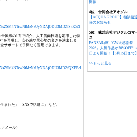
開催
4位 合同会社アオグル
【ACQUA GROUP】相談役
任のお知らせ
jYXJ0aWNsZSM4NTcwNiMzNzUyNDAjODU3MDZfSkR5Zl
5位 株式会社デジタルコマ
」や全国紙の1面で紹介。人工筋肉技術を応用した特
ス
ぎ”を再現し、安心感や居心地の良さを演出しま
FANZA動画『GW大感謝祭
完全サポートで手間なく運用できます。
2026』人気作品が50%OFF!! 
日より開催！【5月15日まで
>>もっと見る
jYXJ0aWNsZSM4NTcwNiMzNzUyNDAjODU3MDZfQXFBel
生まれた」「SNSで話題に」 など。
）
話／メール）