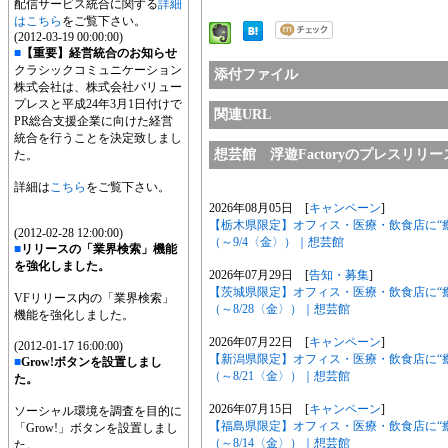
配信サービス統合に関する
詳細
はこちら
をご覧下さい。
(2012-03-19 00:00:00)
■
【重要】経営統合のお知らせ
クラシックコミュニケーション
添付ファイル
株式会社は、株式会社バリュー
プレスと平成24年3月1日付けで
関連URL
PR総合支援企業に向けた経営
統合を行うことを決定致しまし
想芸館 浮遊Factoryのプレスリリ
た。
詳細は
こちら
をご覧下さい。
2026年08月05日 [
キャンペーン
]
【栃木県限定】オフィス・医療・飲食店に“
(2012-02-28 12:00:00)
（～9/4〈金〉）｜想芸館
■
リリースの「業界検索」機能
を強化しました。
2026年07月29日 [
告知・募集
]
【茨城県限定】オフィス・医療・飲食店に“
VFリリース内の「業界検索」
（～8/28〈金〉）｜想芸館
機能を強化しました。
2026年07月22日 [
キャンペーン
]
(2012-01-17 16:00:00)
【新潟県限定】オフィス・医療・飲食店に“
■
Grow!ボタンを設置しまし
（～8/21〈金〉）｜想芸館
た。
2026年07月15日 [
キャンペーン
]
ソーシャル環境を調査を目的に
【福島県限定】オフィス・医療・飲食店に“
「Grow!」ボタンを設置しまし
（～8/14〈金〉）｜想芸館
た。