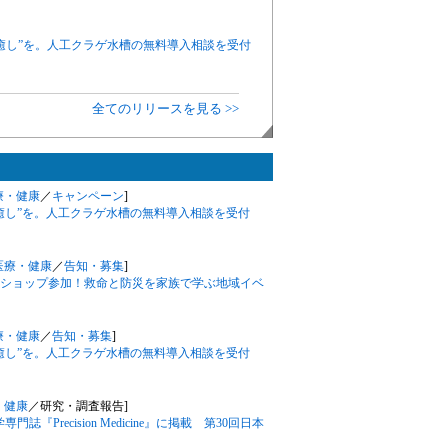
癒し”を。人工クラゲ水槽の無料導入相談を受付
全てのリリースを見る >>
療・健康
／
キャンペーン
]
癒し”を。人工クラゲ水槽の無料導入相談を受付
医療・健康
／
告知・募集
]
ャンショップ参加！救命と防災を家族で学ぶ地域イベ
療・健康
／
告知・募集
]
癒し”を。人工クラゲ水槽の無料導入相談を受付
・健康
／研究・調査報告]
誌『Precision Medicine』に掲載 第30回日本