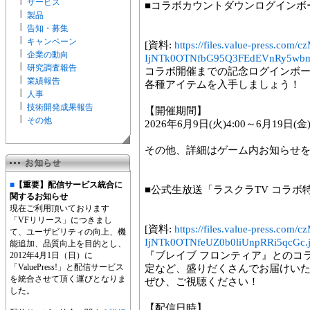
サービス
■コラボカウントダウンログインボ
製品
告知・募集
キャンペーン
[資料:
https://files.value-press
企業の動向
IjNTk0OTNfbG95Q3FEdEVnRy5wbm
研究調査報告
コラボ開催までの記念ログインボ
業績報告
各種アイテムを入手しましょう！
人事
技術開発成果報告
【開催期間】
その他
2026年6月9日(火)4:00～6月19日(金)
その他、詳細はゲーム内お知らせ
■
【重要】配信サービス統合に
■公式生放送「ラスクラTV コラボ
関するお知らせ
現在ご利用頂いております
「VFリリース」につきまし
[資料:
https://files.value-press
て、ユーザビリティの向上、機
IjNTk0OTNfeUZ0b0liUnpRRi5qcGc.
能追加、品質向上を目的とし、
『ブレイブ フロンティア』とのコ
2012年4月1日（日）に
「ValuePress!」と配信サービス
定など、盛りだくさんでお届けい
を統合させて頂く運びとなりま
ぜひ、ご視聴ください！
した。
【配信日時】