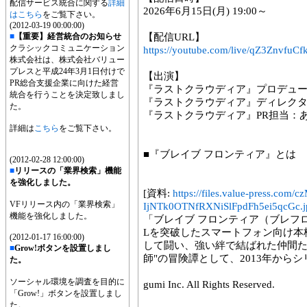
配信サービス統合に関する
詳細
2026年6月15日(月) 19:00～
はこちら
をご覧下さい。
(2012-03-19 00:00:00)
■
【重要】経営統合のお知らせ
【配信URL】
クラシックコミュニケーション
https://youtube.com/live/qZ3ZnvfuCf
株式会社は、株式会社バリュー
プレスと平成24年3月1日付けで
【出演】
PR総合支援企業に向けた経営
『ラストクラウディア』プロデュ
統合を行うことを決定致しまし
『ラストクラウディア』ディレク
た。
『ラストクラウディア』PR担当：
詳細は
こちら
をご覧下さい。
■『ブレイブ フロンティア』とは
(2012-02-28 12:00:00)
■
リリースの「業界検索」機能
を強化しました。
[資料:
https://files.value-press
VFリリース内の「業界検索」
IjNTk0OTNfRXNiSlFpdFh5ei5qcGc.j
機能を強化しました。
「ブレイブ フロンティア（ブレフロ
Lを突破したスマートフォン向け本
(2012-01-17 16:00:00)
して闘い、強い絆で結ばれた仲間た
■
Grow!ボタンを設置しまし
師"の冒険譚として、2013年から
た。
ソーシャル環境を調査を目的に
gumi Inc. All Rights Reserved.
「Grow!」ボタンを設置しまし
た。