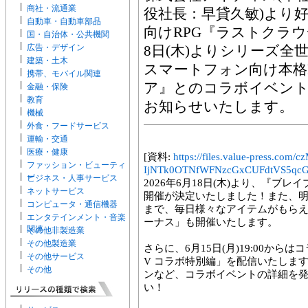
商社・流通業
役社長：早貸久敏)より
自動車・自動車部品
向けRPG『ラストクラウ
国・自治体・公共機関
広告・デザイン
8日(木)よりシリーズ全世
建築・土木
スマートフォン向け本格
携帯、モバイル関連
ア』とのコラボイベン
金融・保険
教育
お知らせいたします。
機械
外食・フードサービス
運輸・交通
医療・健康
[資料:
https://files.value-press
ファッション・ビューティ
IjNTk0OTNfWFNzcGxCUFdtVS5qcG
ー
ビジネス・人事サービス
2026年6月18日(木)より、『ブ
ネットサービス
開催が決定いたしました！また、明日
コンピュータ・通信機器
まで、毎日様々なアイテムがもら
エンタテインメント・音楽
ーナス」も開催いたします。
関連
その他非製造業
その他製造業
さらに、6月15日(月)19:00か
その他サービス
V コラボ特別編」を配信いたしま
その他
ンなど、コラボイベントの詳細を
い！