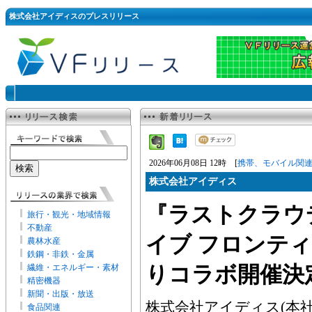
株式会社アイディスのプレスリリース
2026年06月08日 12時 [
携帯、モバイル関
株式会社アイディス
『ラストクラウ
旅行・観光・地域情報
不動産
イブ フロンティア
農林水産
鉄鋼・非鉄・金属
繊維・エネルギー・素材
りコラボ開催決定
精密機器
新聞・出版・放送
株式会社アイディス(本
食品関連