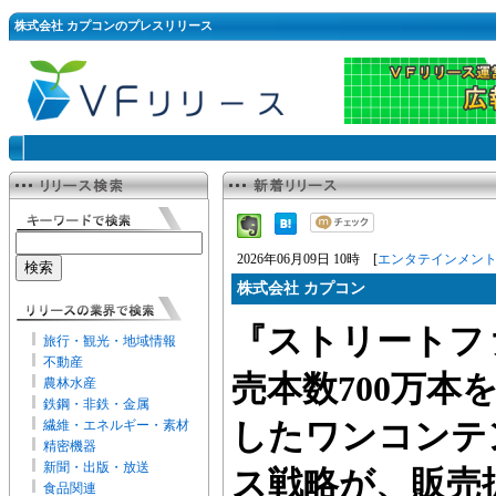
株式会社 カプコンのプレスリリース
2026年06月09日 10時 [
エンタテインメン
株式会社 カプコン
『ストリートフ
旅行・観光・地域情報
不動産
売本数700万本
農林水産
鉄鋼・非鉄・金属
繊維・エネルギー・素材
したワンコンテ
精密機器
新聞・出版・放送
ス戦略が、販売
食品関連