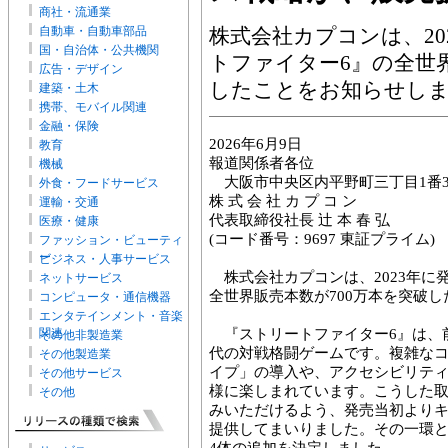
商社・流通業
自動車・自動車部品
株式会社カプコンは、20
国・自治体・公共機関
トファイター6』の全世界
広告・デザイン
したことをお知らせし
建築・土木
携帯、モバイル関連
金融・保険
2026年6月9日
教育
報道関係者各位
機械
大阪市中央区内平野町三丁目1番
外食・フードサービス
株 式 会 社 カ プ コ ン
運輸・交通
代表取締役社長 辻 本 春 弘
医療・健康
(コード番号：9697 東証プライム)
ファッション・ビューティ
ー
ビジネス・人事サービス
株式会社カプコンは、2023年に
ネットサービス
全世界販売本数が700万本を突破
コンピュータ・通信機器
エンタテインメント・音楽
関連
『ストリートファイター6』は、
その他非製造業
代の対戦格闘ゲームです。複雑な
その他製造業
イプ」の導入や、アクセシビリテ
その他サービス
様に楽しまれています。こうした
その他
みいただけるよう、発売当初より
提供してまいりました。その一環と