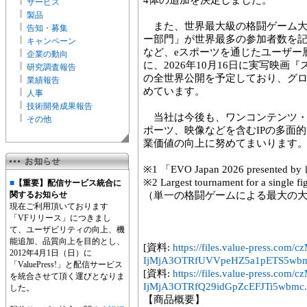
4体の追加を決定しました。
サービス
製品
また、世界最大級の格闘ゲーム大
告知・募集
ー部門」が世界最多の参加者数を記
キャンペーン
など、eスポーツを通じたユーザー
企業の動向
に、2026年10月16日に実写映
研究調査報告
の全世界公開を予定しており、グロ
業績報告
めています。
人事
技術開発成果報告
当社は今後も、ワンコンテンツ・
その他
ポーツ、映像などを含むIPの多面
業価値の向上に努めてまいります
※1 「EVO Japan 2026 presente
※2 Largest tournament for a single f
■
【重要】配信サービス統合に
関するお知らせ
（単一の格闘ゲームによる最大の
現在ご利用頂いております
「VFリリース」につきまし
て、ユーザビリティの向上、機
能追加、品質向上を目的とし、
[資料:
https://files.value-press
2012年4月1日（日）に
IjMjA3OTRfUVVpeHZ5a1pETS5wbm
「ValuePress!」と配信サービス
[資料:
https://files.value-press
を統合させて頂く運びとなりま
IjMjA3OTRfQ29idGpZcEFJTi5wbmc
した。
【商品概要】