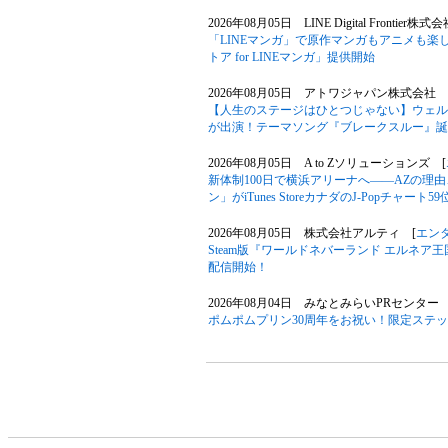
2026年08月05日 LINE Digital Frontier株式
「LINEマンガ」で原作マンガもアニメも楽
トア for LINEマンガ」提供開始
2026年08月05日 アトワジャパン株式会社 
【人生のステージはひとつじゃない】ウェル
が出演！テーマソング『ブレークスルー』誕
2026年08月05日 A to Zソリューションズ [
新体制100日で横浜アリーナへ――AZの理
ン」がiTunes StoreカナダのJ-Popチャート
2026年08月05日 株式会社アルティ [
エン
Steam版『ワールドネバーランド エルネア
配信開始！
2026年08月04日 みなとみらいPRセンター 
ポムポムプリン30周年をお祝い！限定ステ