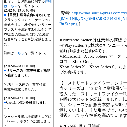
配信サービス統合に関する
詳細
はこちら
をご覧下さい。
(2012-03-19 00:00:00)
[資料:
https://files.value-press
■
【重要】経営統合のお知らせ
IjMzc1NjkyXzg5MDA0ZGU4ZDFjN
クラシックコミュニケーション
BuZw.png
]
株式会社は、株式会社バリュー
プレスと平成24年3月1日付けで
PR総合支援企業に向けた経営
統合を行うことを決定致しまし
※Nintendo Switchは任天堂の商標
た。
※"PlayStation"は株式会社
登録商標または商標です。
詳細は
こちら
をご覧下さい。
※Microsoft、Xbox Sphere マーク、Se
ロゴ、Xbox One、
(2012-02-28 12:00:00)
Xbox Series X、Xbox Series S、お
■
リリースの「業界検索」機能
プの商標です。
を強化しました。
【「ストリートファイター」シリ
VFリリース内の「業界検索」
当シリーズは、1987年に業務用ゲ
機能を強化しました。
投入した『ストリートファイターI
(2012-01-17 16:00:00)
を呼び大ヒットを記録しました。以
■
Grow!ボタンを設置しまし
で、シリーズ累計販売本数は5,90
た。
録しています。また近年では、eス
引役としても存在感を高めていま
ソーシャル環境を調査を目的に
「Grow!」ボタンを設置しまし
※2026年3月31日時点
た。