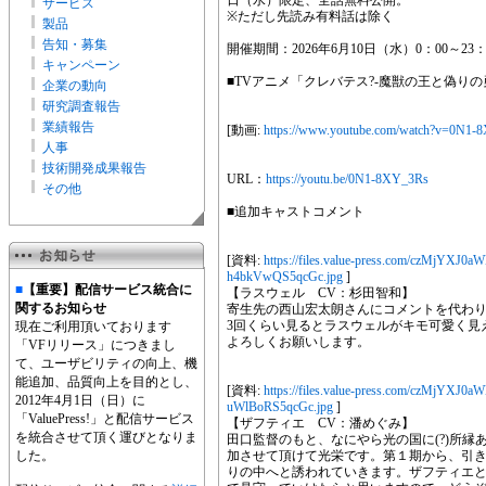
日（水）限定、全話無料公開。
サービス
※ただし先読み有料話は除く
製品
告知・募集
開催期間：2026年6月10日（水）0：00～23：
キャンペーン
■TVアニメ「クレバテス?-魔獣の王と偽りの
企業の動向
研究調査報告
業績報告
[動画:
https://www.youtube.com/watch?v=0N1
人事
技術開発成果報告
URL：
https://youtu.be/0N1-8XY_3Rs
その他
■追加キャストコメント
[資料:
https://files.value-press.com/czM
h4bkVwQS5qcGc.jpg
]
■
【重要】配信サービス統合に
【ラスウェル CV：杉田智和】
関するお知らせ
寄生先の西山宏太朗さんにコメントを代わ
3回くらい見るとラスウェルがキモ可愛く見
現在ご利用頂いております
よろしくお願いします。
「VFリリース」につきまし
て、ユーザビリティの向上、機
能追加、品質向上を目的とし、
[資料:
https://files.value-press.com/czM
2012年4月1日（日）に
uWlBoRS5qcGc.jpg
]
「ValuePress!」と配信サービス
【ザフティエ CV：潘めぐみ】
を統合させて頂く運びとなりま
田口監督のもと、なにやら光の国に(?)所
した。
加させて頂けて光栄です。第１期から、引
りの中へと誘われていきます。ザフティエ