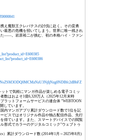
d=Z0000841
を携え魔獣王クレバテスの討伐に赴く。その蛮勇
ない最悪の危機を招いてしまう。世界に唯一残され
った――。岩原裕二が挑む、初の本格ハイ・ファン
t_list?product_id=E600385
duct_list?product_id=E600386
jYXJ0aWNsZSM3ODQ0MCMzNzU3NjIjNzg0NDBfc2dBbFZ
ブレットで気軽にマンガ作品が楽しめる電子コミッ
およそ1億6,320万人（2025年12月末時
ラットフォームサービスの連合体 "WEBTOON
場で展開しています。
は国内マンガアプリ累計ダウンロード数で1位を記
サービスではオリジナル作品や独占配信作品、先行
持を得ています。また、スマートデバイスでの閲覧
ル形式でカラーのデジタルコミック"ウェブトゥ
ics）累計ダウンロード数 (2014年1月～2025年8月)