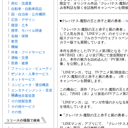
商社・流通業
限定で、オリジナル作品『クレバテス-魔獣
み有料話を除く全話無料キャンペーンを開
自動車・自動車部品
国・自治体・公共機関
広告・デザイン
■クレバテス-魔獣の王と赤子と屍の勇者-：
h
建築・土木
『クレバテス-魔獣の王と赤子と屍の勇者-
携帯、モバイル関連
して人気を誇る「LINEマンガ」のオリジナ
金融・保険
縦スクロール・フルカラーのウェブトゥー
教育
カラー版でも展開しています。
機械
本作を原作としたTVアニメ第2期となる「ク
外食・フードサービス
6年7月8日（水）より全27局にて放送開始
運輸・交通
また、本作の魅力を詰め込んだ「PV第3弾
医療・健康
像」を公開しました。
ファッション・ビューティ
「LINEマンガ」では、TVアニメ第2期放送
ー
ビジネス・人事サービス
バテス-魔獣の王と赤子と屍の勇者-』（作
ネットサービス
キャンペーンを開催します。
コンピュータ・通信機器
この機会に、原作『クレバテス-魔獣の王と
エンタテインメント・音楽
もに、7月8日（水）より放送のTVアニメ第
関連
その他非製造業
その他製造業
「LINEマンガ」は、マンガ市場のさらな
その他サービス
を強化していきます。
その他
■『クレバテス-魔獣の王と赤子と屍の勇者
「LINEマンガ」アプリにて、『クレバテス-