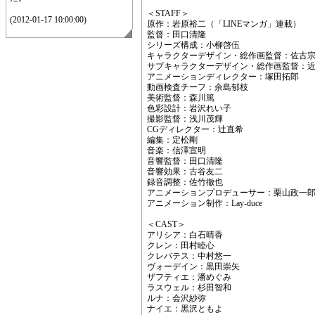
＜STAFF＞
(2012-01-17 10:00:00)
原作：岩原裕二（「LINEマンガ」連載）
監督：田口清隆
シリーズ構成：小柳啓伍
キャラクターデザイン・総作画監督：佐古
サブキャラクターデザイン・総作画監督：
アニメーションディレクター：塚田拓郎
動画検査チーフ：余島郁枝
美術監督：森川篤
色彩設計：岩沢れい子
撮影監督：浅川茂輝
CGディレクター：辻直希
編集：定松剛
音楽：信澤宣明
音響監督：田口清隆
音響効果：古谷友二
録音調整：佐竹徹也
アニメーションプロデューサー：栗山政一
アニメーション制作：Lay-duce
＜CAST＞
アリシア：白石晴香
クレン：田村睦心
クレバテス：中村悠一
ヴォーデイン：黒田崇矢
ザフティエ：潘めぐみ
ラスウェル：杉田智和
ルナ：会沢紗弥
ナイエ：黒沢ともよ