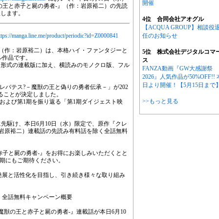
開催
の王と赤子と屍の勇者-』（作：岩原裕二）の先読
催します。
4位 合同会社アオグル
【ACQUA GROUP】相談役
ttps://manga.line.me/product/periodic?id=Z0000841
任のお知らせ
』（作：岩原裕二）は、本格ハイ・ファンタジーと
5位 株式会社デジタルコマ
ル作品です。
ス
ン形式の連載版に加え、横読みのモノクロ版、フル
FANZA動画『GW大感謝祭
2026』人気作品が50%OFF!! 
日より開催！【5月15日まで
レバテス?－魔獣の王と偽りの勇者伝承－」が202
することが決定しました。
>>もっと見る
」および第1期を振り返る「第1期ダイジェスト映
に先駆け、本日6月10日（水）限定で、原作『クレ
：岩原裕二）連載話の先読み有料話を除く全話無料
赤子と屍の勇者-』をお得にお楽しみいただくとと
2期にもご期待ください。
る発展と活性化を目指し、引き続き様々な取り組み
-』全話無料キャンペーン概要
魔獣の王と赤子と屍の勇者-』連載話が本日6月10