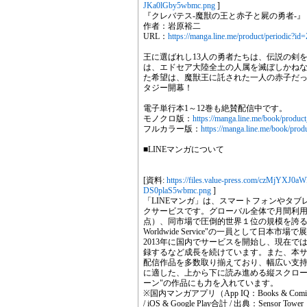
JKa0lGby5wbmc.png
]
『クレバテス-魔獣の王と赤子と屍の勇者-』
作者：岩原裕二
URL：
https://manga.line.me/product/periodic?i
王に選ばれし13人の勇者たちは、伝説の剣
は、エドセア大陸全土の人属を滅ぼしかね
た希望は、魔獣王に託された一人の赤子だ
タジー開幕！
電子単行本1～12巻も絶賛配信中です。
モノクロ版：
https://manga.line.me/book/produc
フルカラー版：
https://manga.line.me/book/pro
■LINEマンガについて
[資料:
https://files.value-press.com/czM
DS0plaS5wbmc.png
]
「LINEマンガ」は、スマートフォンやタ
クサービスです。グローバル全体で月間利用者数は
点）、同市場で圧倒的世界１位の規模を誇るプ
Worldwide Service"の一員として日本市
2013年に国内でサービスを開始し、現在で
録するなど成長を続けています。また、本
配信作品を多数取り揃えており、幅広い支
に適した、上から下に読み進める縦スクロー
ーン"の作品にも力を入れています。
※国内マンガアプリ（App IQ：Books & Com
/ iOS & Google Play合計 / 出典：Sensor Tower