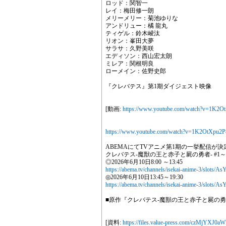
ロッド：関智一
レイ：梅田修一朗
メリーメリー：菊池ゆりな
アンドリュー：橘 龍丸
ティゲル：鈴木崚汰
リオン：峯田大夢
サラサ：久野美咲
エディソン：西山宏太朗
ミレア：関根明良
ローメイン：佐野史郎
『クレバテス』第1期ダイジェスト映像
[動画:
https://www.youtube.com/watch?v=1K2O
https://www.youtube.com/watch?v=1K2OtXpu2P
ABEMAにてTVアニメ第1期の一挙配信が決
クレバテス-魔獣の王と赤子と屍の勇者- #1
◎2026年6月10日8:00 ～13:45
https://abema.tv/channels/isekai-anime-3/slo
◎2026年6月10日13:45～19:30
https://abema.tv/channels/isekai-anime-3/slots
■原作『クレバテス-魔獣の王と赤子と屍の勇
[資料:
https://files.value-press.com/czM