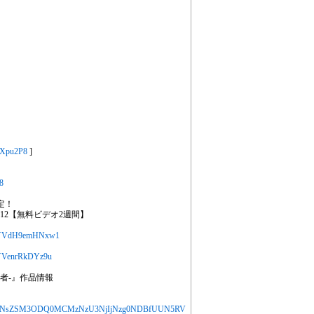
tXpu2P8
]
8
定！
～12【無料ビデオ2週間】
ts/AsYVdH9emHNxw1
/AsYVenrRkDYz9u
者-』作品情報
jYXJ0aWNsZSM3ODQ0MCMzNzU3NjIjNzg0NDBfUUN5RV