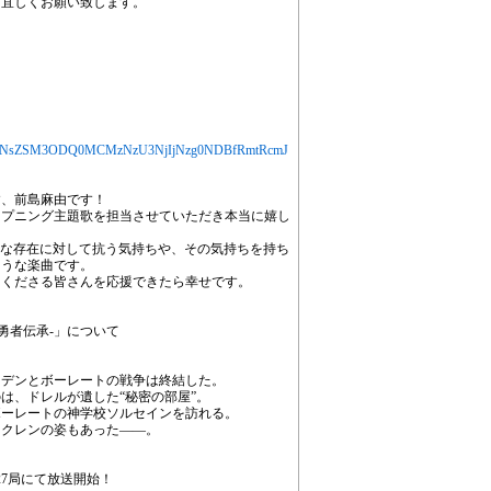
ぞ宜しくお願い致します。
jYXJ0aWNsZSM3ODQ0MCMzNzU3NjIjNzg0NDBfRmtRcmJ
す、前島麻由です！
ープニング主題歌を担当させていただき本当に嬉し
る大きな存在に対して抗う気持ちや、その気持ちを持ち
ような楽曲です。
てくださる皆さんを応援できたら幸せです。
の勇者伝承-」について
イデンとボーレートの戦争は終結した。
は、ドレルが遺した“秘密の部屋”。
ボーレートの神学校ソルセインを訪れる。
たクレンの姿もあった――。
全27局にて放送開始！