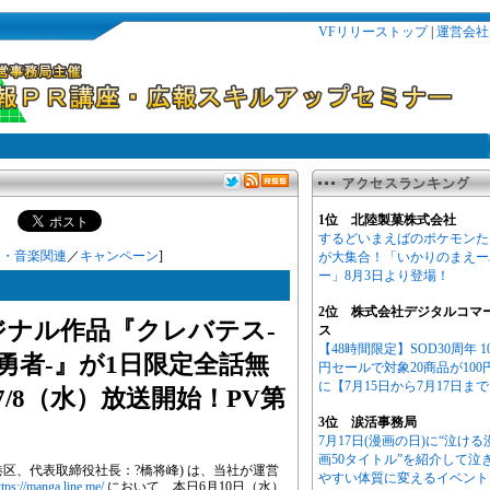
VFリリーストップ
|
運営会社
1位 北陸製菓株式会社
するどいまえばのポケモンた
ト・音楽関連
／
キャンペーン
]
が大集合！「いかりのまえー
ー」8月3日より登場！
2位 株式会社デジタルコマ
ジナル作品『クレバテス-
ス
【48時間限定】SOD30周年 1
勇者-』が1日限定全話無
円セールで対象20商品が100
に【7月15日から7月17日ま
7/8（水）放送開始！PV第
3位 涙活事務局
7月17日(漫画の日)に“泣ける
画50タイトル”を紹介して泣
本社：東京都港区、代表取締役社長：?橋将峰) は、当社が運営
やすい体質に変えるイベント
ttps://manga.line.me/
において、本日6月10日（水）