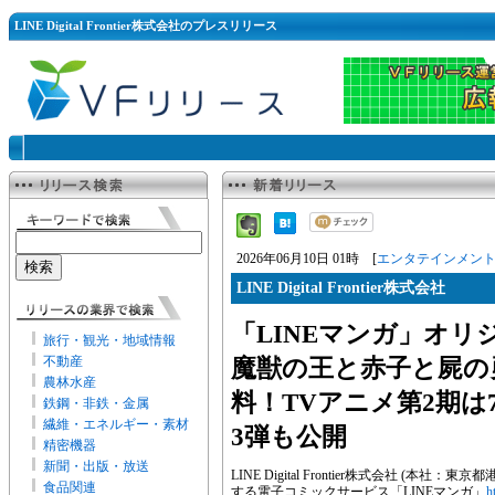
LINE Digital Frontier株式会社のプレスリリース
2026年06月10日 01時 [
エンタテインメン
LINE Digital Frontier株式会社
「LINEマンガ」オリ
旅行・観光・地域情報
不動産
魔獣の王と赤子と屍の
農林水産
料！TVアニメ第2期は
鉄鋼・非鉄・金属
繊維・エネルギー・素材
3弾も公開
精密機器
新聞・出版・放送
LINE Digital Frontier株式会社 (
食品関連
する電子コミックサービス「LINEマンガ」
h