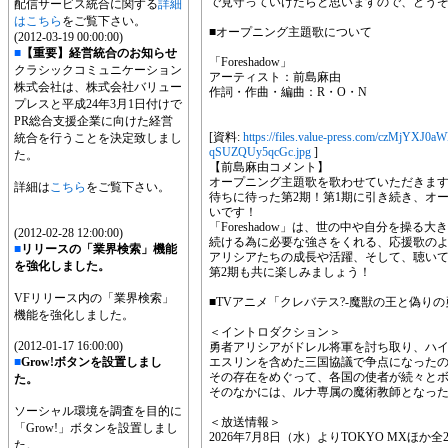
で見守っていけたらと思いますので、どう
配信サービス統合に関する
詳細
はこちら
をご覧下さい。
■オープニング主題歌について
(2012-03-19 00:00:00)
■
【重要】経営統合のお知らせ
「Foreshadow」
クラシックコミュニケーション
アーティスト：前島麻由
株式会社は、株式会社バリュー
作詞・作曲・編曲：R・O・N
プレスと平成24年3月1日付けで
PR総合支援企業に向けた経営
[資料:
https://files.value-press.com/czM
統合を行うことを決定致しまし
qSUZQUy5qcGc.jpg
]
た。
【前島麻由コメント】
オープニング主題歌を歌わせていただきま
詳細は
こちら
をご覧下さい。
待ちに待った第2期！第1期に引き続き、オ
いです！
「Foreshadow」は、世の中や自分を操
(2012-02-28 12:00:00)
続ける為に必要な強さをくれる、応援歌の
■
リリースの「業界検索」機能
アリシアたちの成長や活躍、そして、聴い
を強化しました。
第2期も共に楽しみましょう！
VFリリース内の「業界検索」
■TVアニメ「クレバテス?-魔獣の王と偽り
機能を強化しました。
＜イントロダクション＞
(2012-01-17 16:00:00)
勇者アリシアがドレル将軍を討ち取り、ハ
■
Grow!ボタンを設置しまし
エスリンを含めた三国協議で争点になったの
その存在をめぐって、各国の使者が続々と
た。
そのなかには、ルナ専属の魔術教師となっ
ソーシャル環境を調査を目的に
＜放送情報＞
「Grow!」ボタンを設置しまし
2026年7月8日（水）よりTOKYO MXほか
た。