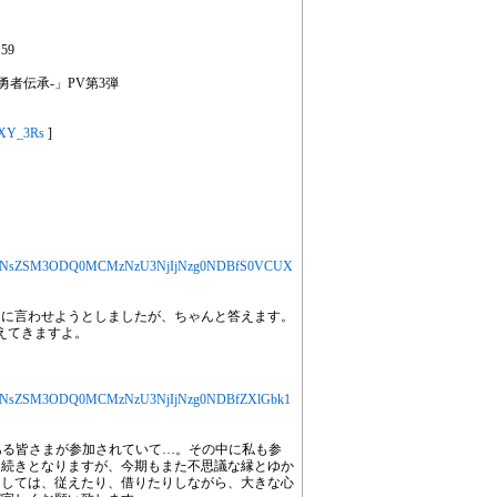
59
勇者伝承-」PV第3弾
-8XY_3Rs
]
jYXJ0aWNsZSM3ODQ0MCMzNzU3NjIjNzg0NDBfS0VCUX
りに言わせようとしましたが、ちゃんと答えます。
えてきますよ。
jYXJ0aWNsZSM3ODQ0MCMzNzU3NjIjNzg0NDBfZXlGbk1
縁ある皆さまが参加されていて…。その中に私も参
き続きとなりますが、今期もまた不思議な縁とゆか
としては、従えたり、借りたりしながら、大きな心