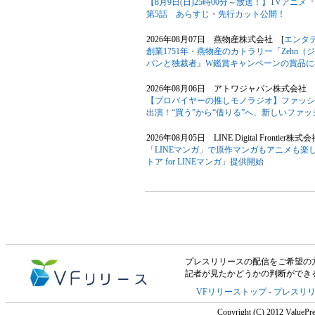
【8月9日(日)25時00分～放送！】TVア
第5話 あらすじ・先行カット公開！
2026年08月07日 燕物産株式会社 [
エンタ
創業1751年・燕物産のカトラリー「Zehn
パンと独裁者』W鑑賞キャンペーンの賞品に
2026年08月06日 アトワジャパン株式会社 
【プロバイヤーの推しモノラジオ】ファッションサ
出演！“買う”から“借りる”へ、新しいファ
2026年08月05日 LINE Digital Frontier株式
「LINEマンガ」で原作マンガもアニメも楽
トア for LINEマンガ」提供開始
プレスリリースの配信をご希望の方は「V
記者が見たかどうかの判断ができ
VFリリーストップ
-
プレスリ
Copyright (C) 2012 ValuePre