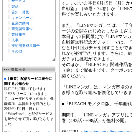
サービス
す。いよいよ本日6月15日（月）か
製品
血戦篇」（55巻～74巻）が「LINEマ
告知・募集
料でお楽しみいただけます。
キャンペーン
企業の動向
また、「LINEマンガ」では、「
研究調査報告
ージの公開をはじめとしたさまざ
業績報告
本日より2日間限定で「LINEマンガ
人事
血戦篇無料記念ガチャ！」では、『B
技術開発成果報告
むと1日1回ガチャを回すことがで
その他
れかが必ず当たります。さらに、結
ガチャに挑戦ができます。
そのほか、『BLEACH』関連作品
（金）まで配布中です。クーポンの
認ください。
■
【重要】配信サービス統合に
関するお知らせ
「LINEマンガ」は、マンガ市場
現在ご利用頂いております
き様々な取り組みを強化していき
「VFリリース」につきまし
て、ユーザビリティの向上、機
■『BLEACH モノクロ版』千年
能追加、品質向上を目的とし、
2012年4月1日（日）に
「ValuePress!」と配信サービス
期間中、「LINEマンガ」アプリにて、
を統合させて頂く運びとなりま
巻（492話～698話）が無料公開。
した。
作品URL：
https://manga.line.me/pr