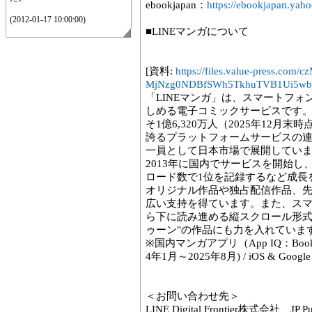
ebookjapan：
https://ebookjapan.yaho
(2012-01-17 10:00:00)
■LINEマンガについて
[資料:
https://files.value-press
MjNzg0NDBfSWh5TkhuTVB1Ui5wb
「LINEマンガ」は、スマートフ
しめる電子コミックサービスです
そ1億6,320万人（2025年12
誇るプラットフォームサービスの連合体 "WE
一員として日本市場で展開してい
2013年に国内でサービスを開始
ロード数で1位を記録するなど成長
オリジナル作品や独占配信作品、
広い支持を得ています。また、ス
ら下に読み進める縦スクロール形式
ゥーン"の作品にも力を入れていま
※国内マンガアプリ（App IQ：Book
4年1月～2025年8月) / iOS & Google
＜お問い合わせ先＞
LINE Digital Frontier株式会社 JP Pub