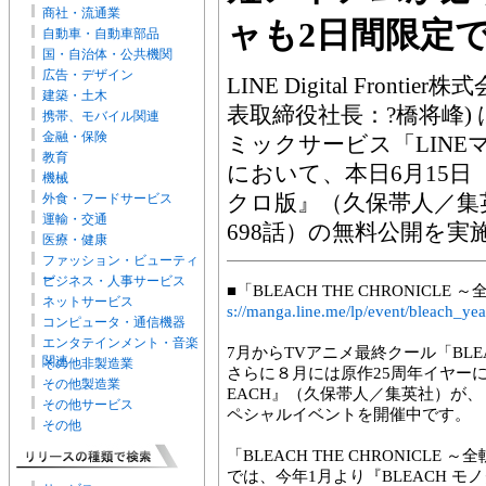
商社・流通業
ャも2日間限定
自動車・自動車部品
国・自治体・公共機関
広告・デザイン
LINE Digital Fron
建築・土木
表取締役社長：?橋将峰)
携帯、モバイル関連
金融・保険
ミックサービス「LINE
教育
において、本日6月15日（
機械
クロ版』（久保帯人／集英
外食・フードサービス
運輸・交通
698話）の無料公開を実
医療・健康
ファッション・ビューティ
ー
ビジネス・人事サービス
■「BLEACH THE CHRONIC
ネットサービス
s://manga.line.me/lp/event/bleach_y
コンピュータ・通信機器
エンタテインメント・音楽
7月からTVアニメ最終クール「BLE
関連
その他非製造業
さらに８月には原作25周年イヤー
その他製造業
EACH』（久保帯人／集英社）が、「L
その他サービス
ペシャルイベントを開催中です。
その他
「BLEACH THE CHRONIC
では、今年1月より『BLEACH 