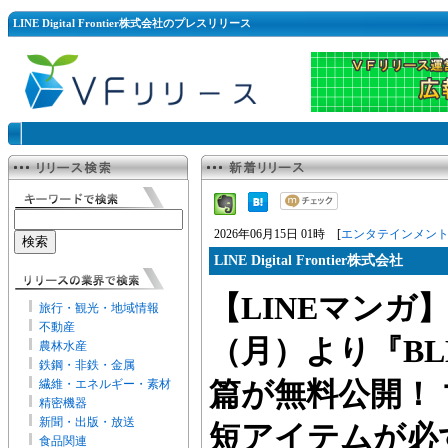
LINE Digital Frontier株式会社のプレスリリース
2026年06月15日 01時 [
エンタテインメン
LINE Digital Frontier株式会社
【LINEマンガ】
旅行・観光・地域情報
不動産
（月）より『BL
農林水産
鉄鋼・非鉄・金属
繊維・エネルギー・素材
篇が無料公開！
精密機器
新聞・出版・放送
短アイテムが必
食品関連