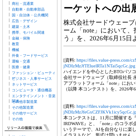
商社・流通業
ーケットへの出
自動車・自動車部品
国・自治体・公共機関
広告・デザイン
株式会社サードウェーブ
建築・土木
ーム「note」において
携帯、モバイル関連
う」を、2026年6月15
金融・保険
教育
機械
外食・フードサービス
[資料:
https://files.value-press
運輸・交通
jNDIzMzJfTEluelRTa1NTai5qcGc.jpg
医療・健康
ハイエンドを中心としたBTOパソ
ファッション・ビューティ
会社サードウェーブ（取締役社長 
ー
ビジネス・人事サービス
アプラットフォーム「note」にお
ネットサービス
（以降 本コンテスト）を、2026年
コンピュータ・通信機器
エンタテインメント・音楽
関連
その他非製造業
[資料:
https://files.value-press
その他製造業
jNDIzMzJfeGxCZFJKVk1icy5qcGc.j
その他サービス
本コンテストは、11月に開催する『AIフェ
その他
IRDWAVE』と、「note」のコ
いうテーマで、AIを自分なりに楽
イラストなど、形式は問いません