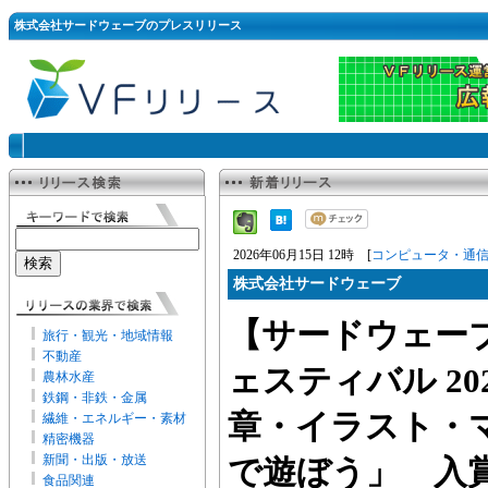
株式会社サードウェーブのプレスリリース
2026年06月15日 12時 [
コンピュータ・通
株式会社サードウェーブ
【サードウェーブ】
旅行・観光・地域情報
不動産
ェスティバル 20
農林水産
鉄鋼・非鉄・金属
章・イラスト・マ
繊維・エネルギー・素材
精密機器
新聞・出版・放送
で遊ぼう」 入
食品関連