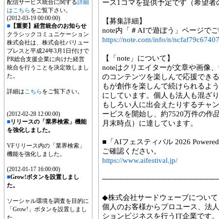
配信サービス統合に関する
詳細
ース1コマを提供予定です（希望者
はこちら
をご覧下さい。
(2012-03-19 00:00:00)
【募集詳細】
■
【重要】経営統合のお知らせ
note内「＃AIで遊ぼう」ページで
クラシックコミュニケーション
https://note.com/info/n/ncfaf79c6740
株式会社は、株式会社バリュー
プレスと平成24年3月1日付けで
【「note」について】
PR総合支援企業に向けた経営
noteはクリエイターが文章や画像
統合を行うことを決定致しまし
た。
のコンテンツを楽しんで応援でき
もが創作を楽しんで続けられるよ
詳細は
こちら
をご覧下さい。
にしています。個人も法人も混ざ
もしろい人に出会えたりするチャンス
ービスを開始し、約7520万件の作品
(2012-02-28 12:00:00)
■
リリースの「業界検索」機能
月末時点）に達しています。
を強化しました。
■「AIフェスティバル 2026 Powere
VFリリース内の「業界検索」
ご確認ください。
機能を強化しました。
https://www.aifestival.jp/
(2012-01-17 16:00:00)
■
Grow!ボタンを設置しまし
─────────────────────
た。
◆株式会社サードウェーブについて
ソーシャル環境を調査を目的に
個人のお客様からプロユース、法
「Grow!」ボタンを設置しまし
ションビジネスを行うIT企業です
た。