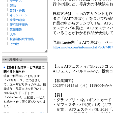
サービス
行中の話など、等身大の体験談を
製品
告知・募集
投稿方法は、noteのアカウントを
キャンペーン
タグ「#AIで遊ぼう」をつけて投
企業の動向
作品の中からグランプリ1名、AIフ
研究調査報告
ェスティバル賞は、AIフェスティ
業績報告
ていることがわかる作品が優先し
人事
技術開発成果報告
詳細はnote内「＃AIで遊ぼう」
その他
https://note.com/info/n/ncfaf79c6740
─────────────────────
【note AIフェスティバル 2026 
■
【重要】配信サービス統合に
AIフェスティバル × noteで、投
関するお知らせ
現在ご利用頂いております
「VFリリース」につきまし
【募集期間】
て、ユーザビリティの向上、機
2026年6月15日（月）11時00分か
能追加、品質向上を目的とし、
2012年4月1日（日）に
【賞】
「ValuePress!」と配信サービス
・グランプリ：1名（ギフトカード 
を統合させて頂く運びとなりま
・AIフェスティバル賞：1名（ギフ
した。
副賞： AIフェスティバル 202