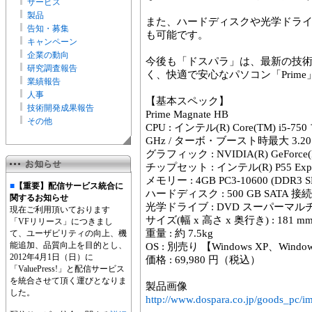
サービス
製品
また、ハードディスクや光学ドラ
告知・募集
も可能です。
キャンペーン
企業の動向
今後も「ドスパラ」は、最新の技
研究調査報告
く、快適で安心なパソコン「Prim
業績報告
人事
【基本スペック】
技術開発成果報告
Prime Magnate HB
その他
CPU : インテル(R) Core(TM) i5
GHz / ターボ・ブースト時最大 3.20 G
グラフィック : NVIDIA(R) GeForce(R
チップセット : インテル(R) P55 Ex
メモリー : 4GB PC3-10600 (DDR3
■
【重要】配信サービス統合に
ハードディスク : 500 GB SATA 接続
関するお知らせ
光学ドライブ : DVD スーパーマルチ
現在ご利用頂いております
サイズ(幅 x 高さ x 奥行き) : 181 mm 
「VFリリース」につきまし
重量 : 約 7.5kg
て、ユーザビリティの向上、機
能追加、品質向上を目的とし、
OS : 別売り 【Windows XP、Wind
2012年4月1日（日）に
価格 : 69,980 円（税込）
「ValuePress!」と配信サービス
を統合させて頂く運びとなりま
製品画像
した。
http://www.dospara.co.jp/goods_pc/i