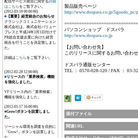
配信サービス統合に関する
詳細
製品販売ページ
はこちら
をご覧下さい。
(2012-03-19 00:00:00)
http://www.dospara.co.jp/5goods_p
■
【重要】経営統合のお知らせ
クラシックコミュニケーション
=============================
株式会社は、株式会社バリュー
パソコンショップ ドスパラ
プレスと平成24年3月1日付けで
http://www.dospara.co.jp
PR総合支援企業に向けた経営
統合を行うことを決定致しまし
【お問い合わせ先】
た。
このリリースに関するお問い合わ
詳細は
こちら
をご覧下さい。
ドスパラ通販センター
TEL ： 0570-028-120 / FAX ： 03-3
(2012-02-28 12:00:00)
■
リリースの「業界検索」機能
を強化しました。
VFリリース内の「業界検索」
機能を強化しました。
(2012-01-17 16:00:00)
■
Grow!ボタンを設置しまし
添付ファイル
た。
関連URL
ソーシャル環境を調査を目的に
「Grow!」ボタンを設置しまし
た。