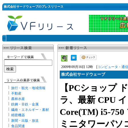
株式会社サードウェーブのプレスリリース
2009年09月16日 12時 [
コンピュータ・通
株式会社サードウェーブ
【PCショップ 
旅行・観光・地域情報
不動産
ラ、最新 CPU イ
農林水産
鉄鋼・非鉄・金属
Core(TM) i5
繊維・エネルギー・素材
精密機器
新聞・出版・放送
ミニタワーパソ
食品関連