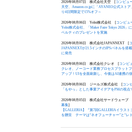
2026年08月07日 株式会社天空 [
コンピュ
天空、Amazon.co.jpに「AYANEO公式スト
り4日間限定で15%オフ～
2026年08月06日 Yolni株式会社 [
コンピュ
Yolni株式会社、「Maker Faire Toky
ベルティのプレゼントを実施
2026年08月06日 株式会社JAPANNEXT [
JAPANNEXTが21.5インチのIPSパネルを搭
に発売
2026年08月06日 株式会社クレオ [
コンピ
クレオ、ノーコード業務プロセスプラットフォー
アップ！UIを全面刷新し、今後はAI連携の
2026年08月06日 ジールズ株式会社 [
コン
「もやっ」とした事業アイデアをPMの視点
2026年08月05日 株式会社サードウェーブ G
募集
]
【GALLERIA】『第7回GALLERIAイ
を贈呈 テーマは“ネオフューチャー”と“レ