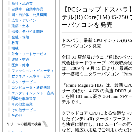
商社・流通業
【PCショップ ドスパラ】
自動車・自動車部品
国・自治体・公共機関
テル(R) Core(TM) i
広告・デザイン
ーパソコンを発売
建築・土木
携帯、モバイル関連
金融・保険
ドスパラ、最新 CPU インテル(R) Co
教育
ワーパソコンを発売
機械
外食・フードサービス
全国 31 店舗及びウェブ通販のパ
運輸・交通
式会社サードウェーブ（代表取締役 :
医療・健康
は、2009 年 9 月 15 日より、最新のイ
ファッション・ビューティ
サー搭載ミニタワーパソコン『Prime
ー
ビジネス・人事サービス
ネットサービス
『Prime Magnate HB』は、最新 CP
コンピュータ・通信機器
サー のほか、4 GB の高速 DDR3 メモリー
エンタテインメント・音楽
T を幅 181 mm, 高さ 364 
関連
その他非製造業
デルです。
その他製造業
その他サービス
クアッドコア CPU による快適な
その他
したインテル(R) ターボ・ブース
も快適に動作し、HD ムービーの
など、幅広い用途でご利用いただ