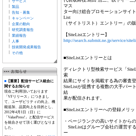
代表取締役:島田 浩二、以下イー三六
サービス
マス
製品
ター向け総合プロモーションサイト「さ
告知・募集
List
キャンペーン
（サイトリスト）エントリー」の
企業の動向
研究調査報告
【SiteListエントリー】
業績報告
http://search.submit.ne.jp/service/siteli
人事
技術開発成果報告
その他
■SiteListエントリーとは
ディレクトリ型検索サービス「Site
索
結果にサイトを掲載する為の審査
■
【重要】配信サービス統合に
関するお知らせ
SiteListが提携する複数の大手
現在ご利用頂いております
結
「VFリリース」につきまし
果が配信されます。
て、ユーザビリティの向上、機
能追加、品質向上を目的とし、
■SiteListエントリーへの登録メリッ
2012年4月1日（日）に
「ValuePress!」と配信サービス
・ページランクの高いサイトから
を統合させて頂く運びとなりま
SiteListはグループ会社の運営
した。
ー