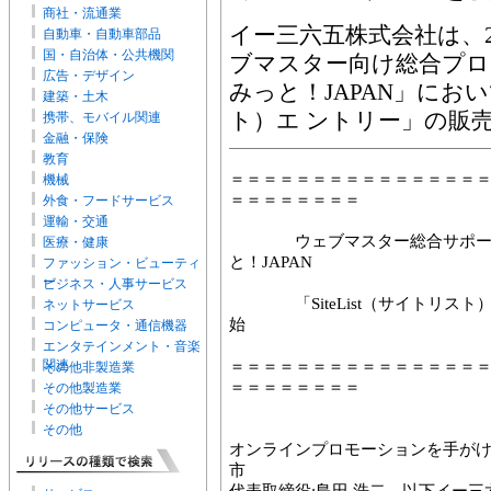
商社・流通業
イー三六五株式会社は、20
自動車・自動車部品
国・自治体・公共機関
ブマスター向け総合プロ
広告・デザイン
みっと！JAPAN」において
建築・土木
ト）エ ントリー」の販
携帯、モバイル関連
金融・保険
教育
＝＝＝＝＝＝＝＝＝＝＝＝＝＝＝
機械
＝＝＝＝＝＝＝＝
外食・フードサービス
運輸・交通
ウェブマスター総合サポート
医療・健康
と！JAPAN
ファッション・ビューティ
ー
ビジネス・人事サービス
「SiteList（サイトリスト
ネットサービス
始
コンピュータ・通信機器
エンタテインメント・音楽
関連
＝＝＝＝＝＝＝＝＝＝＝＝＝＝＝
その他非製造業
＝＝＝＝＝＝＝＝
その他製造業
その他サービス
その他
オンラインプロモーションを手がけ
市