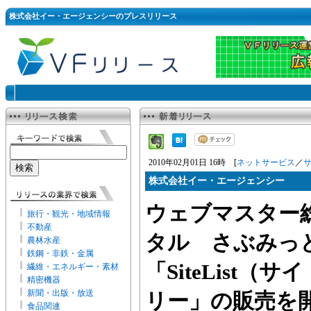
株式会社イー・エージェンシーのプレスリリース
2010年02月01日 16時 [
ネットサービス
／
株式会社イー・エージェンシー
ウェブマスター
旅行・観光・地域情報
不動産
タル さぶみっと
農林水産
鉄鋼・非鉄・金属
「SiteList
繊維・エネルギー・素材
精密機器
新聞・出版・放送
リー」の販売を
食品関連