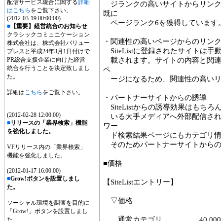
配信サービス統合に関する
詳細
ジランクの高いサイトからリンク
はこちら
をご覧下さい。
既に
(2012-03-19 00:00:00)
ページランク6を獲得しています
■
【重要】経営統合のお知らせ
クラシックコミュニケーション
・関連性の高いページからのリン
株式会社は、株式会社バリュー
SiteListに登録されたサイトは
プレスと平成24年3月1日付けで
PR総合支援企業に向けた経営
載されます。サイトの内容と関連
統合を行うことを決定致しまし
ペ
た。
ージになるため、関連性の高いリ
詳細は
こちら
をご覧下さい。
・パートナーサイトからの誘導
SiteListからの誘導効果はもちろん
(2012-02-28 12:00:00)
いる大手メディアへ外部配信され
■
リリースの「業界検索」機能
ワー
を強化しました。
ド検索結果ページにもカテゴリ情
そのためパートナーサイトからの
VFリリース内の「業界検索」
機能を強化しました。
■価格
(2012-01-17 16:00:00)
■
Grow!ボタンを設置しまし
【SiteListエントリー】
た。
▽価格
ソーシャル環境を調査を目的に
「Grow!」ボタンを設置しまし
通常カテゴリ 40,000
た。