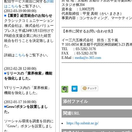
所 在 地：京都府 京都市下京区中堂寺粟田町
配信サービス統合に関する
詳細
スタジオ棟204
はこちら
をご覧下さい。
資本金 ：1,000万円
(2012-03-19 00:00:00)
代表取締役：甲斐 真樹（かい まさき）
■
【重要】経営統合のお知らせ
事業内容：コンサルティング、マーケティ
クラシックコミュニケーション
株式会社は、株式会社バリュー
-----------------------------------------------------------
プレスと平成24年3月1日付けで
【本件に関するお問い合わせ先】
PR総合支援企業に向けた経営
イー三六五株式会社 担当：五十嵐
統合を行うことを決定致しまし
〒101-0054 東京都千代田区神田錦町3-23
た。
TEL ：03-5282-3176
FAX ：03-5282-3178
詳細は
こちら
をご覧下さい。
E-Mail：
media@e-365.com
-----------------------------------------------------------
(2012-02-28 12:00:00)
■
リリースの「業界検索」機能
を強化しました。
VFリリース内の「業界検索」
機能を強化しました。
添付ファイル
(2012-01-17 16:00:00)
■
Grow!ボタンを設置しまし
た。
関連URL
ソーシャル環境を調査を目的に
https://hp.submit.ne.jp/
「Grow!」ボタンを設置しまし
た。