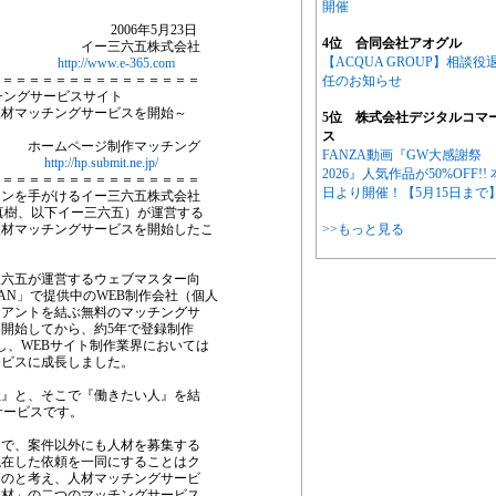
開催
06年5月23日
4位 合同会社アオグル
株式会社
【ACQUA GROUP】相談役
http://www.e-365.com
＝＝＝＝＝＝＝＝＝＝＝＝＝＝＝＝
任のお知らせ
チングサービスサイト
人材マッチングサービスを開始～
5位 株式会社デジタルコマ
ス
作マッチング
FANZA動画『GW大感謝祭
http://hp.submit.ne.jp/
2026』人気作品が50%OFF!! 
＝＝＝＝＝＝＝＝＝＝＝＝＝＝＝＝
日より開催！【5月15日まで
ーションを手がけるイー三六五株式会社
真樹、以下イー三六五）が運営する
人材マッチングサービスを開始したこ
>>もっと見る
三六五が運営するウェブマスター向
AN」で提供中のWEB制作会社（個人
イアントを結ぶ無料のマッチングサ
ビス開始してから、約5年で登録制作
突破し、WEBサイト制作業界においては
ービスに成長しました。
社』と、そこで『働きたい人』を結
サービスです。
中で、案件以外にも人材を募集する
混在した依頼を一同にすることはク
ものと考え、人材マッチングサービ
人材」の二つのマッチングサービス