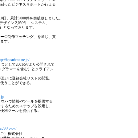
に副ったビジネスサポートが行える
0日、累計3,000件を突破致しました。
ザイン 2,050件、システム、
含む）となっております。
ページ制作マッチング」を通じ、質
ります。
---------------
ttp://hp.submit.ne.jp/
として2001/5/7より公開されて
プログラマーを含む）とクライアン
が互いに登録会社リストの閲覧、
で使うことができる。
.jp
ノウハウ情報やツールを提供する
営するためのステップを設定し、
や便利ツールを提供する。
.e-365.com/
ご）株式会社