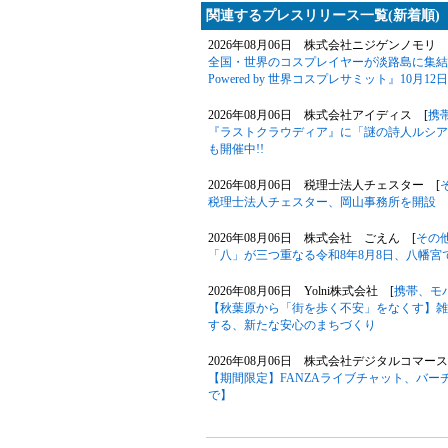
関連するプレスリリース一覧(新着順)
2026年08月06日 株式会社ニジゲンノモリ 
全国・世界のコスプレイヤーが淡路島に集結！
Powered by 世界コスプレサミット』10月
2026年08月06日 株式会社アイディス [
携
『ラストクラウディア』に「謎の詩人ルシア
も開催中!!
2026年08月06日 税理士法人チェスター [
税理士法人チェスター、岡山事務所を開設
2026年08月06日 株式会社 ごえん [
その
「八」が三つ重なる令和8年8月8日、八幡
2026年08月06日 Yolni株式会社 [
携帯、モ
【秋葉原から「街を歩く不安」をなくす】雑
する、新たな安心のまちづくり
2026年08月06日 株式会社デジタルコマース
【期間限定】FANZAライブチャット、バー
で】