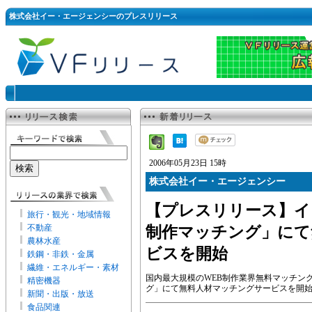
株式会社イー・エージェンシーのプレスリリース
2006年05月23日 15時
株式会社イー・エージェンシー
【プレスリリース】イ
旅行・観光・地域情報
不動産
制作マッチング」にて
農林水産
ビスを開始
鉄鋼・非鉄・金属
繊維・エネルギー・素材
国内最大規模のWEB制作業界無料マッチン
精密機器
グ」にて無料人材マッチングサービスを開
新聞・出版・放送
食品関連