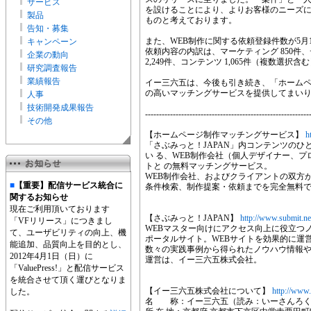
サービス
を設けることにより、よりお客様のニーズ
製品
ものと考えております。
告知・募集
また、WEB制作に関する依頼登録件数が5月1
キャンペーン
依頼内容の内訳は、マーケティング 850件、デ
企業の動向
2,249件、コンテンツ 1,065件（複数選択
研究調査報告
業績報告
イー三六五は、今後も引き続き、「ホーム
の高いマッチングサービスを提供してまい
人事
技術開発成果報告
-----------------------------------------------------------
その他
【ホームページ制作マッチングサービス】
h
「さぶみっと！JAPAN」内コンテンツのひとつ
い る、WEB制作会社（個人デザイナー、
トと の無料マッチングサービス。
WEB制作会社、およびクライアントの双方
■
【重要】配信サービス統合に
条件検索、制作提案・依頼までを完全無料
関するお知らせ
現在ご利用頂いております
【さぶみっと！JAPAN】
http://www.submit.ne
「VFリリース」につきまし
WEBマスター向けにアクセス向上に役立つ
て、ユーザビリティの向上、機
ポータルサイト。WEBサイトを効果的に運
能追加、品質向上を目的とし、
数々の実践事例から得られたノウハウ情報
2012年4月1日（日）に
運営は、イー三六五株式会社。
「ValuePress!」と配信サービス
を統合させて頂く運びとなりま
【イー三六五株式会社について】
http://www
した。
名 称：イー三六五（読み：いーさんろく