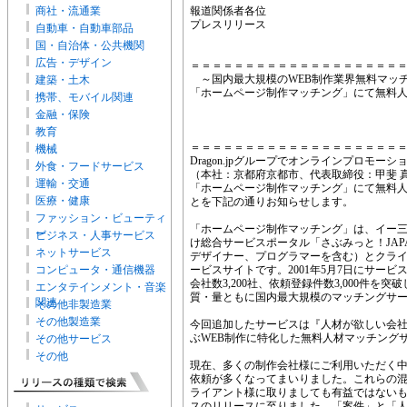
商社・流通業
報道関係者各位
プレスリリース 20
自動車・自動車部品
イー三六五
国・自治体・公共機関
広告・デザイン
＝＝＝＝＝＝＝＝＝＝＝＝＝＝＝＝＝＝＝
～国内最大規模のWEB制作業界無料マッ
建築・土木
「ホームページ制作マッチング」にて無料
携帯、モバイル関連
金融・保険
ホームページ制
教育
＝＝＝＝＝＝＝＝＝＝＝＝＝＝＝＝＝＝＝
機械
Dragon.jpグループでオンラインプロモ
外食・フードサービス
（本社：京都府京都市、代表取締役：甲斐 
運輸・交通
「ホームページ制作マッチング」にて無料
医療・健康
とを下記の通りお知らせします。
ファッション・ビューティ
「ホームページ制作マッチング」は、イー
ー
ビジネス・人事サービス
け総合サービスポータル「さぶみっと！JAP
ネットサービス
デザイナー、プログラマーを含む）とクラ
コンピュータ・通信機器
ービスサイトです。2001年5月7日にサー
会社数3,200社、依頼登録件数3,000件を
エンタテインメント・音楽
質・量ともに国内最大規模のマッチングサ
関連
その他非製造業
その他製造業
今回追加したサービスは『人材が欲しい会
ぶWEB制作に特化した無料人材マッチング
その他サービス
その他
現在、多くの制作会社様にご利用いただく
依頼が多くなってまいりました。これらの
ライアント様に取りましても有益ではない
スのリリースに至りました。「案件」と「