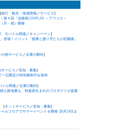
[
旅行・観光・地域情報
／
サービス
]
第４回『淡路島COSPLAY ～アワコス～
12日（月・祝）開催
帯、モバイル関連
／
キャンペーン
]
」登場！イベント「復興と護り手たちの狂騒曲」
その他サービス
／
企業の動向
]
他サービス
／
告知・募集
]
宮で一日限定の特別御朱印を頒布
バイル関連
／
企業の動向
]
踏も路地裏も。秋葉原生まれのプロダクトが提案
 [
ネットサービス
／
告知・募集
]
チャルフロアでサマーイベントを開催【8月24日ま