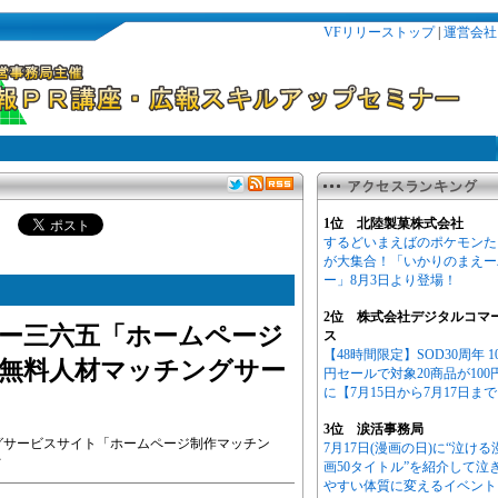
VFリリーストップ
|
運営会社
1位 北陸製菓株式会社
するどいまえばのポケモンた
が大集合！「いかりのまえー
ー」8月3日より登場！
2位 株式会社デジタルコマ
ー三六五「ホームページ
ス
【48時間限定】SOD30周年 1
無料人材マッチングサー
円セールで対象20商品が100
に【7月15日から7月17日ま
3位 涙活事務局
グサービスサイト「ホームページ制作マッチン
7月17日(漫画の日)に“泣ける
始
画50タイトル”を紹介して泣
やすい体質に変えるイベント