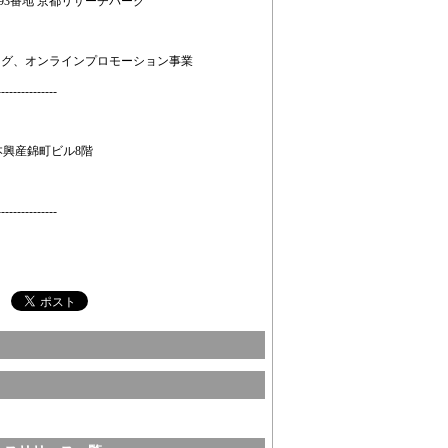
93番地 京都リサーチパーク
ング、オンラインプロモーション事業
---------------
 西本興産錦町ビル8階
---------------