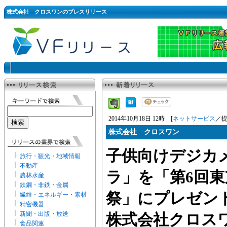
株式会社 クロスワンのプレスリリース
2014年10月18日 12時 [
ネットサービス
／提
株式会社 クロスワン
子供向けデジカ
旅行・観光・地域情報
不動産
ラ」を「第6回
農林水産
鉄鋼・非鉄・金属
祭」にプレゼン
繊維・エネルギー・素材
精密機器
新聞・出版・放送
株式会社クロス
食品関連