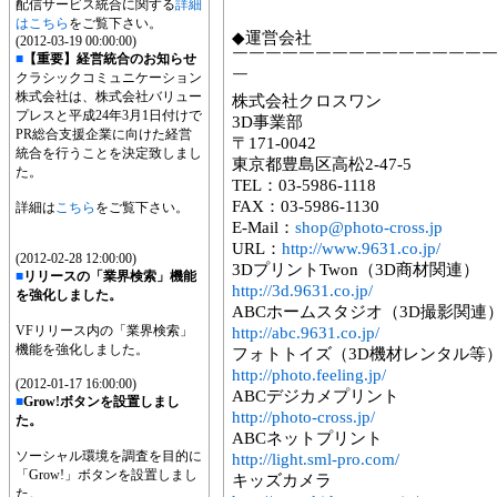
配信サービス統合に関する
詳細
はこちら
をご覧下さい。
◆運営会社
(2012-03-19 00:00:00)
￣￣￣￣￣￣￣￣￣￣￣￣￣￣￣
■
【重要】経営統合のお知らせ
クラシックコミュニケーション
￣
株式会社は、株式会社バリュー
株式会社クロスワン
プレスと平成24年3月1日付けで
3D事業部
PR総合支援企業に向けた経営
〒171-0042
統合を行うことを決定致しまし
東京都豊島区高松2-47-5
た。
TEL：03-5986-1118
FAX：03-5986-1130
詳細は
こちら
をご覧下さい。
E-Mail：
shop@photo-cross.jp
URL：
http://www.9631.co.jp/
(2012-02-28 12:00:00)
3DプリントTwon（3D商材関連）
■
リリースの「業界検索」機能
http://3d.9631.co.jp/
を強化しました。
ABCホームスタジオ（3D撮影関連
VFリリース内の「業界検索」
http://abc.9631.co.jp/
機能を強化しました。
フォトトイズ（3D機材レンタル等
http://photo.feeling.jp/
(2012-01-17 16:00:00)
ABCデジカメプリント
■
Grow!ボタンを設置しまし
http://photo-cross.jp/
た。
ABCネットプリント
ソーシャル環境を調査を目的に
http://light.sml-pro.com/
「Grow!」ボタンを設置しまし
キッズカメラ
た。