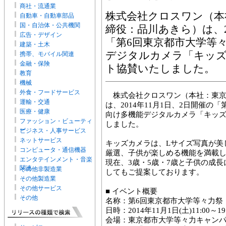
商社・流通業
株式会社クロスワン（本
自動車・自動車部品
国・自治体・公共機関
締役：品川あきら）は、20
広告・デザイン
「第6回東京都市大学等
建築・土木
デジタルカメラ「キッズカ
携帯、モバイル関連
金融・保険
ト協賛いたしました。
教育
機械
外食・フードサービス
株式会社クロスワン（本社：東京
運輸・交通
は、2014年11月1日、2日開催
医療・健康
向け多機能デジタルカメラ「キッズ
ファッション・ビューティ
しました。
ー
ビジネス・人事サービス
ネットサービス
キッズカメラは、Lサイズ写真が美
コンピュータ・通信機器
厳選、子供が楽しめる機能を満載
エンタテインメント・音楽
現在、3歳・5歳・7歳と子供の成
関連
その他非製造業
してもご提案しております。
その他製造業
その他サービス
■ イベント概要
その他
名称：第6回東京都市大学等々力祭
日時：2014年11月1日(土)11:00～19:
会場：東京都市大学等々力キャン