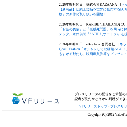
2026年08月04日 株式会社KAZAANA [
ネ
【新商品】伝統工芸品を世界に販売するECサ
物」の新作の取り扱いを開始！
2026年08月03日 KARIBE (THAILAND) CO.,
「お墓の負債」と「孤独死問題」を同時に解
デジタル永代供養『SATHU (サートゥ)』を
2026年08月03日 eBay Japan合同会社 [
ネッ
Qoo10 Fashion「オシャレして映画館へG
もすがる獣たち』映画鑑賞券等をプレゼント
プレスリリースの配信をご希望の方は「V
記者が見たかどうかの判断ができ
VFリリーストップ
-
プレスリ
Copyright (C) 2012 ValuePre