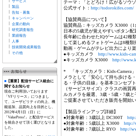
サービス
テーマ：「とどろけ！広がるソウ
製品
公式サイト：
http://todorokifes.com/
告知・募集
キャンペーン
【協賛商品について】
企業の動向
協賛商品：キッズカメラ X3000（
研究調査報告
日本の5歳児が覚えやすいボタン配
業績報告
長年齢に合わせたIQゲームは42
人事
して楽しめるフォトゲームは8種類
技術開発成果報告
動画・ゲームがテレビ出力により
その他
●キッズカメラ
http://www.kids-cam
●キッズカメラ X3000
http://www.
* 「キッズカメラ：Kids-Cam
メラとして「安心して持ち歩ける
■
【重要】配信サービス統合に
る・子供の目線」を基本コンセプト
関するお知らせ
（サービスサイズ）クラスの画質再
現在ご利用頂いております
ルカメラを厳選、3歳・5歳・7歳
「VFリリース」につきまし
ご提案させていただき販売を開始
て、ユーザビリティの向上、機
能追加、品質向上を目的とし、
【製品ラインアップ詳細】
2012年4月1日（日）に
「ValuePress!」と配信サービス
●対象年齢：3歳以上 DC300T
http
を統合させて頂く運びとなりま
●対象年齢：5歳以上 X3000
http:/
した。
●対象年齢：7歳以上 RYO
http://