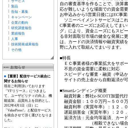
サービス
自の審査基準を作ることで、決算
製品
応が難しいような場面での資金需
告知・募集
お申込みから5営業日後にはEC事
キャンペーン
ソニーペイメントサービスはこれ
企業の動向
C事業者のニーズにお応えしてまいり
研究調査報告
グ」により、資金ニーズにもスピ
業績報告
る非対面取引市場の健全な発展に
人事
は、カードの決済情報や融資実績
技術開発成果報告
野に入れて取組んでまいります。
その他
■特長
ＥＣ事業者様の事業拡大をサポ
不意の資金需要に柔軟に対応
スピーディな審査・融資（申込か
■
【重要】配信サービス統合に
サイトの売上金から自動返済が
関するお知らせ
現在ご利用頂いております
■Smartレンディング概要
「VFリリース」につきまし
て、ユーザビリティの向上、機
融資対象：弊社e-SCOTT加盟
能追加、品質向上を目的とし、
融資金額：１００万円～５００
2012年4月1日（日）に
融資利率（実質年率）：１２．
「ValuePress!」と配信サービス
遅延損害金（実質年率）：２０．
を統合させて頂く運びとなりま
返済方法：元金均等返済、カード
した。
（相殺できない場合、お