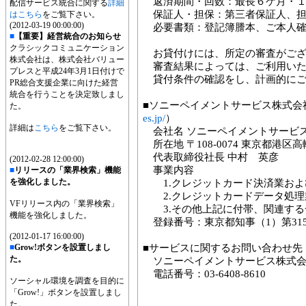
返済期間・回数：最長６ケ月・１
配信サービス統合に関する
詳細
保証人・担保：第三者保証人、担
はこちら
をご覧下さい。
(2012-03-19 00:00:00)
必要書類：登記簿謄本、ご本人確
■
【重要】経営統合のお知らせ
クラシックコミュニケーション
お貸付けには、所定の審査がござ
株式会社は、株式会社バリュー
審査結果によっては、ご利用いた
プレスと平成24年3月1日付けで
貸付条件の確認をし、計画的に
PR総合支援企業に向けた経営
統合を行うことを決定致しまし
■ソニーペイメントサービス株式会社
た。
es.jp/
）
詳細は
こちら
をご覧下さい。
会社名 ソニーペイメントサービ
所在地 〒108-0074 東京都港区高輪
代表取締役社長 中村 英彦
(2012-02-28 12:00:00)
事業内容
■
リリースの「業界検索」機能
を強化しました。
1.クレジットカード決済業およ
2.クレジットカードデータ処理
VFリリース内の「業界検索」
3.その他上記に付帯、関連する
機能を強化しました。
登録番号：東京都知事（1）第315
(2012-01-17 16:00:00)
■
Grow!ボタンを設置しまし
■サービスに関するお問い合わせ先
た。
ソニーペイメントサービス株式
電話番号：03-6408-8610
ソーシャル環境を調査を目的に
「Grow!」ボタンを設置しまし
た。