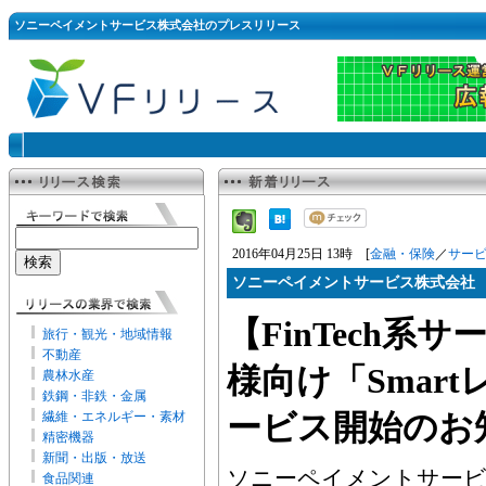
ソニーペイメントサービス株式会社のプレスリリース
2016年04月25日 13時 [
金融・保険
／
サー
ソニーペイメントサービス株式会社
【FinTech系
旅行・観光・地域情報
不動産
様向け「Smar
農林水産
鉄鋼・非鉄・金属
繊維・エネルギー・素材
ービス開始のお
精密機器
新聞・出版・放送
ソニーペイメントサービ
食品関連