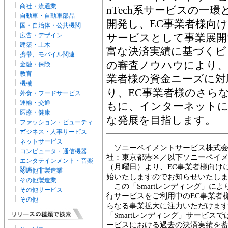
商社・流通業
nTech系サービスの一
自動車・自動車部品
開発し、EC事業者様向け
国・自治体・公共機関
広告・デザイン
サービスとして事業展開
建築・土木
富な決済実績に基づくビ
携帯、モバイル関連
の審査ノウハウにより、
金融・保険
教育
業者様の資金ニーズに対
機械
り、EC事業者様のさら
外食・フードサービス
運輸・交通
もに、インターネットに
医療・健康
な発展を目指します。
ファッション・ビューティ
ー
ビジネス・人事サービス
ネットサービス
ソニーペイメントサービス株式会
コンピュータ・通信機器
社：東京都港区／以下ソニーペイメン
エンタテインメント・音楽
（月曜日）より、EC事業者様向けに
関連
その他非製造業
始いたしますのでお知らせいたし
その他製造業
この「Smartレンディング」に
その他サービス
行サービスをご利用中のEC事業者
その他
らなる事業拡大に注力いただけま
「Smartレンディング」サービス
ービスにおける過去の決済実績を