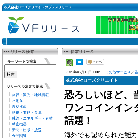
株式会社ローズクリエイトのプレスリリース
2019年03月11日 11時 [
その他サービス
／
株式会社ローズクリエイト
恐ろしいほど、
旅行・観光・地域情報
不動産
ワンコインイン
農林水産
鉄鋼・非鉄・金属
話題！
繊維・エネルギー・素材
精密機器
新聞・出版・放送
海外でも認められた能力！
食品関連