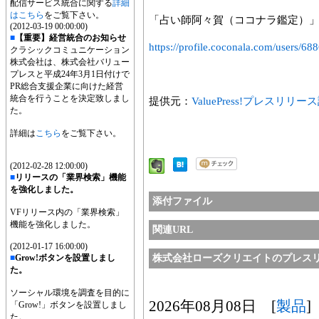
配信サービス統合に関する
詳細
はこちら
をご覧下さい。
「占い師阿々賀（ココナラ鑑定）
(2012-03-19 00:00:00)
■
【重要】経営統合のお知らせ
https://profile.coconala.com/users/68
クラシックコミュニケーション
株式会社は、株式会社バリュー
プレスと平成24年3月1日付けで
PR総合支援企業に向けた経営
統合を行うことを決定致しまし
提供元：
ValuePress!プレスリリ
た。
詳細は
こちら
をご覧下さい。
(2012-02-28 12:00:00)
■
リリースの「業界検索」機能
を強化しました。
添付ファイル
VFリリース内の「業界検索」
機能を強化しました。
関連URL
(2012-01-17 16:00:00)
■
Grow!ボタンを設置しまし
株式会社ローズクリエイトのプレス
た。
ソーシャル環境を調査を目的に
2026年08月08日 [
製品
]
「Grow!」ボタンを設置しまし
た。