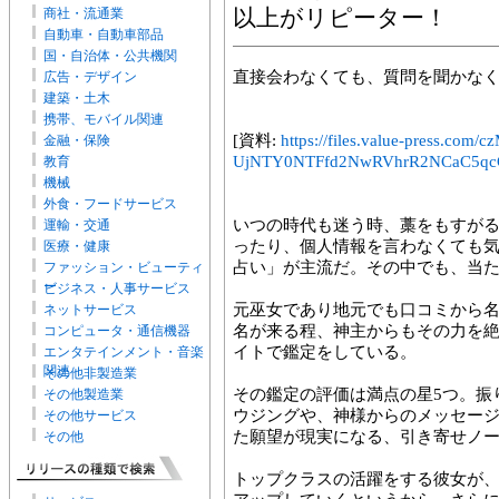
商社・流通業
以上がリピーター！
自動車・自動車部品
国・自治体・公共機関
直接会わなくても、質問を聞かな
広告・デザイン
建築・土木
携帯、モバイル関連
[資料:
https://files.value-press
金融・保険
UjNTY0NTFfd2NwRVhrR2NCaC5qcG
教育
機械
外食・フードサービス
いつの時代も迷う時、藁をもすが
運輸・交通
ったり、個人情報を言わなくても
医療・健康
占い」が主流だ。その中でも、当
ファッション・ビューティ
ー
ビジネス・人事サービス
元巫女であり地元でも口コミから
ネットサービス
名が来る程、神主からもその力を
コンピュータ・通信機器
イトで鑑定をしている。
エンタテインメント・音楽
関連
その他非製造業
その鑑定の評価は満点の星5つ。振
その他製造業
ウジングや、神様からのメッセー
その他サービス
た願望が現実になる、引き寄せノ
その他
トップクラスの活躍をする彼女が、今