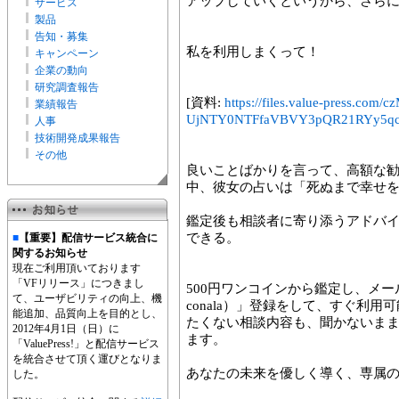
アップしていくというから、さら
サービス
製品
告知・募集
私を利用しまくって！
キャンペーン
企業の動向
研究調査報告
[資料:
https://files.value-press
業績報告
UjNTY0NTFfaVBVY3pQR21RYy5qc
人事
技術開発成果報告
その他
良いことばかりを言って、高額な
中、彼女の占いは「死ぬまで幸せ
鑑定後も相談者に寄り添うアドバ
できる。
■
【重要】配信サービス統合に
関するお知らせ
現在ご利用頂いております
「VFリリース」につきまし
500円ワンコインから鑑定し、メー
て、ユーザビリティの向上、機
conala）」登録をして、すぐ利
能追加、品質向上を目的とし、
たくない相談内容も、聞かないま
2012年4月1日（日）に
ます。
「ValuePress!」と配信サービス
を統合させて頂く運びとなりま
あなたの未来を優しく導く、専属
した。