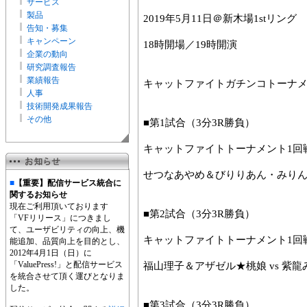
サービス
製品
2019年5月11日＠新木場1stリング
告知・募集
キャンペーン
18時開場／19時開演
企業の動向
研究調査報告
業績報告
キャットファイトガチンコトーナ
人事
技術開発成果報告
その他
■第1試合（3分3R勝負）
キャットファイトトーナメント1回
せつなあやめ＆びりりあん・みりんだ
■
【重要】配信サービス統合に
関するお知らせ
現在ご利用頂いております
■第2試合（3分3R勝負）
「VFリリース」につきまし
て、ユーザビリティの向上、機
キャットファイトトーナメント1回
能追加、品質向上を目的とし、
2012年4月1日（日）に
「ValuePress!」と配信サービス
福山理子＆アザゼル★桃娘 vs 紫龍
を統合させて頂く運びとなりま
した。
■第3試合（3分3R勝負）