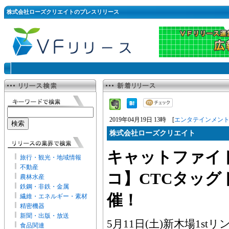
株式会社ローズクリエイトのプレスリリース
2019年04月19日 13時 [
エンタテインメン
株式会社ローズクリエイト
キャットファイ
旅行・観光・地域情報
不動産
コ】CTCタッグ
農林水産
鉄鋼・非鉄・金属
催！
繊維・エネルギー・素材
精密機器
新聞・出版・放送
5月11日(土)新木場1s
食品関連