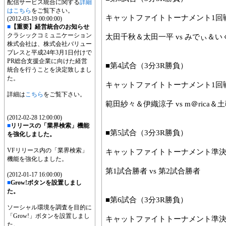
配信サービス統合に関する
詳細
はこちら
をご覧下さい。
キャットファイトトーナメント1回
(2012-03-19 00:00:00)
■
【重要】経営統合のお知らせ
クラシックコミュニケーション
太田千秋＆太田一平 vs みでぃ＆
株式会社は、株式会社バリュー
プレスと平成24年3月1日付けで
PR総合支援企業に向けた経営
■第4試合（3分3R勝負）
統合を行うことを決定致しまし
た。
キャットファイトトーナメント1回
詳細は
こちら
をご覧下さい。
範田紗々＆伊織涼子 vs m＠rica＆
(2012-02-28 12:00:00)
■
リリースの「業界検索」機能
■第5試合（3分3R勝負）
を強化しました。
VFリリース内の「業界検索」
キャットファイトトーナメント準
機能を強化しました。
第1試合勝者 vs 第2試合勝者
(2012-01-17 16:00:00)
■
Grow!ボタンを設置しまし
た。
■第6試合（3分3R勝負）
ソーシャル環境を調査を目的に
「Grow!」ボタンを設置しまし
キャットファイトトーナメント準
た。