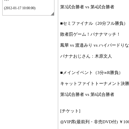
第3試合勝者 vs 第4試合勝者
(2012-01-17 10:00:00)
■セミファイナル（20分フル勝負）
敗者罰ゲーム！バナナマッチ！
鳳華 vs 渡邉みり vs ハイバードり
バナナおじさん：木原文人
■メインイベント（3分∞R勝負）
キャットファイトトーナメント決
第5試合勝者 vs 第6試合勝者
[チケット]
◎VIP席(最前列・非売DVD付) ￥100