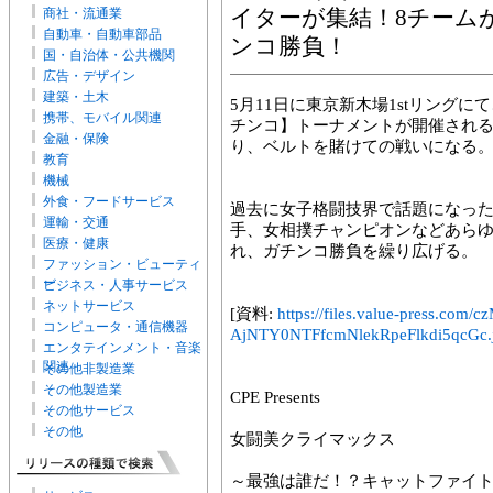
商社・流通業
イターが集結！8チーム
自動車・自動車部品
ンコ勝負！
国・自治体・公共機関
広告・デザイン
建築・土木
5月11日に東京新木場1stリング
携帯、モバイル関連
チンコ】トーナメントが開催される
金融・保険
り、ベルトを賭けての戦いになる
教育
機械
外食・フードサービス
過去に女子格闘技界で話題になっ
運輸・交通
手、女相撲チャンピオンなどあら
医療・健康
れ、ガチンコ勝負を繰り広げる。
ファッション・ビューティ
ー
ビジネス・人事サービス
ネットサービス
[資料:
https://files.value-press
コンピュータ・通信機器
AjNTY0NTFfcmNlekRpeFlkdi5qcGc.
エンタテインメント・音楽
関連
その他非製造業
その他製造業
CPE Presents
その他サービス
その他
女闘美クライマックス
～最強は誰だ！？キャットファイ