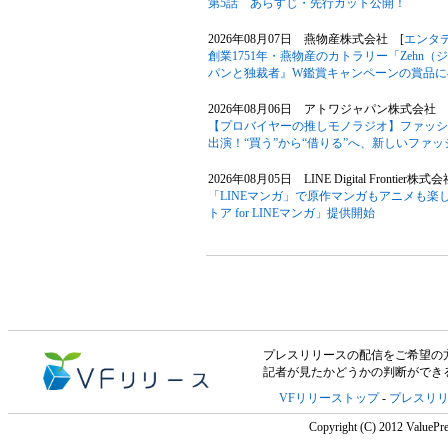
第5話 あらすじ・先行カット公開！
2026年08月07日 燕物産株式会社 [
エンタ
創業1751年・燕物産のカトラリー「Zehn
パンと独裁者』W鑑賞キャンペーンの賞品に
2026年08月06日 アトワジャパン株式会社 
【プロバイヤーの推しモノラジオ】ファッションサ
出演！“買う”から“借りる”へ、新しいファ
2026年08月05日 LINE Digital Frontier株式
「LINEマンガ」で原作マンガもアニメも楽
トア for LINEマンガ」提供開始
プレスリリースの配信をご希望の方は「V
記者が見たかどうかの判断ができ
VFリリーストップ
-
プレスリ
Copyright (C) 2012 ValuePre