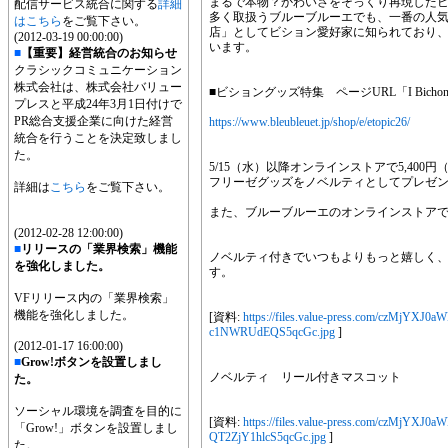
まるで本物？かわいさをそっくり再現した
配信サービス統合に関する
詳細
多く取扱うブルーブルーエでも、一番の人
はこちら
をご覧下さい。
店」としてビション愛好家に知られており、常
(2012-03-19 00:00:00)
います。
■
【重要】経営統合のお知らせ
クラシックコミュニケーション
株式会社は、株式会社バリュー
■ビショングッズ特集 ページURL「I Bicho
プレスと平成24年3月1日付けで
PR総合支援企業に向けた経営
https://www.bleubleuet.jp/shop/e/etopic26/
統合を行うことを決定致しまし
た。
5/15（水）以降オンラインストアで5,40
フリーゼグッズをノベルティとしてプレゼ
詳細は
こちら
をご覧下さい。
また、ブルーブルーエのオンラインストアでは
(2012-02-28 12:00:00)
■
リリースの「業界検索」機能
ノベルティ付きでいつもよりもっと嬉しく
を強化しました。
す。
VFリリース内の「業界検索」
機能を強化しました。
[資料:
https://files.value-press.com/cz
c1NWRUdEQS5qcGc.jpg
]
(2012-01-17 16:00:00)
■
Grow!ボタンを設置しまし
ノベルティ リール付きマスコット
た。
ソーシャル環境を調査を目的に
[資料:
https://files.value-press.com/cz
「Grow!」ボタンを設置しまし
QT2ZjY1hlcS5qcGc.jpg
]
た。