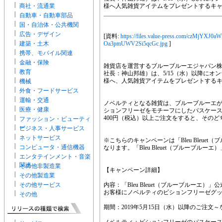
商社・流通業
様へ人気雑貨アイテムをプレゼントするキ
自動車・自動車部品
国・自治体・公共機関
広告・デザイン
[資料:
https://files.value-press.com/cz
建築・土木
Oa3pmUWV2Si5qcGc.jpg
]
携帯、モバイル関連
金融・保険
雑貨店を運営するブルーブルーエジャパン
教育
社長：神山邦雄）は、5/15（水）以降にオン
様へ、人気雑貨アイテムをプレゼントする
機械
外食・フードサービス
運輸・交通
ノベルティとなる雑貨は、ブルーブルーエ
医療・健康
ションフリーゼをモチーフにしたパスケース
400円（税込）以上ご注文をすると、その
ファッション・ビューティ
ー
ビジネス・人事サービス
ネットサービス
※こちらのキャンペーンは「Bleu Bleu
コンピュータ・通信機器
なります。「Bleu Bleuet（ブルーブル
エンタテインメント・音楽
関連
その他非製造業
【キャンペーン詳細】
その他製造業
その他サービス
内容：「Bleu Bleuet（ブルーブルーエ）
お客様にノベルティのビションフリーゼグ
その他
期間：2019年5月15日（水）以降のご注文