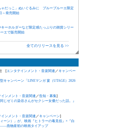
ちゃだっこ」ぬいぐるみに ブルーブルーエ限定
日～発売開始
チやキーホルダーなど限定感たっぷりの雑貨シリー
ルーエで販売開始
全てのリリースを見る >>
会社 [
エンタテインメント・音楽関連
／
キャンペー
ャンペーン「LINEマンガ 宴（UTAGE）2026
テインメント・音楽関連
／
告知・募集
]
ニメ『同じゼミの染谷さんがセクシー女優だった話。』
テインメント・音楽関連
／
キャンペーン
]
（ジィーン）」が、映画『ヒトラーの毒見役』×『白
――燕物産初の映画タイアップ