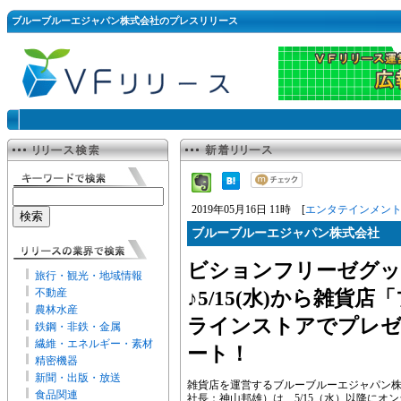
ブルーブルーエジャパン株式会社のプレスリリース
2019年05月16日 11時 [
エンタテインメン
ブルーブルーエジャパン株式会社
ビションフリーゼグッ
旅行・観光・地域情報
不動産
♪5/15(水)から雑貨
農林水産
ラインストアでプレ
鉄鋼・非鉄・金属
繊維・エネルギー・素材
ート！
精密機器
新聞・出版・放送
雑貨店を運営するブルーブルーエジャパン
食品関連
社長：神山邦雄）は、5/15（水）以降にオン