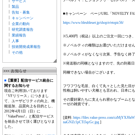
ノベルティ：ビションフリーゼのパスケー
サービス
製品
告知・募集
■キャンペーン ページURL「NOVELTY FA
キャンペーン
https://www.bleubleuet.jp/shop/e/etopic56/
企業の動向
研究調査報告
業績報告
※5,400円（税込）以上のご注文一回につ
人事
※ノベルティの種類はお選びいただけませ
技術開発成果報告
その他
※ノベルティがなくなり次第、予告なく終
※発送順の同梱となりますので、先の到着日
同梱できない場合がございます。
■
【重要】配信サービス統合に
関するお知らせ
フワフワな毛並、白くて丸々とした見た目
性格は飼いやすい犬種とも言われ、日本にも
現在ご利用頂いております
「VFリリース」につきまし
その愛好家たちに支えられ密かなブームと
て、ユーザビリティの向上、機
ーゼの雑貨です。
能追加、品質向上を目的とし、
2012年4月1日（日）に
「ValuePress!」と配信サービス
[資料:
https://files.value-press.com/cz
を統合させて頂く運びとなりま
naGNZc1pCTi5qcGc.jpg
]
した。