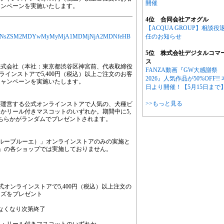
開催
ャンペーンを実施いたします。
4位 合同会社アオグル
【ACQUA GROUP】相談役
MjYXJ0aWNsZSM2MDYwMyMyMjA1MDMjNjA2MDNfeHB
任のお知らせ
5位 株式会社デジタルコマ
ス
株式会社（本社：東京都渋谷区神宮前、代表取締役
FANZA動画『GW大感謝祭
ラインストアで5,400円（税込）以上ご注文のお客
2026』人気作品が50%OFF!! 
キャンペーンを実施いたします。
日より開催！【5月15日まで
>>もっと見る
が運営する公式オンラインストアで人気の、犬種ビ
かリール付きマスコットのいずれか。期間中に5,
どちらかがランダムでプレゼントされます。
et（ブルーブルーエ）」オンラインストアのみの実施と
ーエ）」の各ショップでは実施しておりません。
」公式オンラインストアで5,400円（税込）以上注文の
ッズをプレゼント
～なくなり次第終了