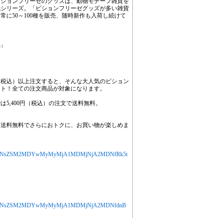
ビションフリーゼのグッズは、動物モチーフ雑貨を
気シリーズ。「ビションフリーゼグッズが多い雑貨
に50～100種を販売、随時新作も入荷し続けて
n」
0円（税込）以上注文すると、そんな大人気のビション
ント！全ての注文商品が対象になります。
5,400円（税込）の注文で送料無料。
、送料無料でさらにおトクに、お買い物が楽しめま
MjYXJ0aWNsZSM2MDYwMyMyMjA1MDMjNjA2MDNfRk5t
MjYXJ0aWNsZSM2MDYwMyMyMjA1MDMjNjA2MDNfdnB