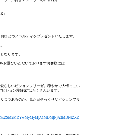
ス・リール付きマスコットのいずれか
IR」
き、おひとつノベルティをプレゼントいたします。
ん。
了となります。
をお選びいただいておりますお客様には
が愛らしいビションフリーゼ。穏やかで人懐っこい
“ビション愛好家”はたくさんいます。
なりつつあるのが、見た目そっくりなビションフリ
MjYXJ0aWNsZSM2MDYwMyMyMjA1MDMjNjA2MDNfZXZ