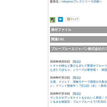
提供元：
valuepressプレスリリース詳細へ
添付ファイル
関連URL
ブルーブルーエジャパン株式会社の
2026年08月05日 [
製品
]
トマトや桃など夏のもぎたて野菜やフルーツ
もぎたてぽちゃ」シリーズが新登場！ 雑貨
2026年07月23日 [
製品
]
土偶、メジェド、埴輪モチーフ雑貨が大集合
ン」イベント開催中！ 7月22日（水）～新
2026年07月10日 [
製品
]
マンモスやアンモナイトをかわいく再現！
ぐるみを雑貨店・ブルーブルーエで7月28日