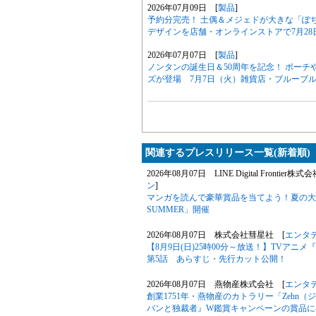
2026年07月09日 [
製品
]
予約分完売！ 土偶＆メジェドが大きな「ぽ
デザインを店舗・オンラインストアで7月28
2026年07月07日 [
製品
]
ノンタンの誕生日＆50周年を記念！ ポー
ズが登場 7月7日（火）雑貨店・ブルーブ
関連するプレスリリース一覧(新着順)
2026年08月07日 LINE Digital Frontier株式
ン
]
マンガを読んで豪華賞品を当てよう！夏の大型キ
SUMMER」開催
2026年08月07日 株式会社彗星社 [
エンタ
【8月9日(日)25時00分～放送！】TVア
第5話 あらすじ・先行カット公開！
2026年08月07日 燕物産株式会社 [
エンタ
創業1751年・燕物産のカトラリー「Zehn
パンと独裁者』W鑑賞キャンペーンの賞品に