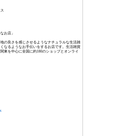
ース
敵なお店」
心地の良さを感じさせるようなナチュラルな生活雑
しくなるようなお手伝いをするお店です。生活雑貨
関東を中心に全国に約180のショップとオンライ
px