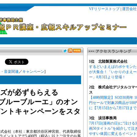
VFリリーストップ
|
運営会社
1位 北陸製菓株式会社
するどいまえばのポケモンた
ト・音楽関連
／
キャンペーン
]
が大集合！「いかりのまえー
ー」8月3日より登場！
2位 株式会社デジタルコマ
ズが必ずもらえる
ス
【48時間限定】SOD30周年 1
店「ブルーブルーエ」のオン
円セールで対象20商品が100
に【7月15日から7月17日ま
ゼントキャンペーンをスタ
3位 涙活事務局
7月17日(漫画の日)に“泣ける
画50タイトル”を紹介して泣
株式会社（本社：東京都渋谷区神宮前、代表取締役
やすい体質に変えるイベント
ラインストアで5,400円（税込）以上ご注文のお客