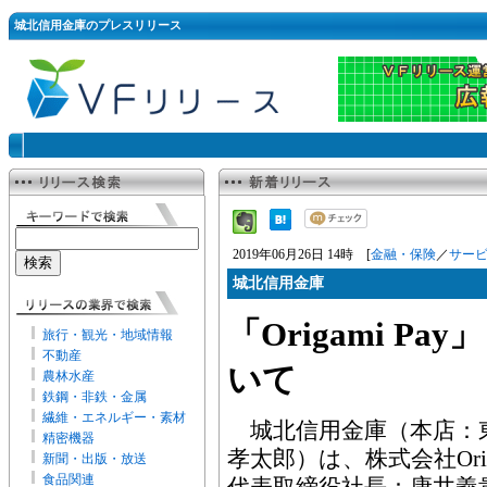
城北信用金庫のプレスリリース
2019年06月26日 14時 [
金融・保険
／
サー
城北信用金庫
「Origami P
旅行・観光・地域情報
不動産
いて
農林水産
鉄鋼・非鉄・金属
繊維・エネルギー・素材
城北信用金庫（本店：
精密機器
孝太郎）は、株式会社Or
新聞・出版・放送
食品関連