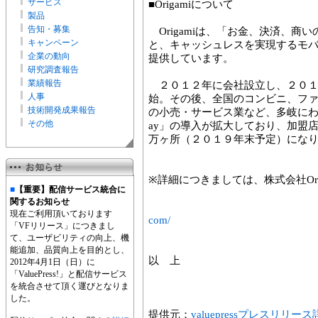
サービス
■Origamiについて
製品
告知・募集
Origamiは、「お金、決済、商
キャンペーン
と、キャッシュレスを実現するモ
企業の動向
提供しています。
研究調査報告
業績報告
２０１２年に会社設立し、２０１
人事
始。その後、全国のコンビニ、フ
技術開発成果報告
の小売・サービス業など、多岐にわたる
その他
ay」の導入が拡大しており、加盟
万ヶ所（２０１９年末予定）にな
※詳細につきましては、株式会社Or
■
【重要】配信サービス統合に
関するお知らせ
ＵＲ
現在ご利用頂いております
com/
「VFリリース」につきまし
て、ユーザビリティの向上、機
能追加、品質向上を目的とし、
以 上
2012年4月1日（日）に
「ValuePress!」と配信サービス
を統合させて頂く運びとなりま
した。
提供元：
valuepressプレスリリー