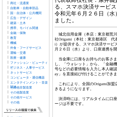
代表取締役社長：康井義貴、
商社・流通業
る、スマホ決済サービス「O
自動車・自動車部品
令和元年６月２６日（水
国・自治体・公共機関
広告・デザイン
ました。
建築・土木
携帯、モバイル関連
金融・保険
城北信用金庫（本店：東京都荒川
教育
社Origami（本社：東京都港区 代
機械
i）が提供する、スマホ決済サービス「O
外食・フードサービス
月２６日（水）より、口座連携を
運輸・交通
医療・健康
当金庫に口座をお持ちのお客さまは、
ファッション・ビューティ
し、「ウォレット」から、「金融
ー
ビジネス・人事サービス
号などの必要情報を入力し本人確認を行
ネットサービス
ay」を直接結び付けることができ
コンピュータ・通信機器
エンタテインメント・音楽
これにより、全国のOrigami加
関連
その他非製造業
きるようになります。
その他製造業
その他サービス
決済時には、リアルタイムに口座
その他
ージは不要です。