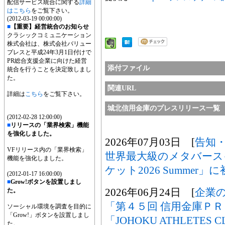
配信サービス統合に関する
詳細
はこちら
をご覧下さい。
(2012-03-19 00:00:00)
■
【重要】経営統合のお知らせ
クラシックコミュニケーション
株式会社は、株式会社バリュー
プレスと平成24年3月1日付けで
PR総合支援企業に向けた経営
添付ファイル
統合を行うことを決定致しまし
た。
関連URL
詳細は
こちら
をご覧下さい。
城北信用金庫のプレスリリース一覧
(2012-02-28 12:00:00)
■
リリースの「業界検索」機能
を強化しました。
2026年07月03日 [
告知
VFリリース内の「業界検索」
世界最大級のメタバース
機能を強化しました。
ケット2026 Summer
(2012-01-17 16:00:00)
■
Grow!ボタンを設置しまし
2026年06月24日 [
企業
た。
「第４５回 信用金庫Ｐ
ソーシャル環境を調査を目的に
「Grow!」ボタンを設置しまし
「JOHOKU ATHLETE
た。